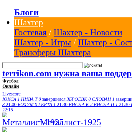
Блоги
Шахтер
Гостевая
/
Шахтер - Новости
Шахтер - Игры
/
Шахтер - Сос
Трансферы Шахтера
terrikon.com нужна ваша подде
Футбол
Онлайн
Livescore
ЮКСА
1
НИВА Т
0
завершился
ЗБРОЁВК
0
СЛОВАН
1
заверш
3
21:00
БОХУМ
0
ГЕРТА
1
21:30
ВИСЛА K
2
ВИСЛА П
1
21:30
22:15
Металлист-1925