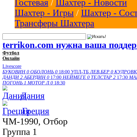
Гостевая
/
Шахтер - Новости
Шахтер - Игры
/
Шахтер - Сос
Трансферы Шахтера
terrikon.com нужна ваша подде
Футбол
Онлайн
Livescore
БУКОВИН
0
ОБОЛОНЬ
0
18:00
УПЛ-ТБ
ЛЕВ.БЕР
0
КУДРОВК
ДАНДИ
2
АБЕРДИН
0
17:00
НЕЙМЕГЕ
0
ТЕЛСТАР
2
17:30
МА
ПОГОНЬ
1
МОТОР Л
0
18:30
Дания
Греция
ЧМ-1990, Отбор
Группа 1