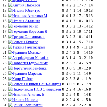
12.
Ньюкасл
8
4
2
2
17
-
7
14
13.
Ювентус
8
3
4
1
14
-
10
13
14.
Атлетико М
8
4
1
3
17
-
15
13
15.
Аталанта
8
4
1
3
10
-
10
13
16.
Байер
8
3
3
2
13
-
14
12
17.
Боруссия Д
8
3
2
3
19
-
17
11
18.
Олимпиакос
8
3
2
3
10
-
14
11
19.
Брюгге
8
3
1
4
15
-
17
10
20.
Галатасарай
8
3
1
4
9
-
11
10
21.
Монако
8
2
4
2
8
-
14
10
22.
Карабах
8
3
1
4
13
-
21
10
23.
Будё-Глимт
8
2
3
3
14
-
15
9
24.
Бенфика
8
3
0
5
10
-
12
9
25.
Марсель
8
3
0
5
11
-
14
9
26.
Пафос
8
2
3
3
8
-
11
9
27.
Юнион Сент-Жилуаз
8
3
0
5
8
-
17
9
28.
ПСВ Эйндховен
8
2
2
4
16
-
16
8
29.
Атлетик Б
8
2
2
4
9
-
14
8
30.
Наполи
8
2
2
4
9
-
15
8
31.
Копенгаген
8
2
2
4
12
-
21
8