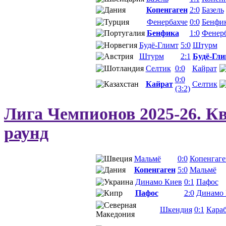
Копенгаген
2:0
Базель
Фенербахче
0:0
Бенфи
Бенфика
1:0
Фенер
Будё-Глимт
5:0
Штурм
Штурм
2:1
Будё-Гли
Селтик
0:0
Кайрат
0:0
Кайрат
Селтик
(3:2)
Лига Чемпионов 2025-26. 
раунд
Мальмё
0:0
Копенгаге
Копенгаген
5:0
Мальмё
Динамо Киев
0:1
Пафос
Пафос
2:0
Динамо 
Шкендия
0:1
Кара