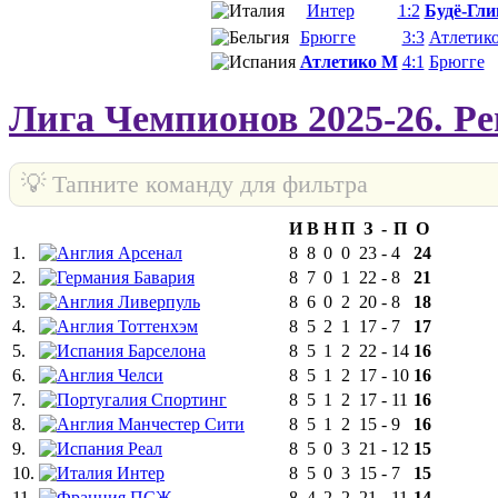
Интер
1:2
Будё-Гли
Брюгге
3:3
Атлетик
Атлетико М
4:1
Брюгге
Лига Чемпионов 2025-26. Р
💡 Тапните команду для фильтра
И
В
Н
П
З
-
П
О
1.
Арсенал
8
8
0
0
23
-
4
24
2.
Бавария
8
7
0
1
22
-
8
21
3.
Ливерпуль
8
6
0
2
20
-
8
18
4.
Тоттенхэм
8
5
2
1
17
-
7
17
5.
Барселона
8
5
1
2
22
-
14
16
6.
Челси
8
5
1
2
17
-
10
16
7.
Спортинг
8
5
1
2
17
-
11
16
8.
Манчестер Сити
8
5
1
2
15
-
9
16
9.
Реал
8
5
0
3
21
-
12
15
10.
Интер
8
5
0
3
15
-
7
15
11.
ПСЖ
8
4
2
2
21
-
11
14