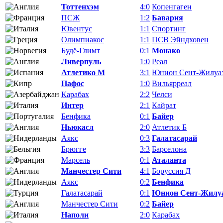
Тоттенхэм
4:0
Копенгаген
ПСЖ
1:2
Бавария
Ювентус
1:1
Спортинг
Олимпиакос
1:1
ПСВ Эйндховен
Будё-Глимт
0:1
Монако
Ливерпуль
1:0
Реал
Атлетико М
3:1
Юнион Сент-Жилуа
Пафос
1:0
Вильярреал
Карабах
2:2
Челси
Интер
2:1
Кайрат
Бенфика
0:1
Байер
Ньюкасл
2:0
Атлетик Б
Аякс
0:3
Галатасарай
Брюгге
3:3
Барселона
Марсель
0:1
Аталанта
Манчестер Сити
4:1
Боруссия Д
Аякс
0:2
Бенфика
Галатасарай
0:1
Юнион Сент-Жилу
Манчестер Сити
0:2
Байер
Наполи
2:0
Карабах