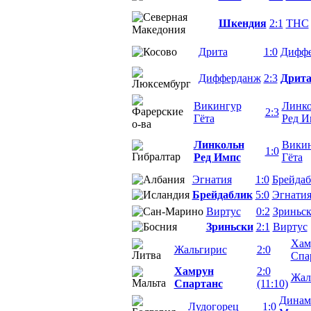
Шкендия
2:1
ТНС
Дрита
1:0
Дифф
Дифферданж
2:3
Дрит
Викингур
Линко
2:3
Гёта
Ред И
Линкольн
Вики
1:0
Ред Импс
Гёта
Эгнатия
1:0
Брейда
Брейдаблик
5:0
Эгнати
Виртус
0:2
Зриньс
Зриньски
2:1
Виртус
Хам
Жальгирис
2:0
Спа
Хамрун
2:0
Жал
Спартанс
(11:10)
Динам
Лудогорец
1:0