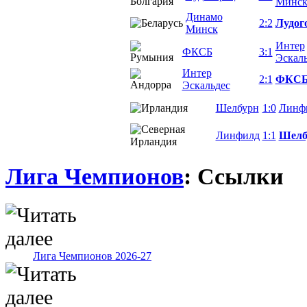
Минс
Динамо
2:2
Лудог
Минск
Интер
ФКСБ
3:1
Эскал
Интер
2:1
ФКС
Эскальдес
Шелбурн
1:0
Линф
Линфилд
1:1
Шелб
Лига Чемпионов
: Ссылки
Лига Чемпионов 2026-27