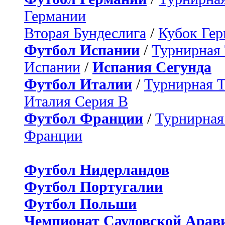
Германии
Вторая Бундеслига
/
Кубок Ге
Футбол Испании
/
Турнирная
Испании
/
Испания Сегунда
Футбол Италии
/
Турнирная 
Италия Серия B
Футбол Франции
/
Турнирная
Франции
Футбол Нидерландов
Футбол Португалии
Футбол Польши
Чемпионат Саудовской Арав