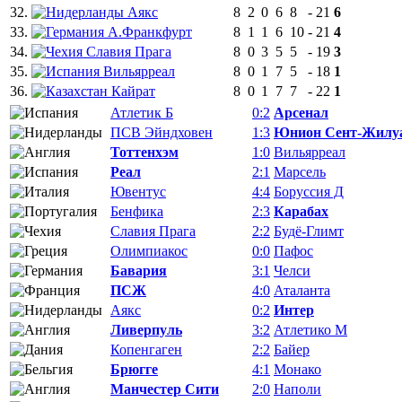
32.
Аякс
8
2
0
6
8
-
21
6
33.
А.Франкфурт
8
1
1
6
10
-
21
4
34.
Славия Прага
8
0
3
5
5
-
19
3
35.
Вильярреал
8
0
1
7
5
-
18
1
36.
Кайрат
8
0
1
7
7
-
22
1
Атлетик Б
0:2
Арсенал
ПСВ Эйндховен
1:3
Юнион Сент-Жилу
Тоттенхэм
1:0
Вильярреал
Реал
2:1
Марсель
Ювентус
4:4
Боруссия Д
Бенфика
2:3
Карабах
Славия Прага
2:2
Будё-Глимт
Олимпиакос
0:0
Пафос
Бавария
3:1
Челси
ПСЖ
4:0
Аталанта
Аякс
0:2
Интер
Ливерпуль
3:2
Атлетико М
Копенгаген
2:2
Байер
Брюгге
4:1
Монако
Манчестер Сити
2:0
Наполи