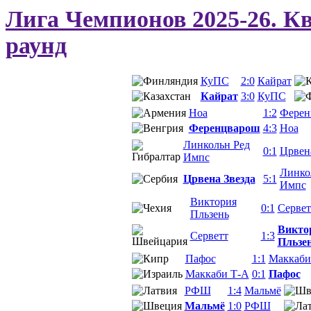
Лига Чемпионов 2025-26. 
раунд
КуПС
2:0
Кайрат
Кайрат
3:0
КуПС
Ноа
1:2
Ферен
Ференцварош
4:3
Ноа
Линкольн Ред
0:1
Црвен
Импс
Линко
Црвена Звезда
5:1
Импс
Виктория
0:1
Сервет
Пльзень
Викто
Серветт
1:3
Пльзе
Пафос
1:1
Маккаби
Маккаби Т-А
0:1
Пафос
РФШ
1:4
Мальмё
Мальмё
1:0
РФШ