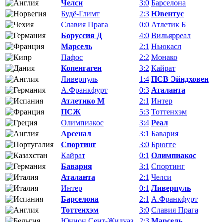
Челси
3:0
Барселона
Будё-Глимт
2:3
Ювентус
Славия Прага
0:0
Атлетик Б
Боруссия Д
4:0
Вильярреал
Марсель
2:1
Ньюкасл
Пафос
2:2
Монако
Копенгаген
3:2
Кайрат
Ливерпуль
1:4
ПСВ Эйндховен
А.Франкфурт
0:3
Аталанта
Атлетико М
2:1
Интер
ПСЖ
5:3
Тоттенхэм
Олимпиакос
3:4
Реал
Арсенал
3:1
Бавария
Спортинг
3:0
Брюгге
Кайрат
0:1
Олимпиакос
Бавария
3:1
Спортинг
Аталанта
2:1
Челси
Интер
0:1
Ливерпуль
Барселона
2:1
А.Франкфурт
Тоттенхэм
3:0
Славия Прага
Юнион Сент-Жилуаз
2:3
Марсель