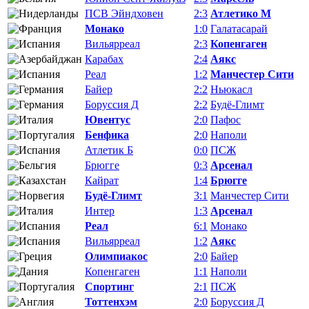
ПСВ Эйндховен
2:3
Атлетико М
Монако
1:0
Галатасарай
Вильярреал
2:3
Копенгаген
Карабах
2:4
Аякс
Реал
1:2
Манчестер Сити
Байер
2:2
Ньюкасл
Боруссия Д
2:2
Будё-Глимт
Ювентус
2:0
Пафос
Бенфика
2:0
Наполи
Атлетик Б
0:0
ПСЖ
Брюгге
0:3
Арсенал
Кайрат
1:4
Брюгге
Будё-Глимт
3:1
Манчестер Сити
Интер
1:3
Арсенал
Реал
6:1
Монако
Вильярреал
1:2
Аякс
Олимпиакос
2:0
Байер
Копенгаген
1:1
Наполи
Спортинг
2:1
ПСЖ
Тоттенхэм
2:0
Боруссия Д