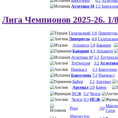
Барселона
0:2
Атлетик
Атлетико М
1:2
Барселон
Лига Чемпионов 2025-26. 1/
Галатасарай
1:0
Ливерпуль
Ливерпуль
4:0
Галатасара
Аталанта
1:6
Бавария
Бавария
4:1
Аталанта
Атлетико М
5:2
Тоттенхэ
Тоттенхэм
3:2
Атлетик
Ньюкасл
1:1
Барселона
Барселона
7:2
Ньюкасл
Байер
1:1
Арсенал
Арсенал
2:0
Байер
ПСЖ
5:2
Челси
Челси
0:3
ПСЖ
Манче
Реал
3:0
Сити
Манчестер