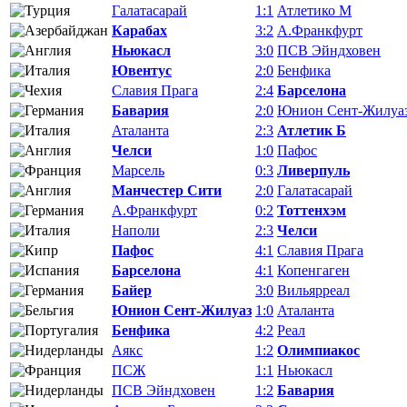
Галатасарай
1:1
Атлетико М
Карабах
3:2
А.Франкфурт
Ньюкасл
3:0
ПСВ Эйндховен
Ювентус
2:0
Бенфика
Славия Прага
2:4
Барселона
Бавария
2:0
Юнион Сент-Жилуа
Аталанта
2:3
Атлетик Б
Челси
1:0
Пафос
Марсель
0:3
Ливерпуль
Манчестер Сити
2:0
Галатасарай
А.Франкфурт
0:2
Тоттенхэм
Наполи
2:3
Челси
Пафос
4:1
Славия Прага
Барселона
4:1
Копенгаген
Байер
3:0
Вильярреал
Юнион Сент-Жилуаз
1:0
Аталанта
Бенфика
4:2
Реал
Аякс
1:2
Олимпиакос
ПСЖ
1:1
Ньюкасл
ПСВ Эйндховен
1:2
Бавария