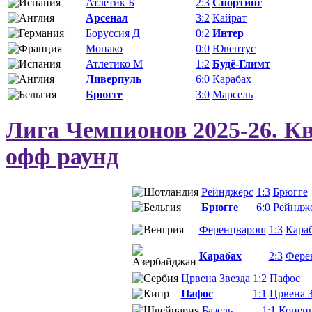
Атлетик Б
2:3
Спортинг
Арсенал
3:2
Кайрат
Боруссия Д
0:2
Интер
Монако
0:0
Ювентус
Атлетико М
1:2
Будё-Глимт
Ливерпуль
6:0
Карабах
Брюгге
3:0
Марсель
Лига Чемпионов 2025-26. 
офф раунд
Рейнджерс
1:3
Брюгге
Брюгге
6:0
Рейндж
Ференцварош
1:3
Кара
Карабах
2:3
Фере
Црвена Звезда
1:2
Пафос
Пафос
1:1
Црвена З
Базель
1:1
Копенг