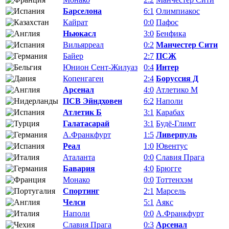
Барселона
6:1
Олимпиакос
Кайрат
0:0
Пафос
Ньюкасл
3:0
Бенфика
Вильярреал
0:2
Манчестер Сити
Байер
2:7
ПСЖ
Юнион Сент-Жилуаз
0:4
Интер
Копенгаген
2:4
Боруссия Д
Арсенал
4:0
Атлетико М
ПСВ Эйндховен
6:2
Наполи
Атлетик Б
3:1
Карабах
Галатасарай
3:1
Будё-Глимт
А.Франкфурт
1:5
Ливерпуль
Реал
1:0
Ювентус
Аталанта
0:0
Славия Прага
Бавария
4:0
Брюгге
Монако
0:0
Тоттенхэм
Спортинг
2:1
Марсель
Челси
5:1
Аякс
Наполи
0:0
А.Франкфурт
Славия Прага
0:3
Арсенал