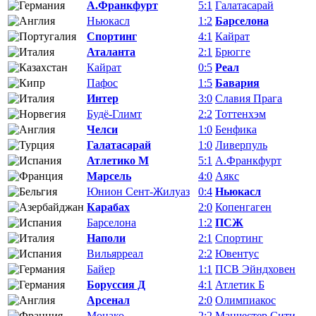
А.Франкфурт
5:1
Галатасарай
Ньюкасл
1:2
Барселона
Спортинг
4:1
Кайрат
Аталанта
2:1
Брюгге
Кайрат
0:5
Реал
Пафос
1:5
Бавария
Интер
3:0
Славия Прага
Будё-Глимт
2:2
Тоттенхэм
Челси
1:0
Бенфика
Галатасарай
1:0
Ливерпуль
Атлетико М
5:1
А.Франкфурт
Марсель
4:0
Аякс
Юнион Сент-Жилуаз
0:4
Ньюкасл
Карабах
2:0
Копенгаген
Барселона
1:2
ПСЖ
Наполи
2:1
Спортинг
Вильярреал
2:2
Ювентус
Байер
1:1
ПСВ Эйндховен
Боруссия Д
4:1
Атлетик Б
Арсенал
2:0
Олимпиакос
Монако
2:2
Манчестер Сити