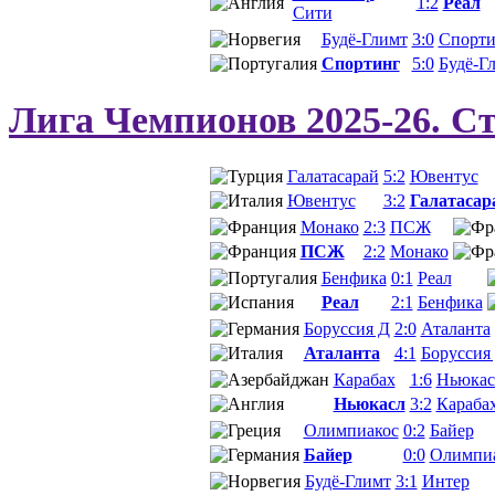
1:2
Реал
Сити
Будё-Глимт
3:0
Спорти
Спортинг
5:0
Будё-Г
Лига Чемпионов 2025-26. 
Галатасарай
5:2
Ювентус
Ювентус
3:2
Галатасар
Монако
2:3
ПСЖ
ПСЖ
2:2
Монако
Бенфика
0:1
Реал
Реал
2:1
Бенфика
Боруссия Д
2:0
Аталанта
Аталанта
4:1
Боруссия
Карабах
1:6
Ньюкас
Ньюкасл
3:2
Караба
Олимпиакос
0:2
Байер
Байер
0:0
Олимпи
Будё-Глимт
3:1
Интер