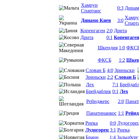
Хамрун
0:3
Динам
Спартанс
Хамру
Динамо Киев
3:0
Спарт
Копенгаген
2:0
Дрита
Дрита
0:1
Копенгаге
Шкендия
1:0
ФКС
ФКСБ
1:2
Шкен
Слован Б
4:0
Зриньски
Зриньски
2:2
Слован Б
Лех
7:1
Брейдаб
Брейдаблик
0:1
Лех
Рейнджерс
2:0
Панат
Панатинаикос
1:1
Рейнд
Риека
0:0
Лудогоре
Лудогорец
3:1
Риека
Бранн
1:4
Зальцбург