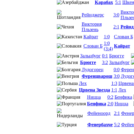
Карабах
5:1
Шкен
Викто
Рейнджерс
3:0
Пльзе
Виктория
2:1
Рейнд
Пльзень
Кайрат
1:0
Слован Б
1:0
Слован Б
Кайрат
(3:4)
Зальцбург
0:1
Брюгге
Брюгге
3:2
Зальцбург
Лудогорец
0:0
Ферен
Ференцварош
3:0
Лудог
Лех
1:3
Црвена
Црвена Звезда
1:1
Лех
Ницца
0:2
Бенфика
Бенфика
2:0
Ницца
Фейеноорд
2:1
Фенер
Фенербахче
5:2
Фейен