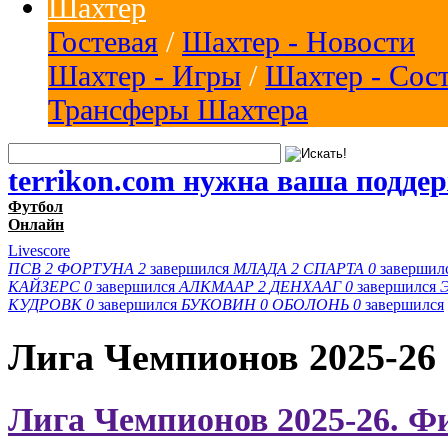
Шахтер
Гостевая
/
Шахтер - Новости
Шахтер - Игры
/
Шахтер - Сос
Трансферы Шахтера
terrikon.com нужна ваша подде
Футбол
Онлайн
Livescore
ПСВ
2
ФОРТУНА
2
завершился
МЛАДА
2
СПАРТА
0
завершил
КАЙЗЕРС
0
завершился
АЛКМААР
2
ДЕНХААГ
0
завершился
КУДРОВК
0
завершился
БУКОВИН
0
ОБОЛОНЬ
0
завершился
Лига Чемпионов 2025-26
Лига Чемпионов 2025-26. Ф