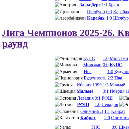
Зальцбург
1:1
Бранн
Шелбурн
0:3
Караба
Карабах
1:0
Шелбур
Лига Чемпионов 2025-26. 
раунд
КуПС
1:0
Милсами
Милсами
0:0
КуПС
Ноа
1:0
Будучн
Будучность
2:2
Ноа
Иберия 1999
1:3
Мальмё
Мальмё
3:1
Иберия 1
Левадия
0:1
РФШ
РФШ
1:0
Левадия
Олимпия Л
1:1
Кайрат
Кайрат
2:0
Олимпия
ТНС
0:0
Шке