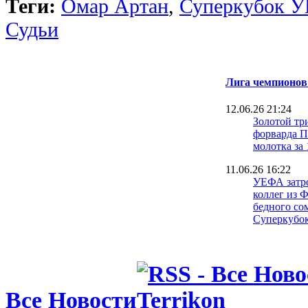
Теги:
Омар Артан
,
Суперкубок 
Судьи
Лига чемпионов
12.06.26 21:24
Золотой тр
форварда 
молотка за 
11.06.26 16:22
УЕФА затр
коллег из 
бедного со
Суперкубо
07.06.26 18:06
Две звезды
01.06.26 22:31
Фанатская 
Все Новости
неудачника