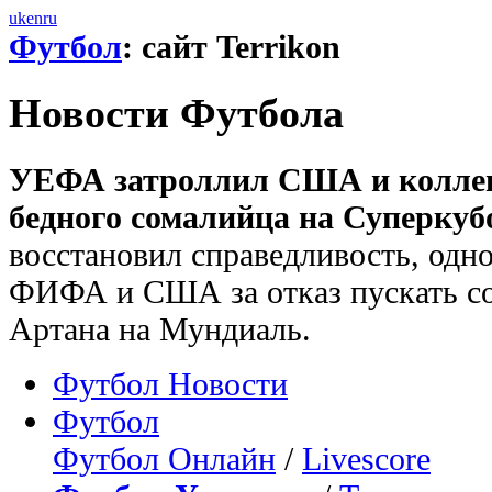
uk
en
ru
Футбол
: сайт Terrikon
Новости Футбола
УЕФА затроллил США и коллег
бедного сомалийца на Суперку
восстановил справедливость, од
ФИФА и США за отказ пускать со
Артана на Мундиаль.
Футбол Новости
Футбол
Футбол Онлайн
/
Livescore