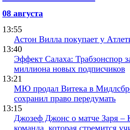
футболок с
многократн
08 августа
01.06.26 14:43
Луис Энрик
три титула
13:55
ОК, нам ну
этот показа
Астон Вилла покупает у Атлет
13:40
Эффект Салаха: Трабзонспор за
миллиона новых подписчиков
13:21
МЮ продал Витека в Мидлсбро
сохранил право передумать
13:15
Джозеф Джонс о матче Заря – 
команда, которая стремится уч