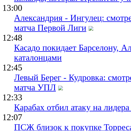
13:00
Александрия - Ингулец: смотр
матча Первой Лиги
12:48
Касадо покидает Барселону, Ал
каталонцами
12:45
Левый Берег - Кудровка: смот
матча УПЛ
12:33
Карабах отбил атаку на лидер
12:07
ПСЖ близок к покупке Торреса