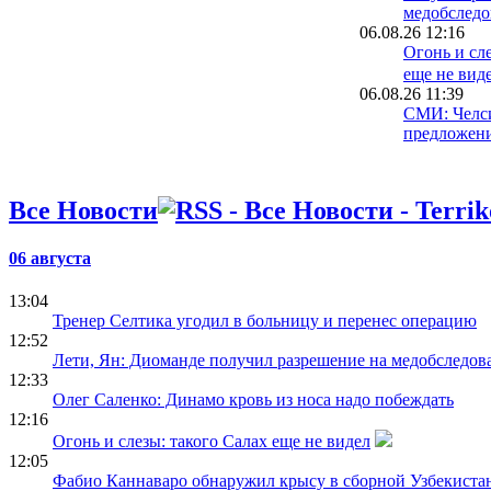
медобследо
06.08.26 12:16
Огонь и сле
еще не вид
06.08.26 11:39
СМИ: Челс
предложен
06.08.26 11:12
Автор золо
согласился
Все Новости
06.08.26 10:27
Кристиан Р
Атлетико И
06 августа
13:04
Тренер Селтика угодил в больницу и перенес операцию
12:52
Лети, Ян: Диоманде получил разрешение на медобследова
12:33
Олег Саленко: Динамо кровь из носа надо побеждать
12:16
Огонь и слезы: такого Салах еще не видел
12:05
Фабио Каннаваро обнаружил крысу в сборной Узбекиста