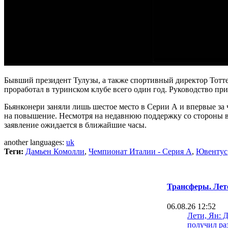
Бывший президент Тулузы, а также спортивный директор Тотт
проработал в туринском клубе всего один год. Руководство пр
Бьянконери заняли лишь шестое место в Серии А и впервые за 
на повышение. Несмотря на недавнюю поддержку со стороны вл
заявление ожидается в ближайшие часы.
another languages:
uk
Теги:
Дамьен Комолли
,
Чемпионат Италии - Серия А
,
Ювентус
Трансферы. Лет
06.08.26 12:52
Лети, Ян: 
получил ра