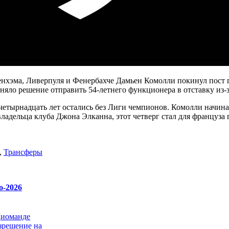
енхэма, Ливерпуля и Фенербахче Дамьен Комолли покинул пост 
иняло решение отправить 54-летнего функционера в отставку из-
четырнадцать лет остались без Лиги чемпионов. Комолли начина
адельца клуба Джона Элканна, этот четверг стал для француза
,
Трансферы
о-2026
Диоманде
зрешение на