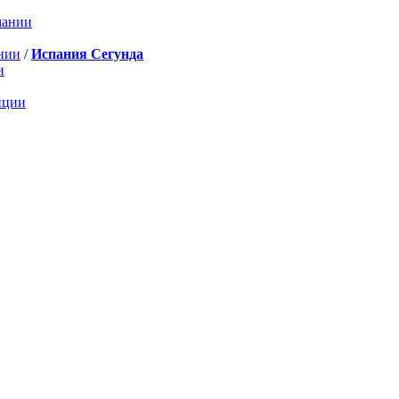
мании
нии
/
Испания Сегунда
и
нции