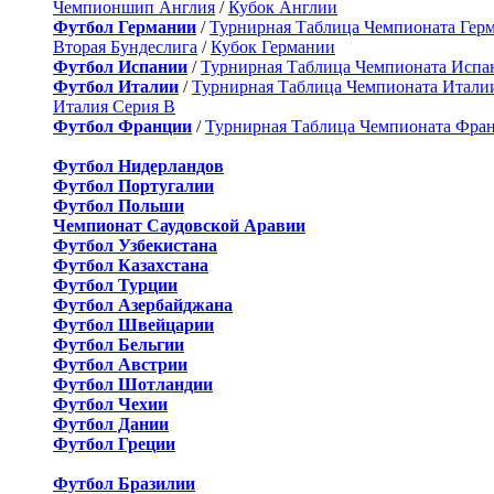
Чемпионшип Англия
/
Кубок Англии
Футбол Германии
/
Турнирная Таблица Чемпионата Гер
Вторая Бундеслига
/
Кубок Германии
Футбол Испании
/
Турнирная Таблица Чемпионата Испа
Футбол Италии
/
Турнирная Таблица Чемпионата Итали
Италия Серия B
Футбол Франции
/
Турнирная Таблица Чемпионата Фра
Футбол Нидерландов
Футбол Португалии
Футбол Польши
Чемпионат Саудовской Аравии
Футбол Узбекистана
Футбол Казахстана
Футбол Турции
Футбол Азербайджана
Футбол Швейцарии
Футбол Бельгии
Футбол Австрии
Футбол Шотландии
Футбол Чехии
Футбол Дании
Футбол Греции
Футбол Бразилии