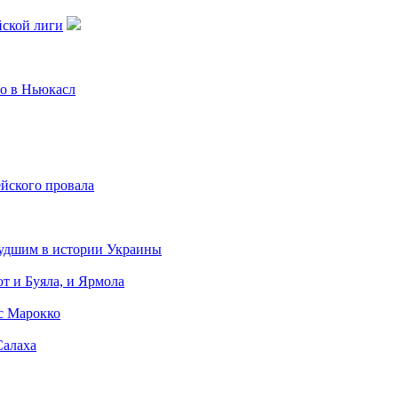
йской лиги
го в Ньюкасл
ейского провала
худшим в истории Украины
т и Буяла, и Ярмола
 с Марокко
Салаха