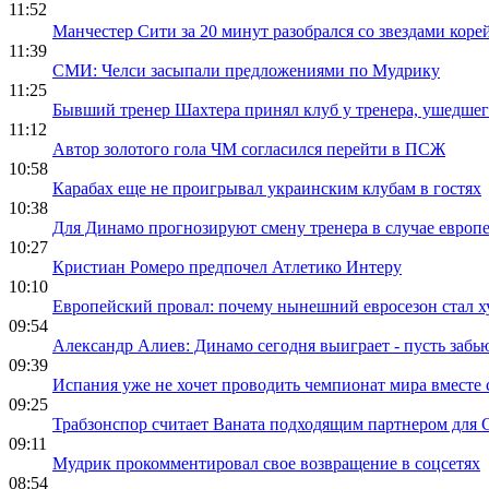
11:52
Манчестер Сити за 20 минут разобрался со звездами коре
11:39
СМИ: Челси засыпали предложениями по Мудрику
11:25
Бывший тренер Шахтера принял клуб у тренера, ушедше
11:12
Автор золотого гола ЧМ согласился перейти в ПСЖ
10:58
Карабах еще не проигрывал украинским клубам в гостях
10:38
Для Динамо прогнозируют смену тренера в случае европ
10:27
Кристиан Ромеро предпочел Атлетико Интеру
10:10
Европейский провал: почему нынешний евросезон стал 
09:54
Александр Алиев: Динамо сегодня выиграет - пусть забью
09:39
Испания уже не хочет проводить чемпионат мира вместе
09:25
Трабзонспор считает Ваната подходящим партнером для 
09:11
Мудрик прокомментировал свое возвращение в соцсетях
08:54