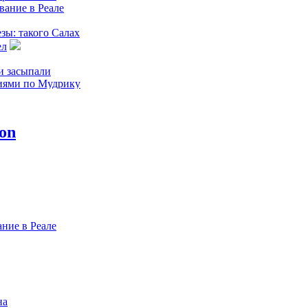
вание в Реале
зы: такого Салах
ел
и засыпали
иями по Мудрику
того гола ЧМ
 перейти в ПСЖ
омеро предпочел
нтеру
ние в Реале
на