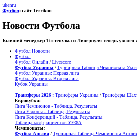
uk
en
ru
Футбол
: сайт Terrikon
Новости Футбола
Бывший менеджер Тоттенхэма и Ливерпуля теперь уволен 
Футбол Новости
Футбол
Футбол Онлайн
/
Livescore
Футбол Украины
/
Турнирная Таблица Чемпионата Укр
Футбол Украины: Первая лига
Футбол Украины: Вторая лига
Кубок Украины
Трансферы 2026 :
Трансферы Украины
/
Трансферы Шах
Еврокубки:
Лига Чемпионов - Таблица, Результаты
Лига Европы - Таблица, Результаты
Лига Конференций - Таблица, Результаты
Таблица коэффициентов УЕФА
Чемпионаты:
Футбол Англии
/
Турнирная Таблица Чемпионата Англи