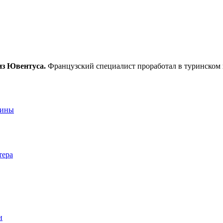
из Ювентуса.
Французский специалист проработал в туринском 
аины
тера
и