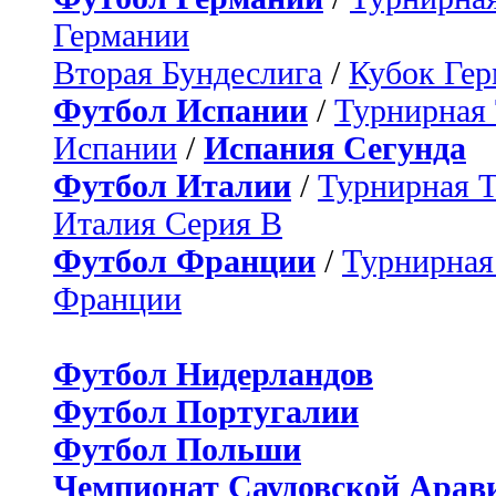
Германии
Вторая Бундеслига
/
Кубок Ге
Футбол Испании
/
Турнирная
Испании
/
Испания Сегунда
Футбол Италии
/
Турнирная 
Италия Серия B
Футбол Франции
/
Турнирная
Франции
Футбол Нидерландов
Футбол Португалии
Футбол Польши
Чемпионат Саудовской Арав