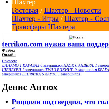
Шахтер
Гостевая
/
Шахтер - Новости
Шахтер - Игры
/
Шахтер - Сос
Трансферы Шахтера
terrikon.com нужна ваша подде
Футбол
Онлайн
Livescore
ДИНАМО
1
КАРАБАХ
0
завершился
ПАОК
0
АНДЕРЛ.
1
завер
ШЕЛБУРН
1
завершился
ТУН
3
ВИКИНГ.
0
завершился
БРАГА
завершился
БЕНФИКА
6
ХАРТС
1
завершился
Денис Антюх
Риццоли подтвердил, что го