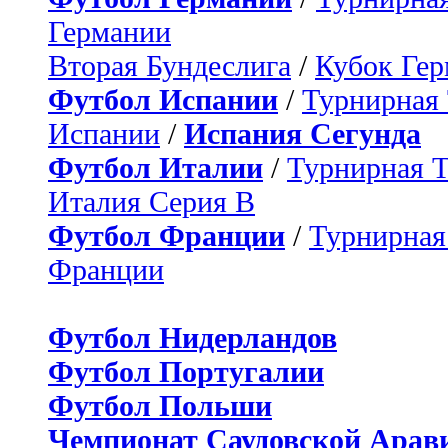
Германии
Вторая Бундеслига
/
Кубок Ге
Футбол Испании
/
Турнирная
Испании
/
Испания Сегунда
Футбол Италии
/
Турнирная 
Италия Серия B
Футбол Франции
/
Турнирная
Франции
Футбол Нидерландов
Футбол Португалии
Футбол Польши
Чемпионат Саудовской Арав