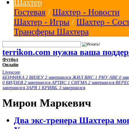
Шахтер
Гостевая
/
Шахтер - Новости
Шахтер - Игры
/
Шахтер - Сос
Трансферы Шахтера
terrikon.com нужна ваша подде
Футбол
Онлайн
Livescore
БЕНФИКА
2
ВИЗЕУ
2
завершился
ЖИЛ ВИС
1
РИУ АВЕ
0
за
0
ВИДЗЕВ
2
завершился
АРТИС
1
СИГМА
2
завершился
ВЕРЕ
завершился
ЗАРЯ
1
КРИВБ.
3
завершился
Мирон Маркевич
Два экс-тренера Шахтера мо