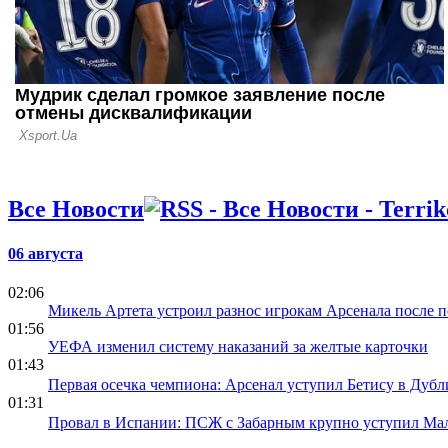
Все Новости
06 августа
02:06
Микель Артета устроил разнос игрокам Арсенала после п
01:56
УЕФА изменил систему наказаний за желтые карточки
01:43
Первая осечка чемпиона: Арсенал уступил Бетису в Дубл
01:31
Провал в Испании: ПСЖ с Забарным крупно уступил Маль