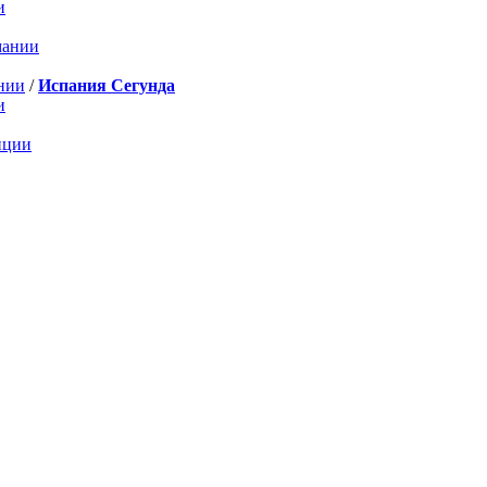
и
мании
нии
/
Испания Сегунда
и
нции