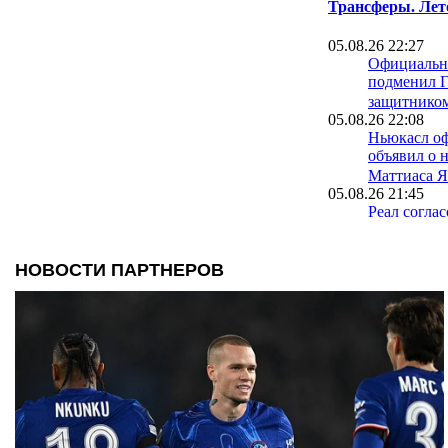
Трансферы. Лет
05.08.26 22:27
Официально
подменил 
защитнико
05.08.26 22:08
Ньюкасл о
объявил о 
Маттиаса Я
05.08.26 21:45
Реал соглас
Лейпциг сд
Диоманде
05.08.26 21:19
Трабзонспо
помпезную
подписани
Салаха
05.08.26 19:55
Астон Вилл
защитника 