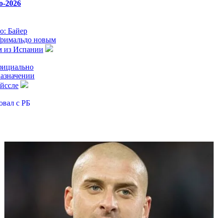
о-2026
: Байер
Гримальдо новым
м из Испании
фициально
назначении
йссле
овал с РБ
елку по Яну
р готовит
 церемонию
я Мохамеда
а покупает
Атлетико