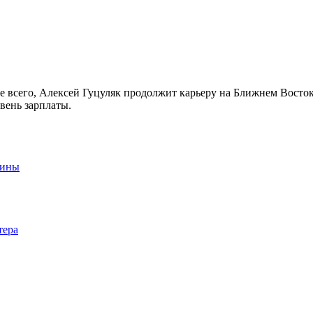
 всего, Алексей Гуцуляк продолжит карьеру на Ближнем Востоке
вень зарплаты.
аины
тера