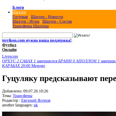
Блоги
Шахтер
Гостевая
/
Шахтер - Новости
Шахтер - Игры
/
Шахтер - Состав
Трансферы Шахтера
terrikon.com нужна ваша поддержка!
.
Футбол
Онлайн
Livescore
ОРХУС
2
САБАХ
1
завершился
БРАНН
0
АПОЛЛОН
1
заверши
КАРАБАХ
20:00
Megogo
Гуцуляку предсказывают пере
Добавлено:
09.07.26 10:26
Тема:
Трансферы
Редактор :
Евгений Ясенов
another languages:
uk