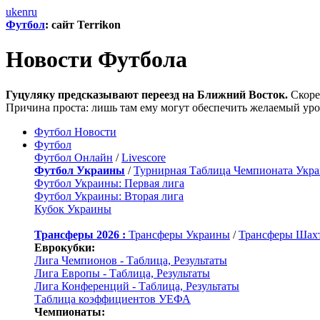
uk
en
ru
Футбол
: сайт Terrikon
Новости Футбола
Гуцуляку предсказывают переезд на Ближний Восток.
Скорее
Причина проста: лишь там ему могут обеспечить желаемый уро
Футбол Новости
Футбол
Футбол Онлайн
/
Livescore
Футбол Украины
/
Турнирная Таблица Чемпионата Укр
Футбол Украины: Первая лига
Футбол Украины: Вторая лига
Кубок Украины
Трансферы 2026 :
Трансферы Украины
/
Трансферы Шах
Еврокубки:
Лига Чемпионов - Таблица, Результаты
Лига Европы - Таблица, Результаты
Лига Конференций - Таблица, Результаты
Таблица коэффициентов УЕФА
Чемпионаты: