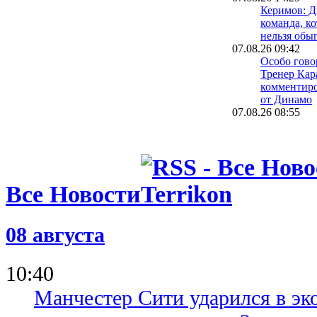
Керимов: Д
команда, ко
нельзя обы
07.08.26 09:42
Особо говор
Тренер Кар
комментиро
от Динамо
07.08.26 08:55
Лига конфе
матчи четв
07.08.26 08:40
Матвей Пон
Богу, мяч з
Все Новости
прервал бе
07.08.26 08:09
Игорь Кост
говорил, ч
08 августа
строится п
10:40
Манчестер Сити ударился в эк