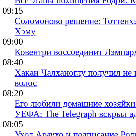
Все этапы похищения Родри: К
09:15
Соломоново решение: Тоттенх
Хэму
09:00
Ковентри воссоединит Лэмпар
08:40
Хакан Чалханоглу получил не 
волос
08:20
Его любили домашние хозяйки 
УЕФА: The Telegraph вскрыл 
08:05
Уход Араухо и подписание Родр