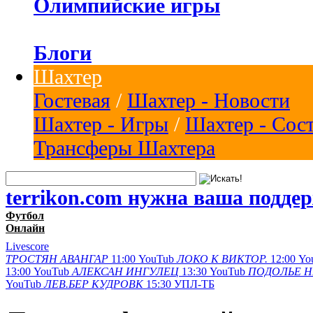
Олимпийские игры
Блоги
Шахтер
Гостевая
/
Шахтер - Новости
Шахтер - Игры
/
Шахтер - Сос
Трансферы Шахтера
terrikon.com нужна ваша подде
Футбол
Онлайн
Livescore
ТРОСТЯН
АВАНГАР
11:00
YouTub
ЛОКО К
ВИКТОР.
12:00
Yo
13:00
YouTub
АЛЕКСАН
ИНГУЛЕЦ
13:30
YouTub
ПОДОЛЬЕ
Н
YouTub
ЛЕВ.БЕР
КУДРОВК
15:30
УПЛ-ТБ