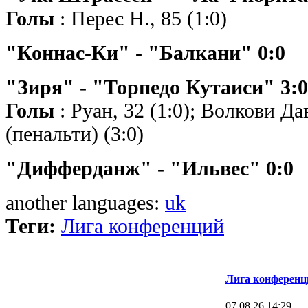
Голы
: Перес Н., 85 (1:0)
"Коннас-Ки" - "Балкани" 0:0
"Зиря" - "Торпедо Кутаиси" 3:0 
Голы
: Руан, 32 (1:0); Волкови Дав
(пенальти) (3:0)
"Дифферданж" - "Ильвес" 0:0
another languages:
uk
Теги:
Лига конференций
Лига конференц
07.08.26 14:29