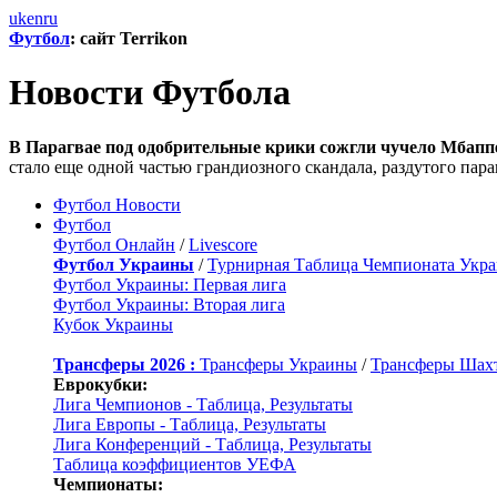
uk
en
ru
Футбол
: сайт Terrikon
Новости Футбола
В Парагвае под одобрительные крики сожгли чучело Мбапп
стало еще одной частью гpaндиозного скандала, раздутого пар
Футбол Новости
Футбол
Футбол Онлайн
/
Livescore
Футбол Украины
/
Турнирная Таблица Чемпионата Укр
Футбол Украины: Первая лига
Футбол Украины: Вторая лига
Кубок Украины
Трансферы 2026 :
Трансферы Украины
/
Трансферы Шах
Еврокубки:
Лига Чемпионов - Таблица, Результаты
Лига Европы - Таблица, Результаты
Лига Конференций - Таблица, Результаты
Таблица коэффициентов УЕФА
Чемпионаты: