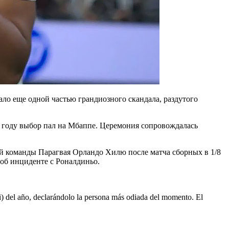
ло еще одной частью гpaндиозного скандала, раздутого
 году выбор пал на Мбаппе. Церемония сопровождалась
ой команды Парагвая Орландо Хилю после матча сборных в 1/8
об инциденте с Роналдиньо.
del año, declarándolo la persona más odiada del momento. El