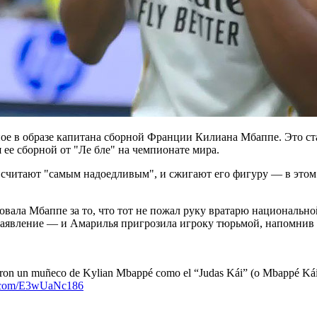
ое в образе капитана сборной Франции Килиана Мбаппе. Это ста
ее сборной от "Ле бле" на чемпионате мира.
 считают "самым надоедливым", и сжигают его фигуру — в этом
вала Мбаппе за то, что тот не пожал руку вратарю национальн
 заявление — и Амарилья пригрозила игроку тюрьмой, напомнив 
aron un muñeco de Kylian Mbappé como el “Judas Kái” (o Mbappé Kái) 
er.com/E3wUaNc186