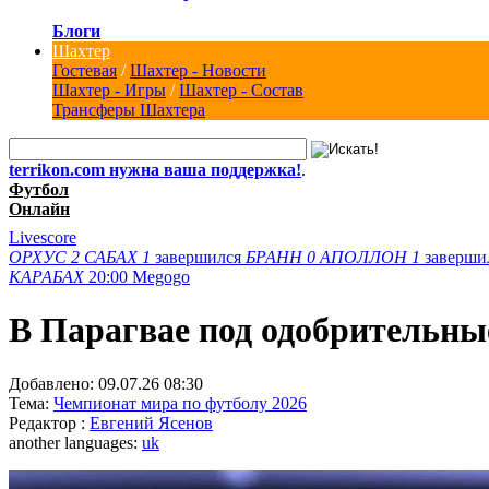
Блоги
Шахтер
Гостевая
/
Шахтер - Новости
Шахтер - Игры
/
Шахтер - Состав
Трансферы Шахтера
terrikon.com нужна ваша поддержка!
.
Футбол
Онлайн
Livescore
ОРХУС
2
САБАХ
1
завершился
БРАНН
0
АПОЛЛОН
1
заверши
КАРАБАХ
20:00
Megogo
В Парагвае под одобрительны
Добавлено:
09.07.26 08:30
Тема:
Чемпионат мира по футболу 2026
Редактор :
Евгений Ясенов
another languages:
uk