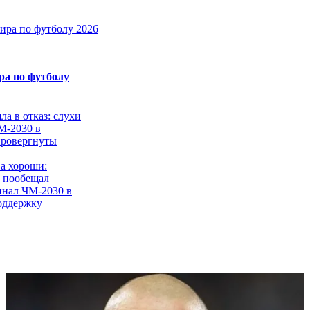
ира по футболу 2026
а по футболу
 в отказ: слухи
М-2030 в
провергнуты
ва хороши:
 пообещал
нал ЧМ-2030 в
оддержку
о: Почеттино
нтракт с
ЧМ-2026
 планировал
ть десятки