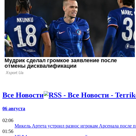
миллионов 
03.08.26 12:30
УЕФА угр
судебным и
Инфантино
Все Новости
06 августа
02:06
Микель Артета устроил разнос игрокам Арсенала после п
01:56