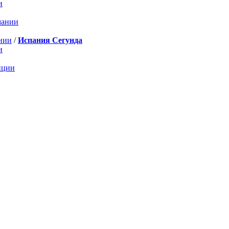
и
мании
нии
/
Испания Сегунда
и
нции