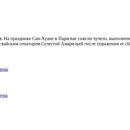
е.
На празднике Сан-Хуане в Парагвае сожгли чучело, выполнен
агвайским сенатором Селестой Амарильей после поражения ее сб
аины
тера