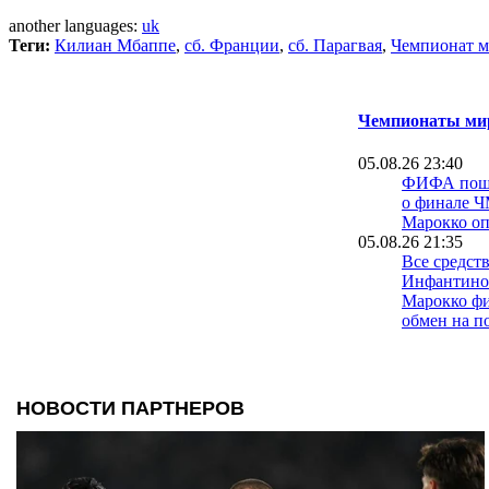
another languages:
uk
Теги:
Килиан Мбаппе
,
сб. Франции
,
сб. Парагвая
,
Чемпионат м
Чемпионаты мир
05.08.26 23:40
ФИФА пошла
о финале Ч
Марокко о
05.08.26 21:35
Все средст
Инфантино
Марокко фи
обмен на п
03.08.26 16:57
Официальн
продлил ко
хозяевами 
03.08.26 14:00
Инфантино
зарабатыва