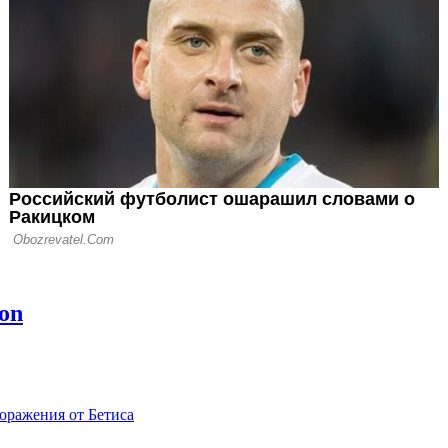
в год
ожает ФИФА
ском из-за плана
оражения от Бетиса