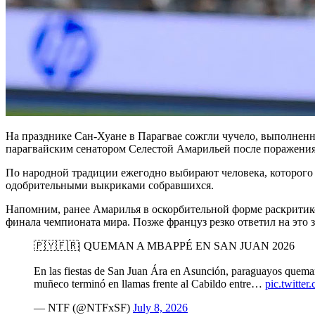
На празднике Сан-Хуане в Парагвае сожгли чучело, выполненн
парагвайским сенатором Селестой Амарильей после поражения 
По народной традиции ежегодно выбирают человека, которого
одобрительными выкриками собравшихся.
Напомним, ранее Амарилья в оскорбительной форме раскритико
финала чемпионата мира. Позже француз резко ответил на это
🇵🇾🇫🇷| QUEMAN A MBAPPÉ EN SAN JUAN 2026
En las fiestas de San Juan Ára en Asunción, paraguayos quem
muñeco terminó en llamas frente al Cabildo entre…
pic.twitt
— NTF (@NTFxSF)
July 8, 2026