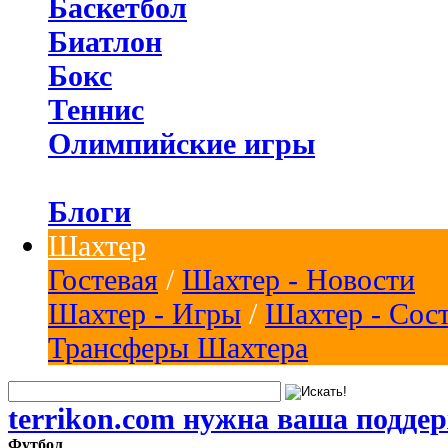
Баскетбол
Биатлон
Бокс
Теннис
Олимпийские игры
Блоги
Шахтер
Гостевая
/
Шахтер - Новости
Шахтер - Игры
/
Шахтер - Сос
Трансферы Шахтера
terrikon.com нужна ваша подде
Футбол