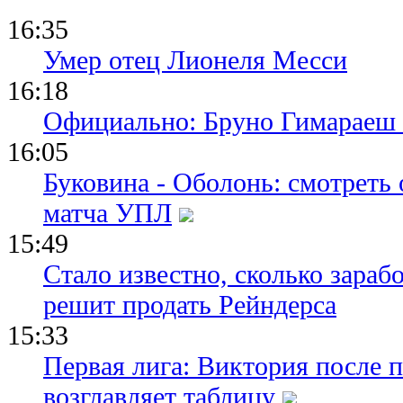
о финале Ч
Марокко о
16:35
Умер отец Лионеля Месси
16:18
Официально: Бруно Гимараеш 
16:05
Буковина - Оболонь: смотреть
матча УПЛ
15:49
Стало известно, сколько зара
решит продать Рейндерса
15:33
Первая лига: Виктория после 
возглавляет таблицу