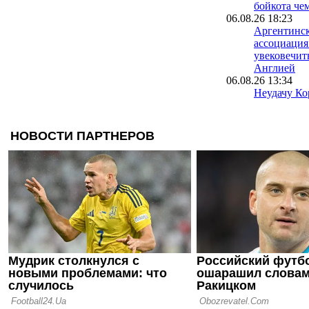
бойкота че
06.08.26 18:23
Аргентинск
ассоциация
увековечит
Англией
06.08.26 13:34
Неудачу Ко
чемпионате
расследуют
полиции
06.08.26 09:39
Испания уж
проводить 
вместе с М
05.08.26 23:40
ФИФА пошла
о финале Ч
Марокко о