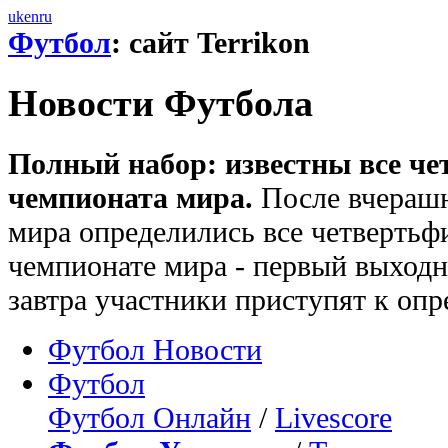
uk
en
ru
Футбол
: сайт Terrikon
Новости Футбола
Полный набор: известны все ч
чемпионата мира.
После вчерашн
мира определились все четвертьф
чемпионате мира - первый выходно
завтра участники приступят к оп
Футбол Новости
Футбол
Футбол Онлайн
/
Livescore