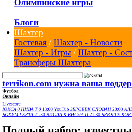
Олимпийские игры
Блоги
Шахтер
Гостевая
/
Шахтер - Новости
Шахтер - Игры
/
Шахтер - Сос
Трансферы Шахтера
terrikon.com нужна ваша подде
Футбол
Онлайн
Livescore
ЮКСА
0
НИВА Т
0
13:00
YouTub
ЗБРОЁВК
СЛОВАН
20:00
АЛ
БОХУМ
ГЕРТА
21:30
ВИСЛА K
ВИСЛА П
21:30
БРЮГГЕ
КОР
Полный набор: известны