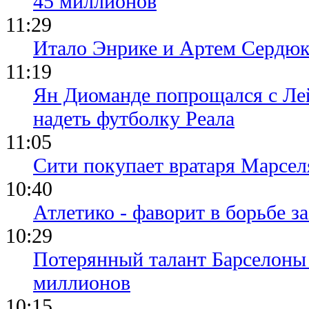
45 миллионов
11:29
Итало Энрике и Артем Сердюк
11:19
Ян Диоманде попрощался с Лей
надеть футболку Реала
11:05
Сити покупает вратаря Марсел
10:40
Атлетико - фаворит в борьбе з
10:29
Потерянный талант Барселоны 
миллионов
10:15