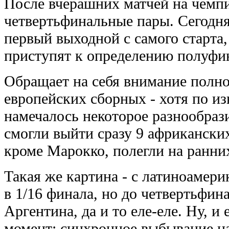
После вчерашних матчей на чемпи
четвертьфинальные пары. Сегодня
первый выходной с самого старта,
приступят к определению полуфи
Обращает на себя внимание полн
европейских сборных - хотя по и
намечалось некоторое разнообрази
смогли выйти сразу 9 африканских
кроме Марокко, полегли на ранних
Такая же картина - с латиноамер
в 1/16 финала, но до четвертьфин
Аргентина, да и то еле-еле. Ну, 
момент: синхронное выбывание на