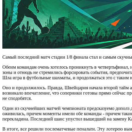
Самый последний матч стадии 1/8 финала стал и самым скучным
Обеим командам очень хотелось проникнуть в четвертьфинал, 
зоны и отнюдь не стремились форсировать события, предпочита
Шла игра в футбольные шахматы, и продолжаться это с таким н
Оно и продолжилось. Правда, Швейцария начала второй тайм ак
возникало впечатление, что соперники готовы прямо сейчас про
не сподобятся.
Один из скучнейших матчей чемпионата предсказуемо дополз до
оживилась, причем моменты имели обе команды - причем такие, 
перекладина. Последний шанс упустил вышедший на замену Кам
В итоге, все решили послематчевые пенальти. Эту лотерею выи