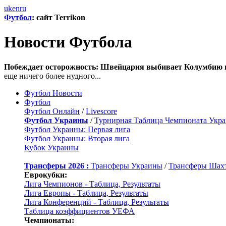
uk
en
ru
Футбол
: сайт Terrikon
Новости Футбола
Побеждает осторожность: Швейцария выбивает Колумбию в
еще ничего более нудного...
Футбол Новости
Футбол
Футбол Онлайн
/
Livescore
Футбол Украины
/
Турнирная Таблица Чемпионата Укр
Футбол Украины: Первая лига
Футбол Украины: Вторая лига
Кубок Украины
Трансферы 2026 :
Трансферы Украины
/
Трансферы Шах
Еврокубки:
Лига Чемпионов - Таблица, Результаты
Лига Европы - Таблица, Результаты
Лига Конференций - Таблица, Результаты
Таблица коэффициентов УЕФА
Чемпионаты: