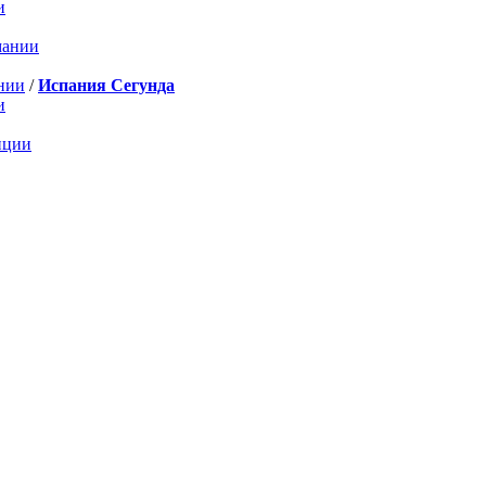
и
мании
нии
/
Испания Сегунда
и
нции