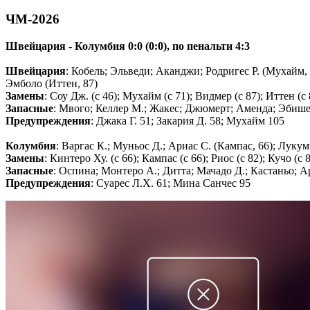
ЧМ-2026
Швейцария - Колумбия 0:0 (0:0), по пенальти 4:3
Швейцария
: Кобель; Эльведи; Аканджи; Родригес Р. (Мухайм, 7
Эмболо (Иттен, 87)
Замены
: Соу Дж. (с 46); Мухайм (с 71); Видмер (с 87); Иттен (с 
Запасные
: Мвого; Келлер M.; Жакес; Джюмерт; Аменда; Эбиш
Предупреждения
: Джака Г. 51; Закария Д. 58; Мухайм 105
Колумбия
: Варгас К.; Муньос Д.; Ариас С. (Кампас, 66); Лукум
Замены
: Кинтеро Ху. (с 66); Кампас (с 66); Риос (с 82); Кучо (с 
Запасные
: Оспина; Монтеро А.; Дитта; Мачадо Д.; Кастаньо; А
Предупреждения
: Суарес Л.Х. 61; Мина Санчес 95