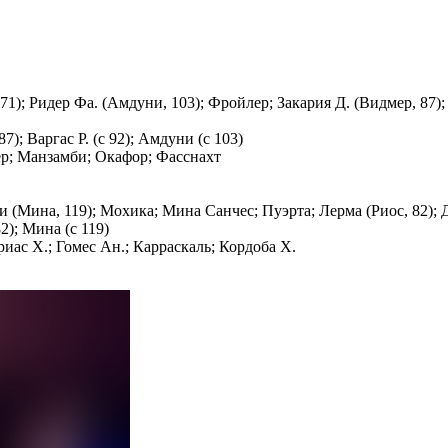
1); Ридер Фа. (Амдуни, 103); Фройлер; Закария Д. (Видмер, 87); Д
87); Варгас Р. (с 92); Амдуни (с 103)
ер; Манзамби; Окафор; Фасснахт
и (Мина, 119); Мохика; Мина Санчес; Пуэрта; Лерма (Риос, 82); Д
82); Мина (с 119)
риас Х.; Гомес Ан.; Карраскаль; Кордоба Х.