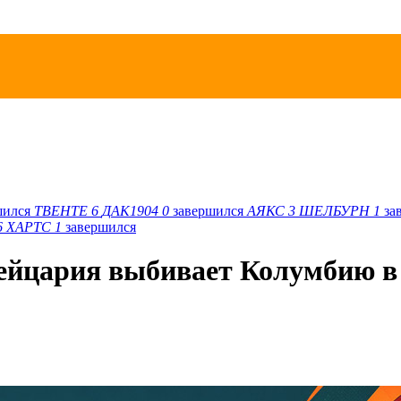
шился
ТВЕНТЕ
6
ДАК1904
0
завершился
АЯКС
3
ШЕЛБУРН
1
за
6
ХАРТС
1
завершился
ейцария выбивает Колумбию в 