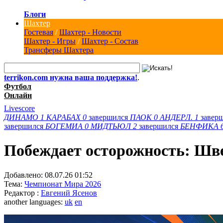
Блоги
Шахтер
Гостевая
/
Шахтер - Новости
Шахтер - Игры
/
Шахтер - Состав
Трансферы Шахтера
terrikon.com нужна ваша поддержка!
.
Футбол
Онлайн
Livescore
ДИНАМО
1
КАРАБАХ
0
завершился
ПАОК
0
АНДЕРЛ.
1
завер
завершился
БОГЕМИА
0
МИДТЬЮЛ
2
завершился
БЕНФИКА
Побеждает осторожность: Шв
Добавлено:
08.07.26 01:52
Тема:
Чемпионат Мира 2026
Редактор :
Евгений Ясенов
another languages:
uk
en