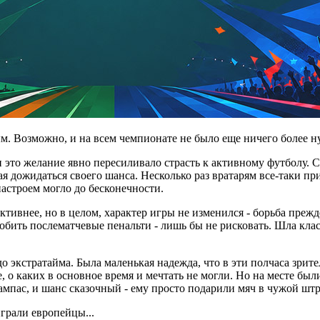
. Возможно, и на всем чемпионате не было еще ничего более ну
и это желание явно пересиливало страсть к активному футболу.
я дожидаться своего шанса. Несколько раз вратарям все-таки п
астроем могло до бесконечности.
тивнее, но в целом, характер игры не изменился - борьба прежд
бить послематчевые пенальти - лишь бы не рисковать. Шла класс
 экстратайма. Была маленькая надежда, что в эти полчаса зрите
о каких в основное время и мечтать не могли. Но на месте были
пас, и шанс сказочный - ему просто подарили мяч в чужой штра
грали европейцы...