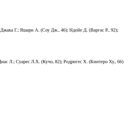
жака Г.; Яшари А. (Соу Дж., 46); Ндойе Д. (Варгас Р., 92);
иас Л.; Суарес Л.Х. (Кучо, 82); Родригес Х. (Кинтеро Ху., 66)