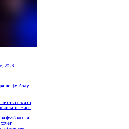
лу 2026
а по футболу
не отказался от
мпионатов мира
ая футбольная
 хочет
ь победу над