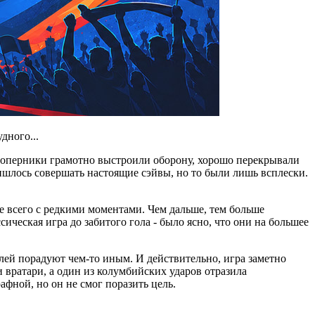
дного...
 Соперники грамотно выстроили оборону, хорошо перекрывали
ришлось совершать настоящие сэйвы, но то были лишь всплески.
е всего с редкими моментами. Чем дальше, тем больше
ическая игра до забитого гола - было ясно, что они на большее
лей порадуют чем-то иным. И действительно, игра заметно
 вратари, а один из колумбийских ударов отразила
фной, но он не смог поразить цель.