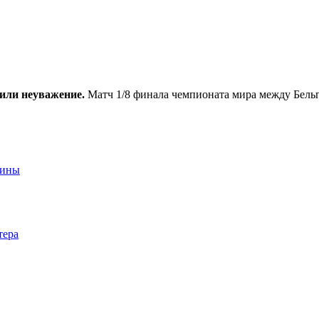
или неуважение.
Матч 1/8 финала чемпионата мира между Бельг
аины
тера