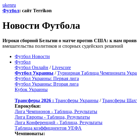
uk
en
ru
Футбол
: сайт Terrikon
Новости Футбола
Игроки сборной Бельгии о матче против США: к нам прояв
вмешательства политиков и спорных судейских решений
Футбол Новости
Футбол
Футбол Онлайн
/
Livescore
Футбол Украины
/
Турнирная Таблица Чемпионата Укр
Футбол Украины: Первая лига
Футбол Украины: Вторая лига
Кубок Украины
Трансферы 2026 :
Трансферы Украины
/
Трансферы Шах
Еврокубки:
Лига Чемпионов - Таблица, Результаты
Лига Европы - Таблица, Результаты
Лига Конференций - Таблица, Результаты
Таблица коэффициентов УЕФА
Чемпионаты: