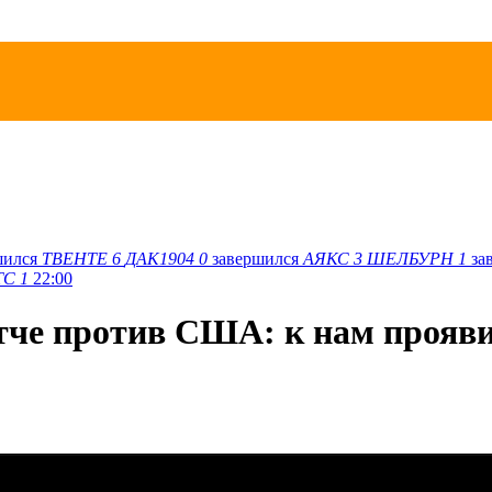
шился
ТВЕНТЕ
6
ДАК1904
0
завершился
АЯКС
3
ШЕЛБУРН
1
за
ТС
1
22:00
тче против США: к нам прояв