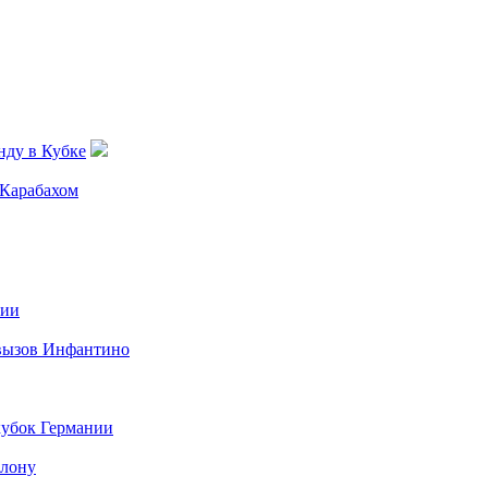
нду в Кубке
 Карабахом
нии
 вызов Инфантино
кубок Германии
елону