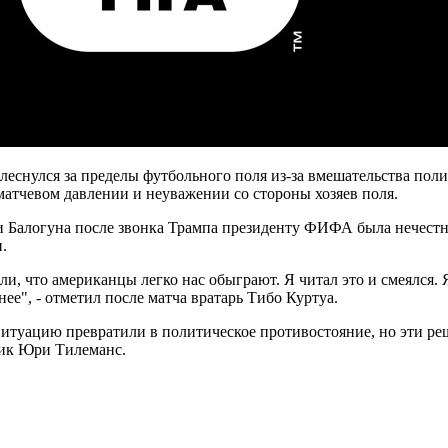
еснулся за пределы футбольного поля из-за вмешательства пол
дматчевом давлении и неуважении со стороны хозяев поля.
ки Балогуна после звонка Трампа президенту ФИФА была нечестн
.
и, что американцы легко нас обыграют. Я читал это и смеялся.
ее", - отметил после матча вратарь Тибо Куртуа.
. Ситуацию превратили в политическое противостояние, но эти р
тник Юри Тилеманс.