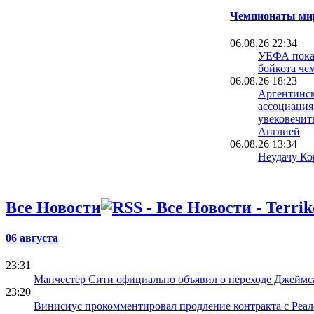
Чемпионаты мир
06.08.26 22:34
УЕФА пока 
бойкота че
06.08.26 18:23
Аргентинск
ассоциация
увековечит
Англией
06.08.26 13:34
Неудачу Ко
чемпионате
расследуют
полиции
Все Новости
06.08.26 09:39
Испания уж
проводить 
06 августа
вместе с М
23:31
05.08.26 23:40
Манчестер Сити официально объявил о переходе Джеймс
ФИФА пошла
23:20
о финале Ч
Винисиус прокомментировал продление контракта с Реа
Марокко о