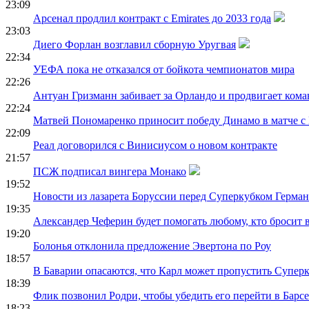
23:09
Арсенал продлил контракт с Emirates до 2033 года
23:03
Диего Форлан возглавил сборную Уругвая
22:34
УЕФА пока не отказался от бойкота чемпионатов мира
22:26
Антуан Гризманн забивает за Орландо и продвигает кома
22:24
Матвей Пономаренко приносит победу Динамо в матче с
22:09
Реал договорился с Винисиусом о новом контракте
21:57
ПСЖ подписал вингера Монако
19:52
Новости из лазарета Боруссии перед Суперкубком Герма
19:35
Александер Чеферин будет помогать любому, кто бросит
19:20
Болонья отклонила предложение Эвертона по Роу
18:57
В Баварии опасаются, что Карл может пропустить Супер
18:39
Флик позвонил Родри, чтобы убедить его перейти в Барс
18:23