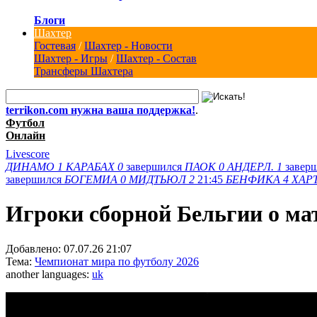
Блоги
Шахтер
Гостевая
/
Шахтер - Новости
Шахтер - Игры
/
Шахтер - Состав
Трансферы Шахтера
terrikon.com нужна ваша поддержка!
.
Футбол
Онлайн
Livescore
ДИНАМО
1
КАРАБАХ
0
завершился
ПАОК
0
АНДЕРЛ.
1
завер
завершился
БОГЕМИА
0
МИДТЬЮЛ
2
21:45
БЕНФИКА
4
ХАР
Игроки сборной Бельгии о ма
Добавлено:
07.07.26 21:07
Тема:
Чемпионат мира по футболу 2026
another languages:
uk