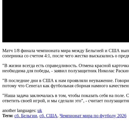
Матч 1/8 финала чемпионата мира между Бельгией и США выпл
соперника со счетом 4:1, после чего жестко высказались о пре
"В жизни всегда есть справедливость. Отмена красной карточ
необходима для победы, - заявил полузащитник Николас Раскин
"В последние дни в США к нам проявляли неуважение. Говорил
потому что Сенегал как футбольная сборная намного качественн
"Наша задача заключалась в том, чтобы показать себя на поле
ответить своей игрой, и мы сделали это", - считает полузащи
another languages:
uk
Теги:
сб. Бельгии
,
сб. США
,
Чемпионат мира по футболу 2026