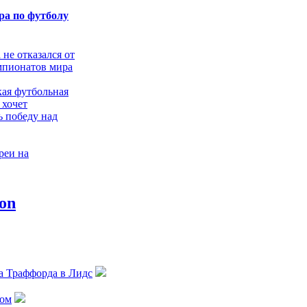
а по футболу
не отказался от
мпионатов мира
ая футбольная
 хочет
ь победу над
реи на
 мира
 с помощью
е не хочет
чемпионат мира
арокко
а Траффорда в Лидс
 в отказ: слухи
М-2030 в
лом
провергнуты