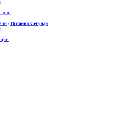
и
мании
нии
/
Испания Сегунда
и
нции