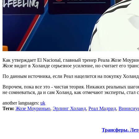
Как утверждает El Nacional, главный тренер Реала Жозе Моури
Жозе видит в Холанде серьезное усиление, но считает его тран
По данным источника, если Реал нацелится на покупку Холанда
Впрочем, пока все это - чистая теория. Никаких реальных шаг
не сомневаться, да и сам Холанд, как отмечают эксперты, стал
another languages:
uk
Теги:
Жозе Моуринью
,
Эрлинг Холанд
,
Реал Мадрид
,
Винисиу
Трансферы. Лет