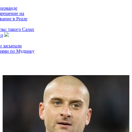
Диоманде
зрешение на
вание в Реале
зы: такого Салах
ел
и засыпали
иями по Мудрику
того гола ЧМ
 перейти в ПСЖ
омеро предпочел
нтеру