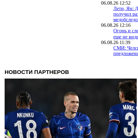
06.08.26 12:52
Лети, Ян: 
получил ра
медобследо
06.08.26 12:16
Огонь и сле
еще не вид
06.08.26 11:39
СМИ: Челс
предложен
06.08.26 11:12
Автор золо
согласился
06.08.26 10:27
Кристиан Р
Атлетико И