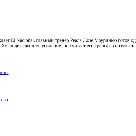
дает El Nacional, главный тренер Реала Жозе Моуринью готов о
 Холанде серьезное усиление, но считает его трансфер возможны
аины
тера