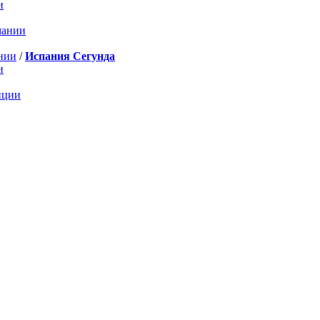
и
мании
нии
/
Испания Сегунда
и
нции