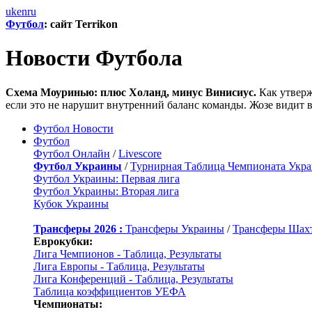
uk
en
ru
Футбол
: сайт Terrikon
Новости Футбола
Схема Моуринью: плюс Холанд, минус Винисиус.
Как утверж
если это не нарушит внутренний баланс команды. Жозе видит в
Футбол Новости
Футбол
Футбол Онлайн
/
Livescore
Футбол Украины
/
Турнирная Таблица Чемпионата Укр
Футбол Украины: Первая лига
Футбол Украины: Вторая лига
Кубок Украины
Трансферы 2026 :
Трансферы Украины
/
Трансферы Шах
Еврокубки:
Лига Чемпионов - Таблица, Результаты
Лига Европы - Таблица, Результаты
Лига Конференций - Таблица, Результаты
Таблица коэффициентов УЕФА
Чемпионаты: