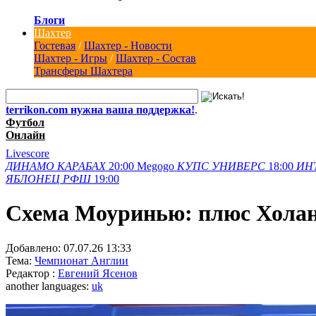
Блоги
Шахтер
Гостевая
/
Шахтер - Новости
Шахтер - Игры
/
Шахтер - Состав
Трансферы Шахтера
terrikon.com нужна ваша поддержка!
.
Футбол
Онлайн
Livescore
ДИНАМО
КАРАБАХ
20:00
Megogo
КУПС
УНИВЕРС
18:00
ИН
ЯБЛОНЕЦ
РФШ
19:00
Схема Моуринью: плюс Холан
Добавлено:
07.07.26 13:33
Тема:
Чемпионат Англии
Редактор :
Евгений Ясенов
another languages:
uk