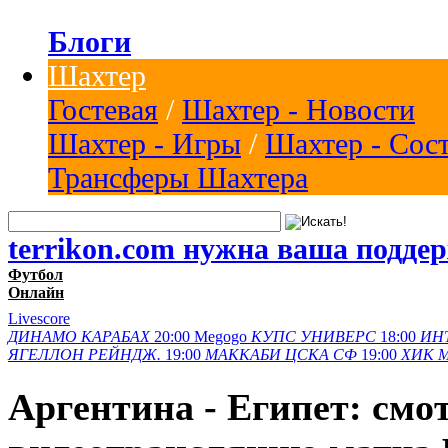
Блоги
Шахтер
Гостевая
/
Шахтер - Новости
Шахтер - Игры
/
Шахтер - Сос
Трансферы Шахтера
terrikon.com нужна ваша подде
Футбол
Онлайн
Livescore
ДИНАМО
КАРАБАХ
20:00
Megogo
КУПС
УНИВЕРС
18:00
ИН
ЯГЕЛЛОН
РЕЙНДЖ.
19:00
МАККАБИ
ЦСКА СФ
19:00
ХИК
Аргентина - Египет: смо