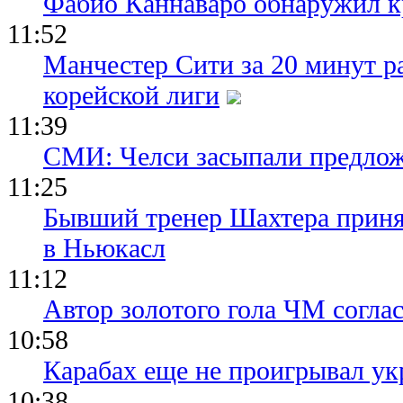
Фабио Каннаваро обнаружил к
11:52
Манчестер Сити за 20 минут ра
корейской лиги
11:39
СМИ: Челси засыпали предло
11:25
Бывший тренер Шахтера приня
в Ньюкасл
11:12
Автор золотого гола ЧМ согла
10:58
Карабах еще не проигрывал ук
10:38