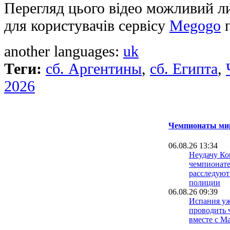
Перегляд цього відео можливий л
для користувачів сервісу
Megogo
п
another languages:
uk
Теги:
сб. Аргентины
,
сб. Египта
,
2026
Чемпионаты мир
06.08.26 13:34
Неудачу Ко
чемпионате
расследуют
полиции
06.08.26 09:39
Испания уж
проводить 
вместе с М