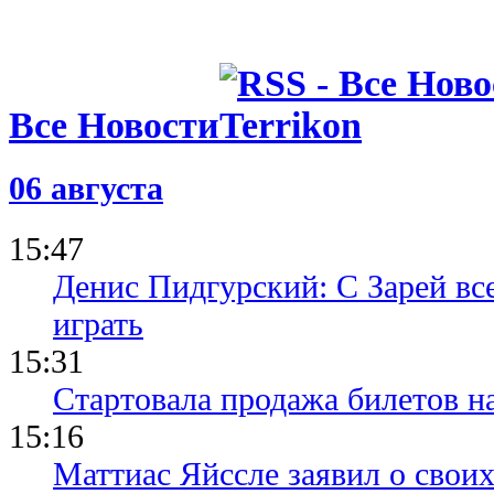
05.08.26 23:40
ФИФА пошла
о финале Ч
Марокко о
05.08.26 21:35
Все Новости
Все средст
Инфантино
Марокко фи
обмен на п
06 августа
03.08.26 16:57
Официальн
15:47
продлил ко
хозяевами 
Денис Пидгурский: С Зарей вс
играть
15:31
Стартовала продажа билетов н
15:16
Маттиас Яйссле заявил о свои