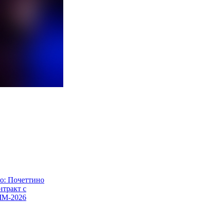
о: Почеттино
нтракт с
ЧМ-2026