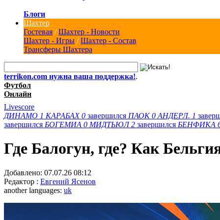
Блоги
Шахтер
Гостевая
/
Шахтер - Новости
Шахтер - Игры
/
Шахтер - Состав
Трансферы Шахтера
terrikon.com нужна ваша поддержка!
.
Футбол
Онлайн
Livescore
ДИНАМО
1
КАРАБАХ
0
завершился
ПАОК
0
АНДЕРЛ.
1
завер
завершился
БОГЕМИА
0
МИДТЬЮЛ
2
завершился
БЕНФИКА
Где Балогун, где? Как Бельг
Добавлено:
07.07.26 08:12
Редактор :
Евгений Ясенов
another languages:
uk