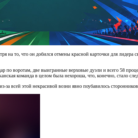
ря на то, что он добился отмены красной карточки для лидера 
р по воротам, две выигранные верховые дуэли и всего 58 процен
канская команда в целом была нехороша, что, конечно, стало с
из-за всей этой некрасивой возни явно поубавилось стороннико