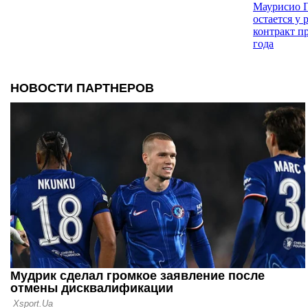
Маурисио 
остается у
контракт п
года
14.07.26 22:59
Фоларин Ба
скандально
удаления н
13.07.26 01:50
Британски
карточка Б
без голосо
ФИФА
07.07.26 21:07
Игроки сбо
матче прот
проявили н