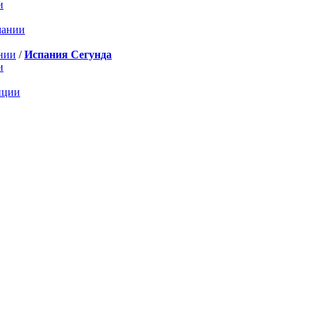
и
мании
нии
/
Испания Сегунда
и
нции