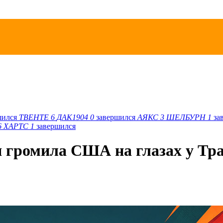
шился
ТВЕНТЕ
6
ДАК1904
0
завершился
АЯКС
3
ШЕЛБУРН
1
за
6
ХАРТС
1
завершился
ия громила США на глазах у Тр