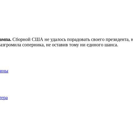
ампа.
Сборной США не удалось порадовать своего президента, не
азгромила соперника, не оставив тому ни единого шанса.
аины
тера