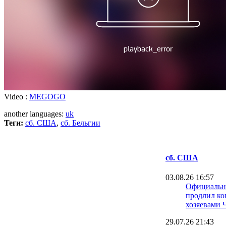
Video :
MEGOGO
another languages:
uk
Теги:
сб. США
,
сб. Бельгии
сб. США
03.08.26 16:57
Официальн
продлил ко
хозяевами 
29.07.26 21:43