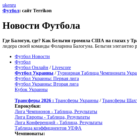
uk
en
ru
Футбол
: сайт Terrikon
Новости Футбола
Где Балогун, где? Как Бельгия громила США на глазах у Тр
лидера своей команды Фоларина Балогуна. Бельгия элегантно р
Футбол Новости
Футбол
Футбол Онлайн
/
Livescore
Футбол Украины
/
Турнирная Таблица Чемпионата Укр
Футбол Украины: Первая лига
Футбол Украины: Вторая лига
Кубок Украины
Трансферы 2026 :
Трансферы Украины
/
Трансферы Шах
Еврокубки:
Лига Чемпионов - Таблица, Результаты
Лига Европы - Таблица, Результаты
Лига Конференций - Таблица, Результаты
Таблица коэффициентов УЕФА
Чемпионаты: