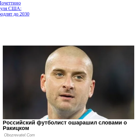
Почеттино
 руля США:
родлят до 2030
логун о
й отмене своего
а ЧМ-2026
е СМИ: Красная
алогуна отменена
вания комитета
рной Бельгии о
ив США: к нам
еуважение