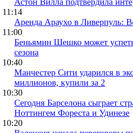
Астон Вилла подтвердила инте
11:14
Аренда Араухо в Ливерпуль: 
11:00
Беньямин Шешко может успеть
сезона
10:40
Манчестер Сити ударился в эк
миллионов, купили за 2
10:30
Сегодня Барселона сыграет ст
Ноттингем Фореста и Удинезе
10:20
Валенсия начала переговоры п