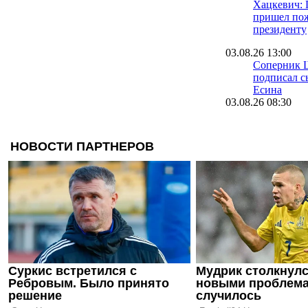
Хацкевич: 
пришел пож
президенту
03.08.26 13:00
Соперник 
подписал с
Есина
03.08.26 08:30
Велетень о 
На трениро
шести зале
16.07.26 18:11
Сергей Пал
нас в Сове
12.07.26 12:31
Ротань: Ту
слабое мес
последних 