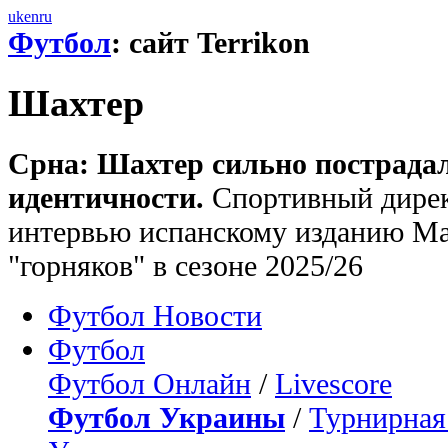
uk
en
ru
Футбол
: сайт Terrikon
Шахтер
Срна: Шахтер сильно пострадал,
идентичности.
Спортивный дирек
интервью испанскому изданию Ma
"горняков" в сезоне 2025/26
Футбол Новости
Футбол
Футбол Онлайн
/
Livescore
Футбол Украины
/
Турнирная