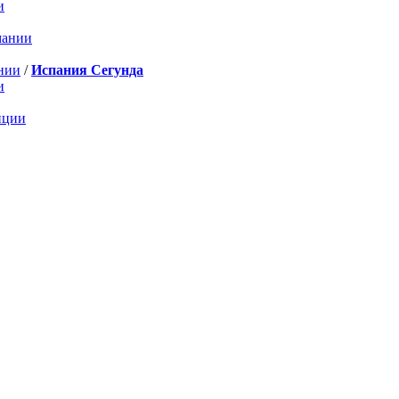
и
мании
нии
/
Испания Сегунда
и
нции