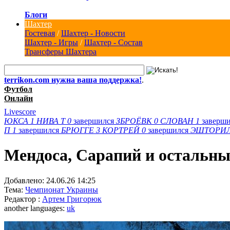
Блоги
Шахтер
Гостевая
/
Шахтер - Новости
Шахтер - Игры
/
Шахтер - Состав
Трансферы Шахтера
terrikon.com нужна ваша поддержка!
.
Футбол
Онлайн
Livescore
ЮКСА
1
НИВА Т
0
завершился
ЗБРОЁВК
0
СЛОВАН
1
заверш
П
1
завершился
БРЮГГЕ
3
КОРТРЕЙ
0
завершился
ЭШТОРИ
Мендоса, Сарапий и остальны
Добавлено:
24.06.26 14:25
Тема:
Чемпионат Украины
Редактор :
Артем Григорюк
another languages:
uk