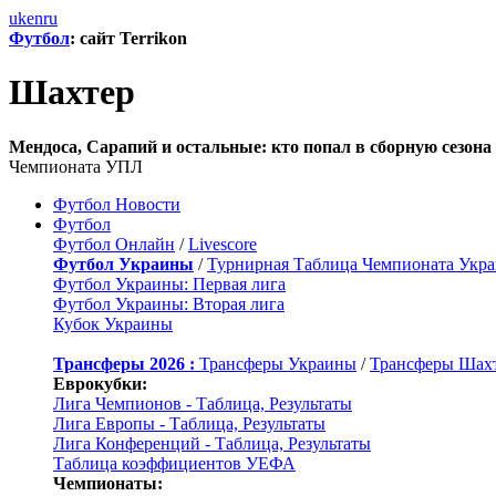
uk
en
ru
Футбол
: сайт Terrikon
Шахтер
Мендоса, Сарапий и остальные: кто попал в сборную сезон
Чемпионата УПЛ
Футбол Новости
Футбол
Футбол Онлайн
/
Livescore
Футбол Украины
/
Турнирная Таблица Чемпионата Укр
Футбол Украины: Первая лига
Футбол Украины: Вторая лига
Кубок Украины
Трансферы 2026 :
Трансферы Украины
/
Трансферы Шах
Еврокубки:
Лига Чемпионов - Таблица, Результаты
Лига Европы - Таблица, Результаты
Лига Конференций - Таблица, Результаты
Таблица коэффициентов УЕФА
Чемпионаты: