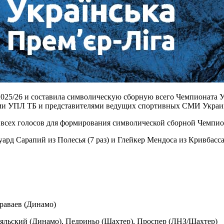
2025/26 и составила символическую сборную всего Чемпионата У
ами УПЛ ТБ и представителями ведущих спортивных СМИ Украи
и всех голосов для формирования символической сборной Чемпи
д Сарапий из Полесья (7 раз) и Глейкер Мендоса из Кривбасса 
раваев (Динамо)
уяльский (Динамо), Педриньо (Шахтер), Проспер (ЛНЗ/Шахтер)