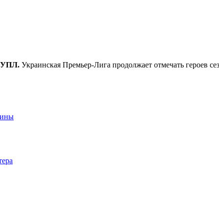
а УПЛ.
Украинская Премьер-Лига продолжает отмечать героев сез
аины
тера