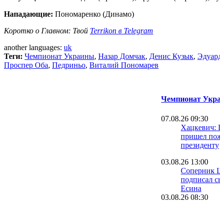
Нападающие:
Пономаренко (Динамо)
Коротко о Главном: Твой
Terrikon в Telegram
another languages:
uk
Теги:
Чемпионат Украины
,
Назар Домчак
,
Денис Кузык
,
Эдуар
Проспер Оба
,
Педриньо
,
Виталий Пономарев
Чемпионат Укра
07.08.26 09:30
Хацкевич: 
пришел пож
президенту
03.08.26 13:00
Соперник 
подписал с
Есина
03.08.26 08:30
Велетень о 
На трениро