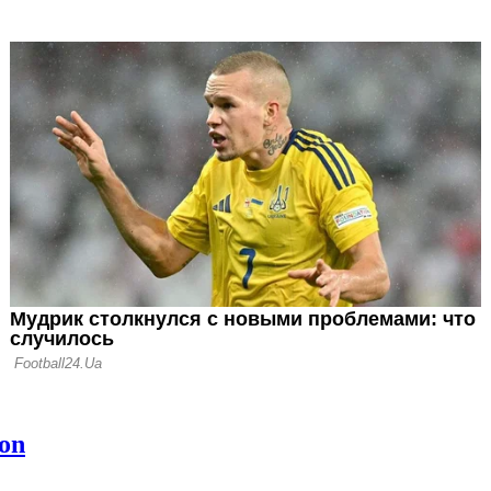
тал
кин: Не тяните
тский Союз
ран поправил
то Шахтера
лет