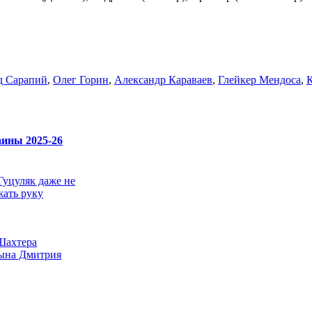
д Сарапий
,
Олег Горин
,
Александр Караваев
,
Глейкер Мендоса
,
ины 2025-26
Гуцуляк даже не
ать руку
Шахтера
ына Дмитрия
своем чудо-голе:
вке один из