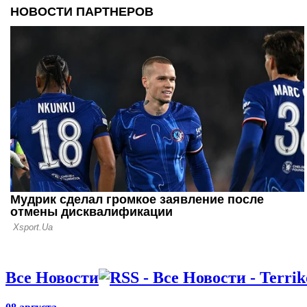
шести зале
16.07.26 18:11
Сергей Пал
нас в Сове
12.07.26 12:31
Ротань: Ту
слабое мес
последних 
Все Новости