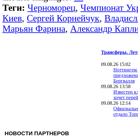
Теги:
Черноморец
,
Чемпионат Ук
Киев
,
Сергей Корнейчук
,
Владисл
Марьян Фарина
,
Александр Капл
Трансферы. Лет
09.08.26 15:02
Ноттингем 
предложени
Бергвалля
09.08.26 13:58
Известен к
хочет пере
09.08.26 12:14
Официальн
отдало Торр
09.08.26 08:42
Русенборг 
воспитанн