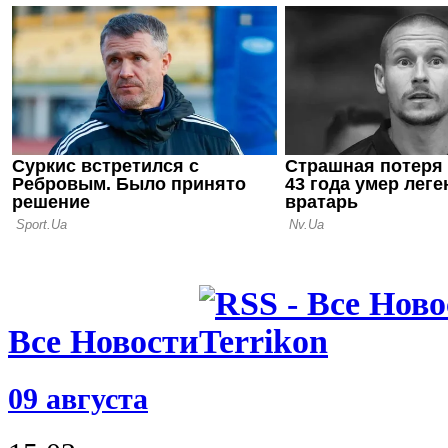
08.08.26 23:59
Диего Симе
Альвареса:
предложен
даже в 200
Все Новости
09 августа