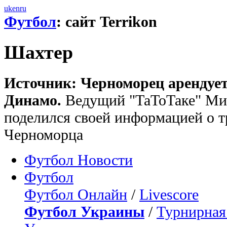
uk
en
ru
Футбол
: сайт Terrikon
Шахтер
Источник: Черноморец арендует
Динамо.
Ведущий "ТаТоТаке" Ми
поделился своей информацией о 
Черноморца
Футбол Новости
Футбол
Футбол Онлайн
/
Livescore
Футбол Украины
/
Турнирная