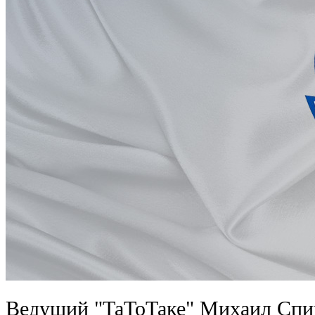
Ведущий "ТаТоТаке" Михаил Спив