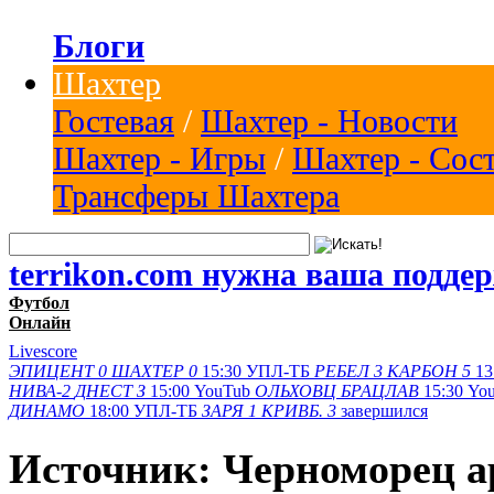
Блоги
Шахтер
Гостевая
/
Шахтер - Новости
Шахтер - Игры
/
Шахтер - Сос
Трансферы Шахтера
terrikon.com нужна ваша подде
Футбол
Онлайн
Livescore
ЭПИЦЕНТ
0
ШАХТЕР
0
15:30
УПЛ-ТБ
РЕБЕЛ
3
КАРБОН
5
13
НИВА-2
ДНЕСТ З
15:00
YouTub
ОЛЬХОВЦ
БРАЦЛАВ
15:30
Yo
ДИНАМО
18:00
УПЛ-ТБ
ЗАРЯ
1
КРИВБ.
3
завершился
Источник: Черноморец ар