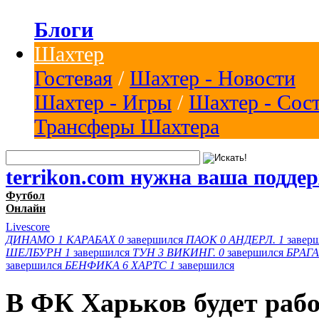
Блоги
Шахтер
Гостевая
/
Шахтер - Новости
Шахтер - Игры
/
Шахтер - Сос
Трансферы Шахтера
terrikon.com нужна ваша подде
Футбол
Онлайн
Livescore
ДИНАМО
1
КАРАБАХ
0
завершился
ПАОК
0
АНДЕРЛ.
1
завер
ШЕЛБУРН
1
завершился
ТУН
3
ВИКИНГ.
0
завершился
БРАГА
завершился
БЕНФИКА
6
ХАРТС
1
завершился
В ФК Харьков будет рабо