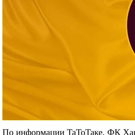
По информации ТаТоТаке, ФК Хар