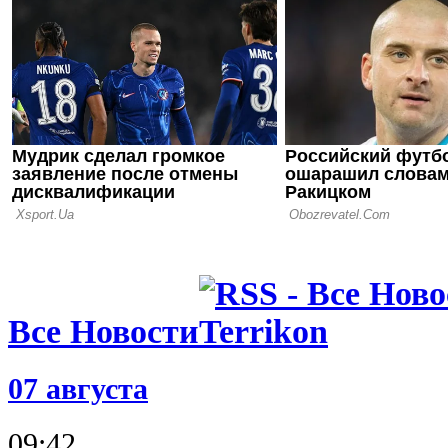
16.07.26 18:11
Сергей Пал
нас в Сове
12.07.26 12:31
Ротань: Ту
слабое мес
последних 
Все Новости
07 августа
09:42