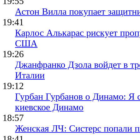
19:55
Астон Вилла покупает защитн
19:41
Карлос Алькарас рискует про
США
19:26
Джанфранко Дзола войдет в тр
Италии
19:12
Гурбан Гурбанов о Динамо: Я с
киевское Динамо
18:57
Женская ЛЧ: Систерс попали п
18:41