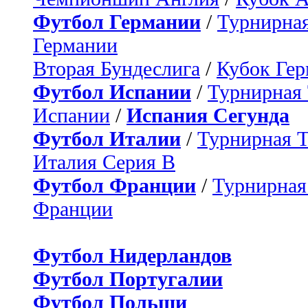
Футбол Германии
/
Турнирная
Германии
Вторая Бундеслига
/
Кубок Ге
Футбол Испании
/
Турнирная
Испании
/
Испания Сегунда
Футбол Италии
/
Турнирная 
Италия Серия B
Футбол Франции
/
Турнирная
Франции
Футбол Нидерландов
Футбол Португалии
Футбол Польши