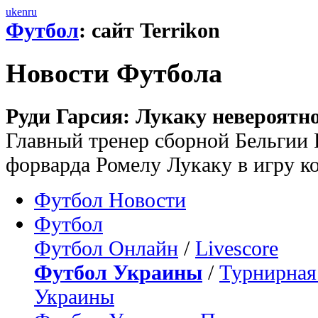
uk
en
ru
Футбол
: сайт Terrikon
Новости Футбола
Руди Гарсия: Лукаку невероятн
Главный тренер сборной Бельгии 
форварда Ромелу Лукаку в игру к
Футбол Новости
Футбол
Футбол Онлайн
/
Livescore
Футбол Украины
/
Турнирная
Украины