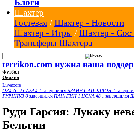
Блоги
Шахтер
Гостевая
/
Шахтер - Новости
Шахтер - Игры
/
Шахтер - Сос
Трансферы Шахтера
terrikon.com нужна ваша подде
Футбол
Онлайн
Livescore
ОРХУС
2
САБАХ
1
завершился
БРАНН
0
АПОЛЛОН
1
заверши
ГУРНИКЗ
0
завершился
ПАНАТИН
1
ЦСКА 48
1
завершился
Д
Руди Гарсия: Лукаку нев
Бельгии