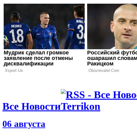
03.08.26 14:00
Инфантино
зарабатыва
миллионов 
03.08.26 12:30
УЕФА угр
судебным и
Инфантино
Все Новости
06 августа