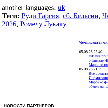
another languages:
uk
Теги:
Руди Гарсия
,
сб. Бельгии
,
Ч
2026
,
Ромелу Лукаку
Чемпионаты мир
05.08.26 23:40
ФИФА пошла
о финале Ч
Марокко о
05.08.26 21:35
Все средст
Инфантино
Марокко фи
обмен на п
03.08.26 16:57
Официальн
продлил ко
хозяевами 