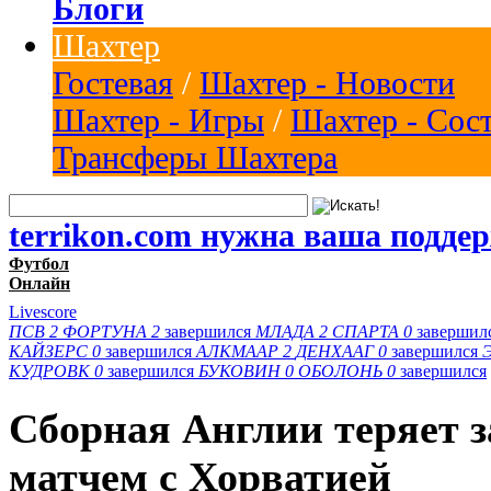
Блоги
Шахтер
Гостевая
/
Шахтер - Новости
Шахтер - Игры
/
Шахтер - Сос
Трансферы Шахтера
terrikon.com нужна ваша подде
Футбол
Онлайн
Livescore
ПСВ
2
ФОРТУНА
2
завершился
МЛАДА
2
СПАРТА
0
завершил
КАЙЗЕРС
0
завершился
АЛКМААР
2
ДЕНХААГ
0
завершился
КУДРОВК
0
завершился
БУКОВИН
0
ОБОЛОНЬ
0
завершился
Сборная Англии теряет 
матчем с Хорватией