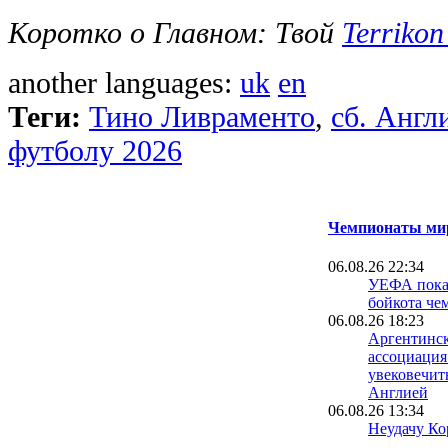
Коротко о Главном: Твой
Terrikon
another languages:
uk
en
Теги:
Тино Ливраменто
,
сб. Англ
футболу 2026
Чемпионаты мир
06.08.26 22:34
УЕФА пока 
бойкота че
06.08.26 18:23
Аргентинск
ассоциация
увековечит
Англией
06.08.26 13:34
Неудачу Ко
чемпионате