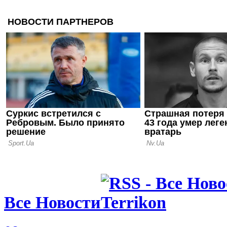
расследуют
полиции
06.08.26 09:39
Испания уж
проводить 
вместе с М
05.08.26 23:40
ФИФА пошла
о финале Ч
Марокко о
Все Новости