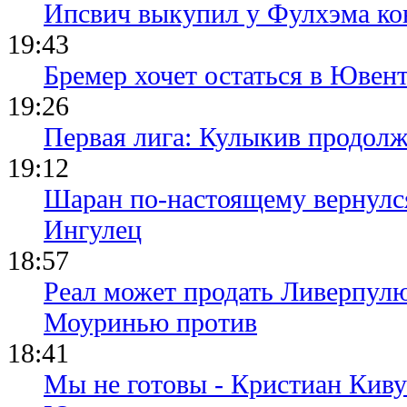
Ипсвич выкупил у Фулхэма ко
19:43
Бремер хочет остаться в Ювент
19:26
Первая лига: Кулыкив продолж
19:12
Шаран по-настоящему вернулс
Ингулец
18:57
Реал может продать Ливерпул
Моуринью против
18:41
Мы не готовы - Кристиан Киву