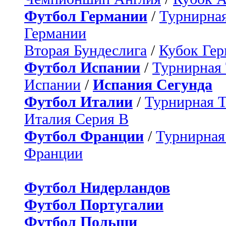
Футбол Германии
/
Турнирная
Германии
Вторая Бундеслига
/
Кубок Ге
Футбол Испании
/
Турнирная
Испании
/
Испания Сегунда
Футбол Италии
/
Турнирная 
Италия Серия B
Футбол Франции
/
Турнирная
Франции
Футбол Нидерландов
Футбол Португалии
Футбол Польши