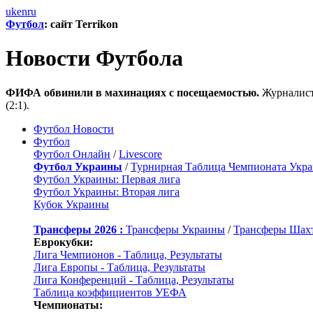
uk
en
ru
Футбол
: сайт Terrikon
Новости Футбола
ФИФА обвинили в махинациях с посещаемостью.
Журналист
(2:1).
Футбол Новости
Футбол
Футбол Онлайн
/
Livescore
Футбол Украины
/
Турнирная Таблица Чемпионата Укр
Футбол Украины: Первая лига
Футбол Украины: Вторая лига
Кубок Украины
Трансферы 2026 :
Трансферы Украины
/
Трансферы Шах
Еврокубки:
Лига Чемпионов - Таблица, Результаты
Лига Европы - Таблица, Результаты
Лига Конференций - Таблица, Результаты
Таблица коэффициентов УЕФА
Чемпионаты: