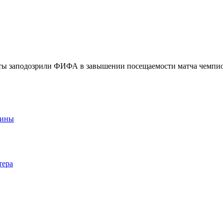
ы заподозрили ФИФА в завышении посещаемости матча чемпио
аины
тера