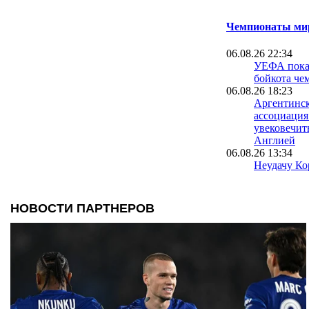
Чемпионаты мир
06.08.26 22:34
УЕФА пока 
бойкота че
06.08.26 18:23
Аргентинск
ассоциация
увековечит
Англией
06.08.26 13:34
Неудачу Ко
чемпионате
расследуют
полиции
06.08.26 09:39
Испания уж
проводить 
вместе с М
05.08.26 23:40
ФИФА пошла
о финале Ч