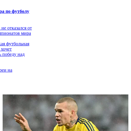
а по футболу
не отказался от
мпионатов мира
ая футбольная
 хочет
ь победу над
реи на
 мира
 с помощью
е не хочет
чемпионат мира
арокко
 в отказ: слухи
М-2030 в