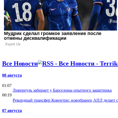
Марокко о
Все Новости
08 августа
01:07
Ливерпуль забирает у Барселоны опытного защитника
00:19
Рекордный трансфер Ковентри: новобранец АПЛ делает 
07 августа