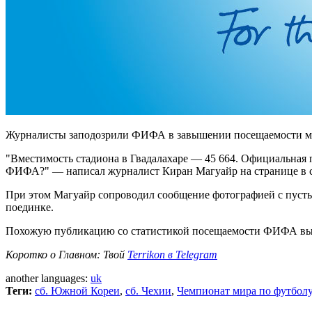
Журналисты заподозрили ФИФА в завышении посещаемости мат
"Вместимость стадиона в Гвадалахаре — 45 664. Официальная 
ФИФА?" — написал журналист Киран Магуайр на странице в с
При этом Магуайр сопроводил сообщение фотографией с пустым
поединке.
Похожую публикацию со статистикой посещаемости ФИФА выл
Коротко о Главном: Твой
Terrikon в Telegram
another languages:
uk
Теги:
сб. Южной Кореи
,
сб. Чехии
,
Чемпионат мира по футболу