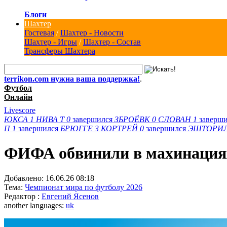
Блоги
Шахтер
Гостевая
/
Шахтер - Новости
Шахтер - Игры
/
Шахтер - Состав
Трансферы Шахтера
terrikon.com нужна ваша поддержка!
.
Футбол
Онлайн
Livescore
ЮКСА
1
НИВА Т
0
завершился
ЗБРОЁВК
0
СЛОВАН
1
заверш
П
1
завершился
БРЮГГЕ
3
КОРТРЕЙ
0
завершился
ЭШТОРИ
ФИФА обвинили в махинация
Добавлено:
16.06.26 08:18
Тема:
Чемпионат мира по футболу 2026
Редактор :
Евгений Ясенов
another languages:
uk