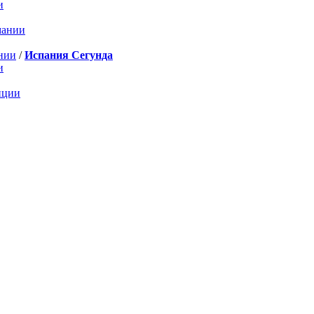
и
мании
нии
/
Испания Сегунда
и
нции