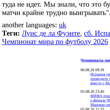
туда не идет. Мы знали, что это б
матчи крайне трудно выигрывать"
another languages:
uk
Теги:
Луис де ла Фуэнте
,
сб. Исп
Чемпионат мира по футболу 2026
Чемпионаты мир
06.08.26 09:39
Испания уж
проводить 
вместе с М
05.08.26 23:40
ФИФА пошла
о финале Ч
Марокко о
05.08.26 21:35