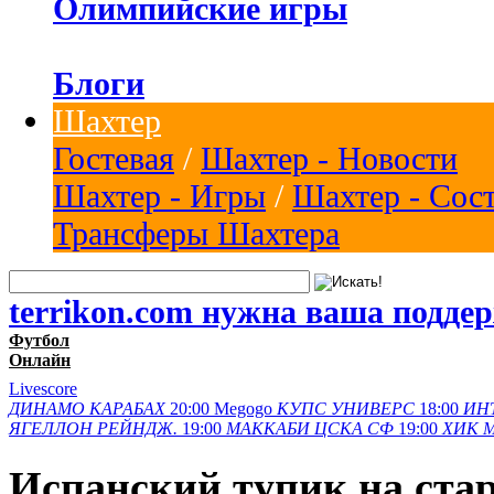
Олимпийские игры
Блоги
Шахтер
Гостевая
/
Шахтер - Новости
Шахтер - Игры
/
Шахтер - Сос
Трансферы Шахтера
terrikon.com нужна ваша подде
Футбол
Онлайн
Livescore
ДИНАМО
КАРАБАХ
20:00
Megogo
КУПС
УНИВЕРС
18:00
ИН
ЯГЕЛЛОН
РЕЙНДЖ.
19:00
МАККАБИ
ЦСКА СФ
19:00
ХИК
Испанский тупик на стар