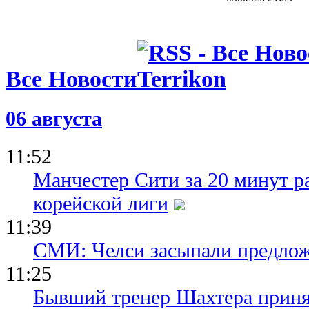
Все средст
Инфантино
Марокко фи
обмен на п
03.08.26 16:57
Все Новости
Официальн
продлил ко
хозяевами 
06 августа
03.08.26 14:00
Инфантино
зарабатыва
11:52
миллионов 
Манчестер Сити за 20 минут ра
корейской лиги
11:39
СМИ: Челси засыпали предло
11:25
Бывший тренер Шахтера приня