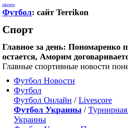
uk
en
ru
Футбол
: сайт Terrikon
Спорт
Главное за день: Пономаренко 
остается, Аморим договариваетс
Главные спортивные новости поне
Футбол Новости
Футбол
Футбол Онлайн
/
Livescore
Футбол Украины
/
Турнирная
Украины