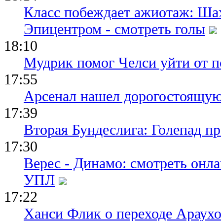
Класс побеждает ажиотаж: Шах
Эпицентром - смотреть голы
18:10
Мудрик помог Челси уйти от п
17:55
Арсенал нашел дорогостоящу
17:39
Вторая Бундеслига: Голепад п
17:30
Верес - Динамо: смотреть онл
УПЛ
17:22
Ханси Флик о переходе Араухо