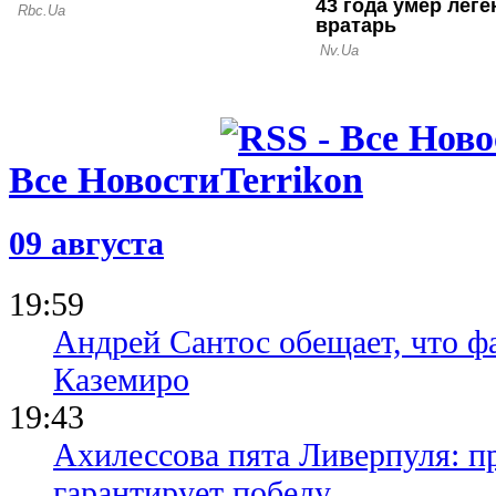
04.08.26 08:00
Главное за 
Буковина, 
перспектив
другие нов
Все Новости
09 августа
19:59
Андрей Сантос обещает, что ф
Каземиро
19:43
Ахилессова пята Ливерпуля: п
гарантирует победу