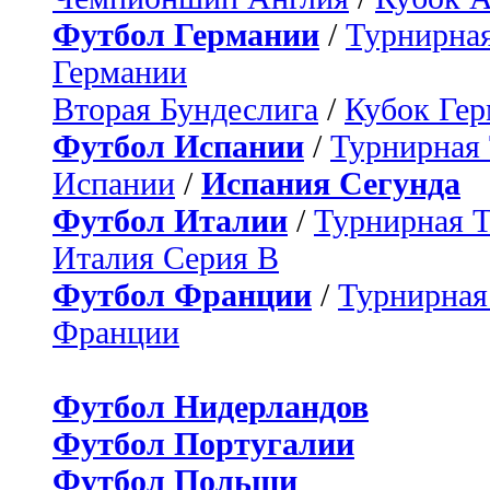
Футбол Германии
/
Турнирная
Германии
Вторая Бундеслига
/
Кубок Ге
Футбол Испании
/
Турнирная
Испании
/
Испания Сегунда
Футбол Италии
/
Турнирная 
Италия Серия B
Футбол Франции
/
Турнирная
Франции
Футбол Нидерландов
Футбол Португалии
Футбол Польши