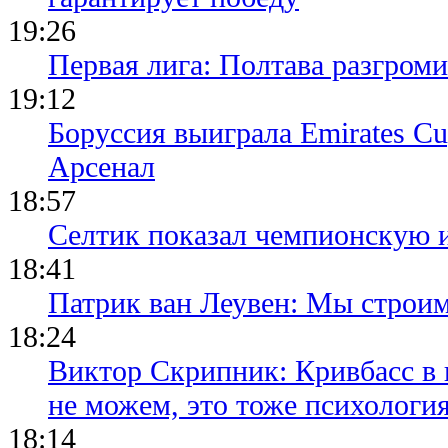
19:26
Первая лига: Полтава разгро
19:12
Боруссия выиграла Emirates Cu
Арсенал
18:57
Селтик показал чемпионскую 
18:41
Патрик ван Леувен: Мы строи
18:24
Виктор Скрипник: Кривбасс в 
не можем, это тоже психологи
18:14