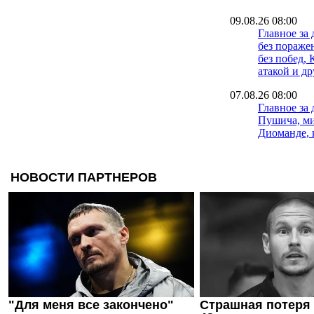
09.08.26 08:00
Главное за 
без пораже
без побед, 
атакой и д
07.08.26 08:00
Главное за 
Пушича, м
Диоманде, 
и другие н
06.08.26 08:00
Главное за
возвращает
просит, Са
другие нов
05.08.26 08:00
Главное за 
Лужного, В
Артеты, Са
Трабзонспо
новости