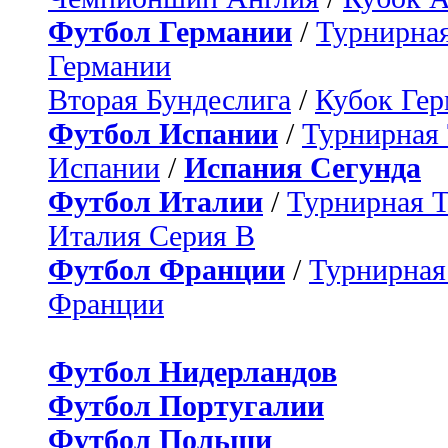
Футбол Германии
/
Турнирная
Германии
Вторая Бундеслига
/
Кубок Ге
Футбол Испании
/
Турнирная
Испании
/
Испания Сегунда
Футбол Италии
/
Турнирная 
Италия Серия B
Футбол Франции
/
Турнирная
Франции
Футбол Нидерландов
Футбол Португалии
Футбол Польши