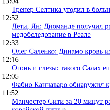
13:04
Тренер Селтика угодил в боль
12:52
Лети, Ян: Диоманде получил р
медобследование в Реале
12:33
Олег Саленко: Динамо кровь и
12:16
Огонь и слезы: такого Салах е
12:05
Фабио Каннаваро обнаружил к
11:52
Манчестер Сити за 20 минут ра
корейской лиги