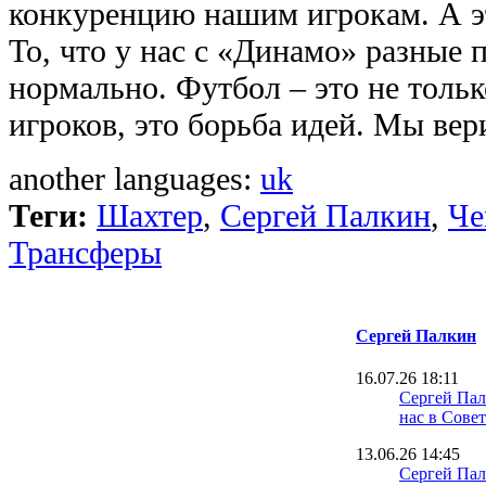
конкуренцию нашим игрокам. А эт
То, что у нас с «Динамо» разные 
нормально. Футбол – это не толь
игроков, это борьба идей. Мы вер
another languages:
uk
Теги:
Шахтер
,
Сергей Палкин
,
Че
Трансферы
Сергей Палкин
16.07.26 18:11
Сергей Пал
нас в Сове
13.06.26 14:45
Сергей Пал