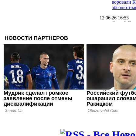
воровали К
абсолютны
12.06.26 16:53
Сергей Пал
свою идею
14.05.26 16:50
Ринат Ахме
встречу с 
Палкиным,
Ардой Тур
13.05.26 16:11
Палкин: Мы
бразильцам
это поним