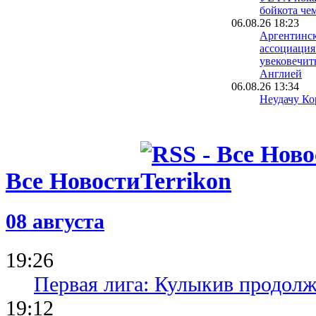
бойкота че
06.08.26 18:23
Аргентинск
ассоциация
увековечит
Англией
06.08.26 13:34
Неудачу Ко
чемпионате
расследуют
полиции
06.08.26 09:39
Испания уж
Все Новости
проводить 
вместе с М
05.08.26 23:40
08 августа
ФИФА пошла
о финале Ч
Марокко о
19:26
Первая лига: Кулыкив продолж
19:12