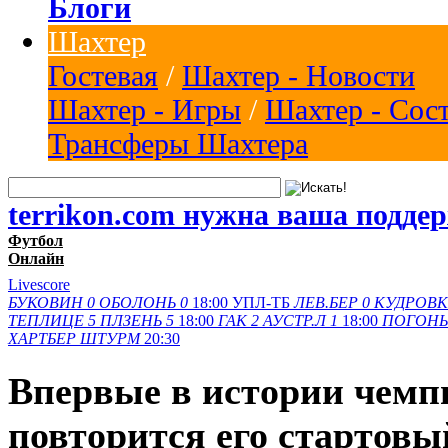
Блоги
Шахтер
Гостевая
/
Шахтер - Новости
Шахтер - Игры
/
Шахтер - Сос
Трансферы Шахтера
terrikon.com нужна ваша подде
Футбол
Онлайн
Livescore
БУКОВИН
0
ОБОЛОНЬ
0
18:00
УПЛ-ТБ
ЛЕВ.БЕР
0
КУДРОВК
ТЕПЛИЦЕ
5
ПЛЗЕНЬ
5
18:00
ГАК
2
АУСТР.Л
1
18:00
ПОГОНЬ
ХАРТБЕР
ШТУРМ
20:30
Впервые в истории чемп
повторится его стартовы