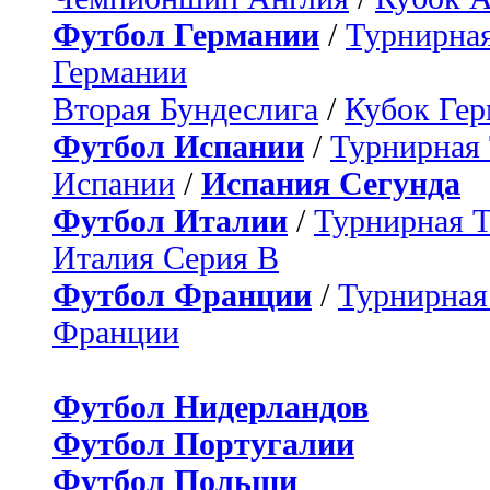
Футбол Германии
/
Турнирная
Германии
Вторая Бундеслига
/
Кубок Ге
Футбол Испании
/
Турнирная
Испании
/
Испания Сегунда
Футбол Италии
/
Турнирная 
Италия Серия B
Футбол Франции
/
Турнирная
Франции
Футбол Нидерландов
Футбол Португалии
Футбол Польши