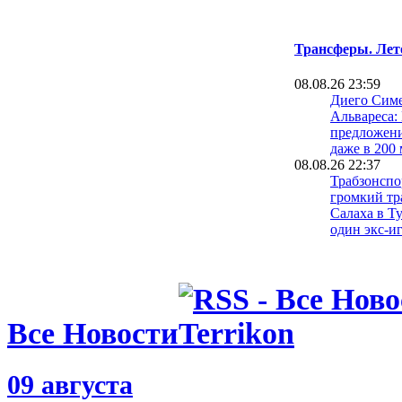
Трансферы. Лет
08.08.26 23:59
Диего Симе
Альвареса:
предложен
даже в 200
08.08.26 22:37
Трабзонспо
громкий тр
Салаха в Т
один экс-и
08.08.26 22:11
Тьяго Питар
Реале по л
требовани
08.08.26 21:51
Все Новости
Барселона 
в борьбе за
Альвареса 
больше ден
09 августа
08.08.26 21:42