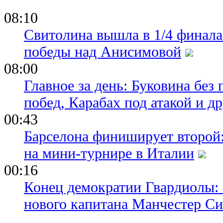
Бывший ка
продолжит 
08:10
испанский 
Свитолина вышла в 1/4 финала
перешел в 
победы над Анисимовой
08:00
Главное за день: Буковина без
побед, Карабах под атакой и д
00:43
Барселона финиширует второй:
на мини-турнире в Италии
00:16
Конец демократии Гвардиолы:
нового капитана Манчестер С