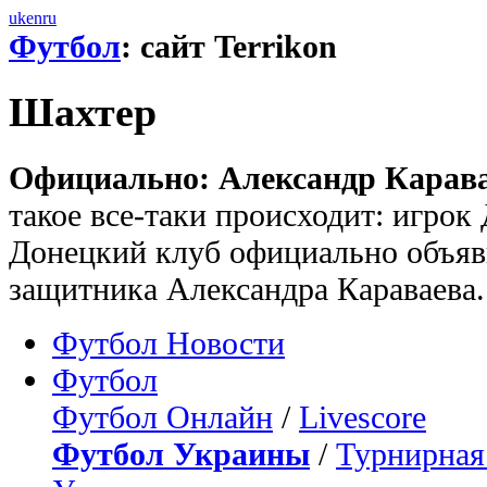
uk
en
ru
Футбол
: сайт Terrikon
Шахтер
Официально: Александр Карава
такое все-таки происходит: игрок
Донецкий клуб официально объяви
защитника Александра Караваева.
Футбол Новости
Футбол
Футбол Онлайн
/
Livescore
Футбол Украины
/
Турнирная