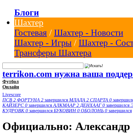
Блоги
Шахтер
Гостевая
/
Шахтер - Новости
Шахтер - Игры
/
Шахтер - Сос
Трансферы Шахтера
terrikon.com нужна ваша подде
Футбол
Онлайн
Livescore
ПСВ
2
ФОРТУНА
2
завершился
МЛАДА
2
СПАРТА
0
завершил
КАЙЗЕРС
0
завершился
АЛКМААР
2
ДЕНХААГ
0
завершился
КУДРОВК
0
завершился
БУКОВИН
0
ОБОЛОНЬ
0
завершился
Официально: Александр 