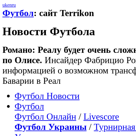
uk
en
ru
Футбол
: сайт Terrikon
Новости Футбола
Романо: Реалу будет очень слож
по Олисе.
Инсайдер Фабрицио Ром
информацией о возможном трансф
Баварии в Реал
Футбол Новости
Футбол
Футбол Онлайн
/
Livescore
Футбол Украины
/
Турнирная