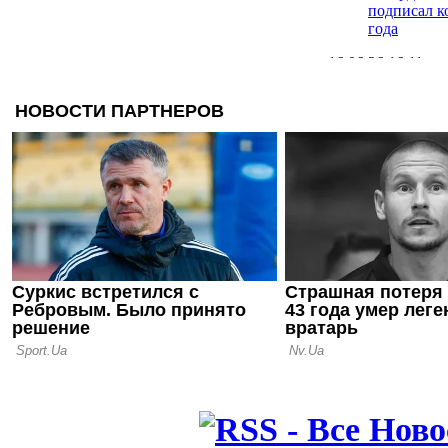
подписал к
года
16.06.26 16:11
Романо: Бе
перешел в 
09.06.26 14:58
Романо: Реа
сложно дог
Баварией п
18.05.26 12:08
Стало извес
подпишет к
Моуринью