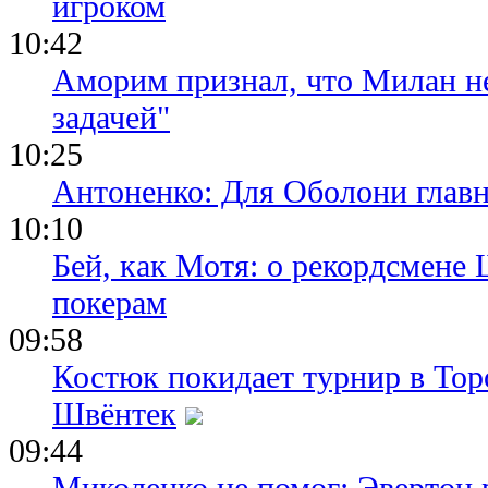
игроком
10:42
Аморим признал, что Милан не
задачей"
10:25
Антоненко: Для Оболони глав
10:10
Бей, как Мотя: о рекордсмене 
покерам
09:58
Костюк покидает турнир в Тор
Швёнтек
09:44
Миколенко не помог: Эвертон