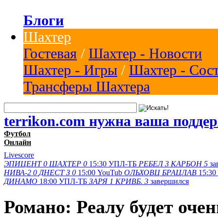
Блоги
Шахтер
Гостевая
/
Шахтер - Новости
Шахтер - Игры
/
Шахтер - Сос
Трансферы Шахтера
terrikon.com нужна ваша подде
Футбол
Онлайн
Livescore
ЭПИЦЕНТ
0
ШАХТЕР
0
15:30
УПЛ-ТБ
РЕБЕЛ
3
КАРБОН
5
за
НИВА-2
0
ДНЕСТ З
0
15:00
YouTub
ОЛЬХОВЦ
БРАЦЛАВ
15:30
ДИНАМО
18:00
УПЛ-ТБ
ЗАРЯ
1
КРИВБ.
3
завершился
Романо: Реалу будет оче