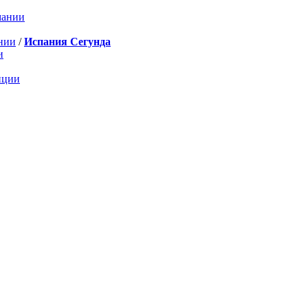
мании
нии
/
Испания Сегунда
и
нции