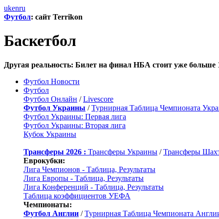
uk
en
ru
Футбол
: сайт Terrikon
Баскетбол
Другая реальность: Билет на финал НБА стоит уже больше 
Футбол Новости
Футбол
Футбол Онлайн
/
Livescore
Футбол Украины
/
Турнирная Таблица Чемпионата Укр
Футбол Украины: Первая лига
Футбол Украины: Вторая лига
Кубок Украины
Трансферы 2026 :
Трансферы Украины
/
Трансферы Шах
Еврокубки:
Лига Чемпионов - Таблица, Результаты
Лига Европы - Таблица, Результаты
Лига Конференций - Таблица, Результаты
Таблица коэффициентов УЕФА
Чемпионаты:
Футбол Англии
/
Турнирная Таблица Чемпионата Англи