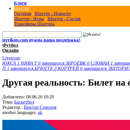
Блоги
Шахтер
Гостевая
/
Шахтер - Новости
Шахтер - Игры
/
Шахтер - Состав
Трансферы Шахтера
terrikon.com нужна ваша поддержка!
.
Футбол
Онлайн
Livescore
ЮКСА
1
НИВА Т
0
завершился
ЗБРОЁВК
0
СЛОВАН
1
заверш
П
1
завершился
БРЮГГЕ
3
КОРТРЕЙ
0
завершился
ЭШТОРИ
Другая реальность: Билет на
Добавлено:
08.06.26 10:20
Тема:
Баскетбол
Редактор :
Виктор Соколов
another languages:
uk