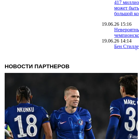
417 милли
может быть
большой ко
19.06.26 15:16
Невероятн
чемпионско
19.06.26 14:14
Бен Стилле
про Нью-Й
17.06.26 16:16
Финал НБА
Сан-Антони
этого тыся
15.06.26 20:00
НБА: Чикаг
получили н