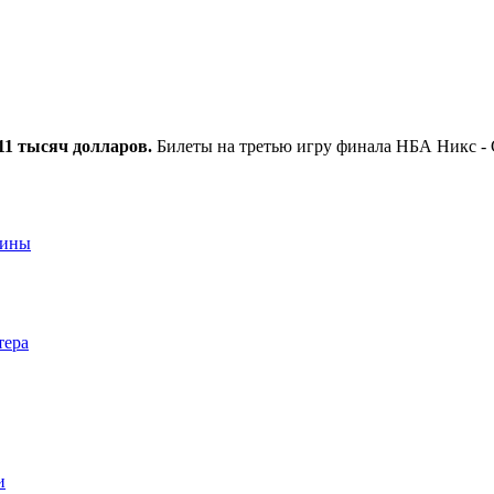
11 тысяч долларов.
Билеты на третью игру финала НБА Никс - 
аины
тера
и