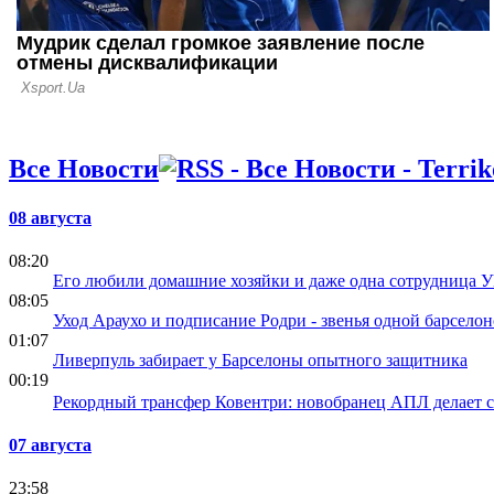
Все Новости
08 августа
08:20
Его любили домашние хозяйки и даже одна сотрудница У
08:05
Уход Араухо и подписание Родри - звенья одной барсело
01:07
Ливерпуль забирает у Барселоны опытного защитника
00:19
Рекордный трансфер Ковентри: новобранец АПЛ делает 
07 августа
23:58