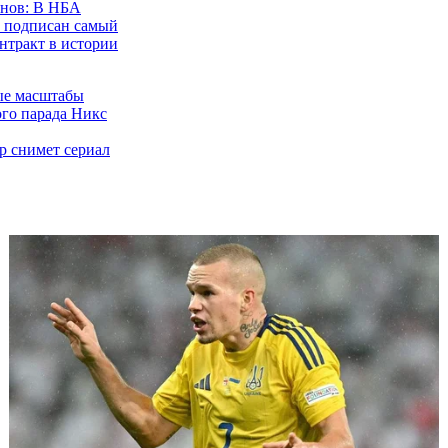
онов: В НБА
 подписан самый
нтракт в истории
ые масштабы
го парада Никс
р снимет сериал
орк Никс
 Нью-Йорк -
о побил рекорд
челетия
о Буллз
ового тренера