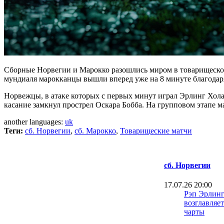
Сборные Норвегии и Марокко разошлись миром в товарищеском
мундиаля марокканцы вышли вперед уже на 8 минуте благодаря 
Норвежцы, в атаке которых с первых минут играл Эрлинг Хола
касание замкнул прострел Оскара Бобба. На групповом этапе м
another languages:
uk
Теги:
сб. Норвегии
,
сб. Марокко
,
Товарищеские матчи
сб. Норвегии
17.07.26 20:00
Рэп Эрлинг
возглавляе
чарты