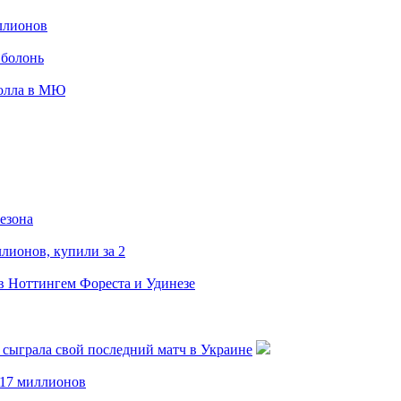
иллионов
Оболонь
Холла в МЮ
езона
лионов, купили за 2
в Ноттингем Фореста и Удинезе
я сыграла свой последний матч в Украине
 17 миллионов