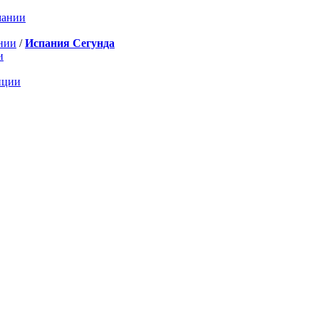
мании
нии
/
Испания Сегунда
и
нции