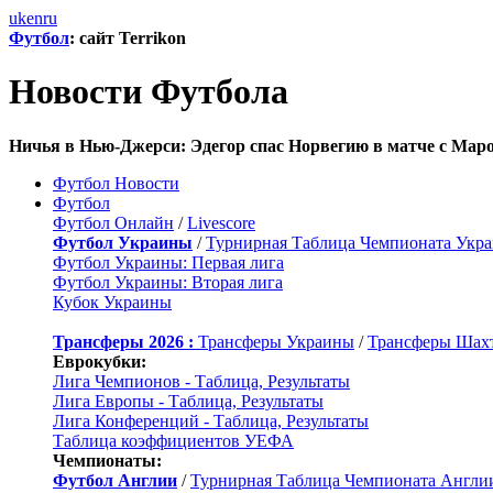
uk
en
ru
Футбол
: сайт Terrikon
Новости Футбола
Ничья в Нью-Джерси: Эдегор спас Норвегию в матче с Маро
Футбол Новости
Футбол
Футбол Онлайн
/
Livescore
Футбол Украины
/
Турнирная Таблица Чемпионата Укр
Футбол Украины: Первая лига
Футбол Украины: Вторая лига
Кубок Украины
Трансферы 2026 :
Трансферы Украины
/
Трансферы Шах
Еврокубки:
Лига Чемпионов - Таблица, Результаты
Лига Европы - Таблица, Результаты
Лига Конференций - Таблица, Результаты
Таблица коэффициентов УЕФА
Чемпионаты:
Футбол Англии
/
Турнирная Таблица Чемпионата Англи