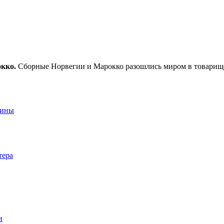
кко.
Сборные Норвегии и Марокко разошлись миром в товарище
аины
тера
и