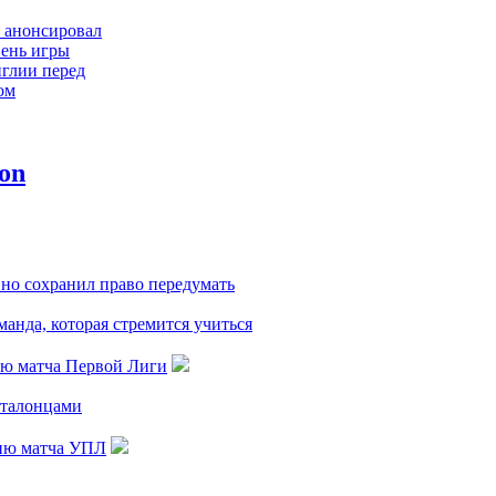
 анонсировал
ень игры
глии перед
ом
ль: Джуд провел
атч, особенно
Роджерс
л защищает
лингема
но сохранил право передумать
переписывает
анда, которая стремится учиться
ию матча Первой Лиги
аталонцами
цию матча УПЛ