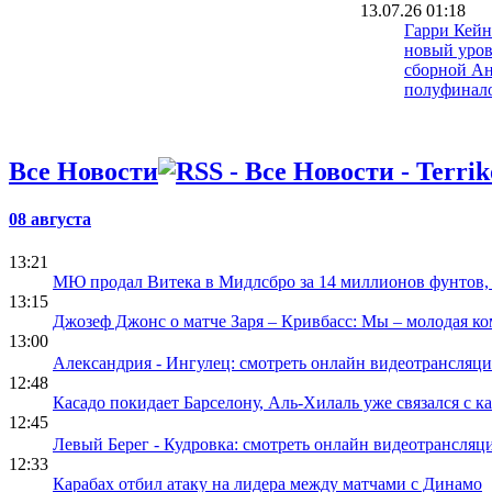
13.07.26 01:18
Гарри Кейн
новый уров
сборной Ан
полуфинал
12.07.26 23:36
Томас Тухе
Все Новости
отличный м
порадовал 
12.07.26 18:42
08 августа
Гари Невил
Джуда Бел
13:21
12.07.26 15:16
МЮ продал Витека в Мидлсбро за 14 миллионов фунтов, 
Беллингем 
13:15
историю
Джозеф Джонс о матче Заря – Кривбасс: Мы – молодая ком
13:00
Александрия - Ингулец: смотреть онлайн видеотрансляц
12:48
Касадо покидает Барселону, Аль-Хилаль уже связался с к
12:45
Левый Берег - Кудровка: смотреть онлайн видеотрансля
12:33
Карабах отбил атаку на лидера между матчами с Динамо