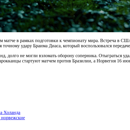
 матче в рамках подготовки к чемпионату мира. Встреча в СШ
точному удару Браима Диаса, который воспользовался передачей
нд, долго не могли взломать оборону соперника. Отыграться уд
арокканцы стартуют матчем против Бразилии, а Норвегия 16 июн
а Холанда
т норвежские