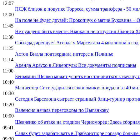
12:07
ПСЖ близок к покупке Торреса, сумма трансфера - 50 м
12:00
На поле не будет друзей: Прокопчук о матче Буковина – 
11:45
Не суждено быть вместе: Ньюкасл не отпустил Льюиса 
11:30
Сосьедад арендует Агерда у Марселя за 4 миллиона в год
11:25
Астон Вилла подтвердила интерес к Палинье
11:14
Аренда Араухо в Ливерпуль: Все документы подписаны
11:00
Беньямин Шешко может успеть восстановиться к началу с
10:40
Манчестер Сити ударился в экономику: продали за 40 мил
10:30
Сегодня Барселона сыграет странный блиц-турнир проти
10:20
Валенсия начала переговоры по Цыганкову
10:00
Шевченко об атаке на стадион Черноморец: Здесь сборна
09:41
Салах будет зарабатывать в Трабзонспоре гораздо больше
09:30