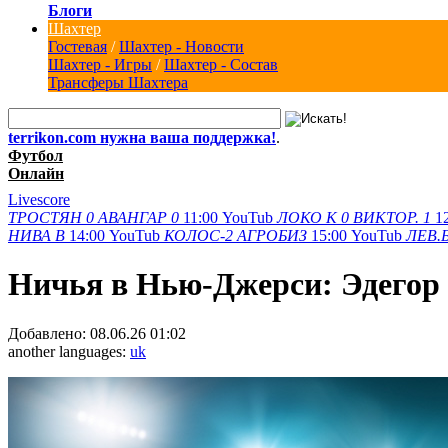
Блоги
Шахтер
Гостевая
/
Шахтер - Новости
Шахтер - Игры
/
Шахтер - Состав
Трансферы Шахтера
terrikon.com нужна ваша поддержка!
.
Футбол
Онлайн
Livescore
ТРОСТЯН
0
АВАНГАР
0
11:00
YouTub
ЛОКО К
0
ВИКТОР.
1
1
НИВА В
14:00
YouTub
КОЛОС-2
АГРОБИЗ
15:00
YouTub
ЛЕВ.
Ничья в Нью-Джерси: Эдегор 
Добавлено:
08.06.26 01:02
another languages:
uk