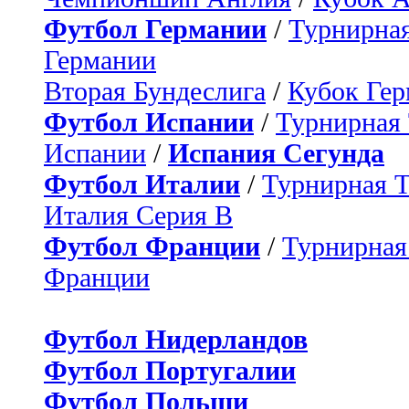
Футбол Германии
/
Турнирная
Германии
Вторая Бундеслига
/
Кубок Ге
Футбол Испании
/
Турнирная
Испании
/
Испания Сегунда
Футбол Италии
/
Турнирная 
Италия Серия B
Футбол Франции
/
Турнирная
Франции
Футбол Нидерландов
Футбол Португалии
Футбол Польши