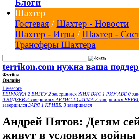
Блоги
Шахтер
Гостевая
/
Шахтер - Новости
Шахтер - Игры
/
Шахтер - Сос
Трансферы Шахтера
terrikon.com нужна ваша подде
Футбол
Онлайн
Livescore
БЕНФИКА
2
ВИЗЕУ
2
завершился
ЖИЛ ВИС
1
РИУ АВЕ
0
за
0
ВИДЗЕВ
2
завершился
АРТИС
1
СИГМА
2
завершился
ВЕРЕ
завершился
ЗАРЯ
1
КРИВБ.
3
завершился
Андрей Пятов: Детям сей
живут в условиях войны