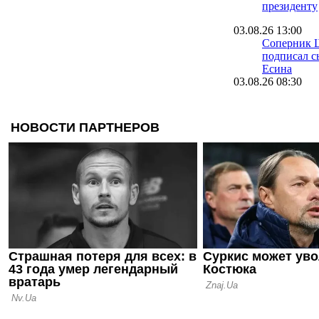
президенту
03.08.26 13:00
Соперник 
подписал с
Есина
03.08.26 08:30
Велетень о 
На трениро
шести зале
16.07.26 18:11
Сергей Пал
нас в Сове
12.07.26 12:31
Ротань: Ту
слабое мес
последних 