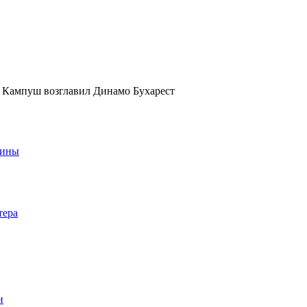
Кампуш возглавил Динамо Бухарест
аины
тера
и