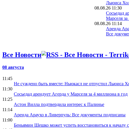
Льюиса Хо
08.08.26 11:30
Сосьедад а
Марселя за
08.08.26 11:14
Аренда Ара
Все докум
08.08.26 10:40
Манчестер 
экономику:
Все Новости
миллионов,
08.08.26 10:20
Валенсия н
08 августа
по Цыганк
11:45
Не суждено быть вместе: Ньюкасл не отпустил Льюиса 
11:30
Сосьедад арендует Агерда у Марселя за 4 миллиона в год
11:25
Астон Вилла подтвердила интерес к Палинье
11:14
Аренда Араухо в Ливерпуль: Все документы подписаны
11:00
Беньямин Шешко может успеть восстановиться к началу с