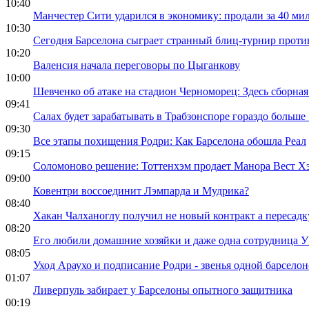
10:40
Манчестер Сити ударился в экономику: продали за 40 мил
10:30
Сегодня Барселона сыграет странный блиц-турнир проти
10:20
Валенсия начала переговоры по Цыганкову
10:00
Шевченко об атаке на стадион Черноморец: Здесь сборна
09:41
Салах будет зарабатывать в Трабзонспоре гораздо больше
09:30
Все этапы похищения Родри: Как Барселона обошла Реал
09:15
Соломоново решение: Тоттенхэм продает Манора Вест Х
09:00
Ковентри воссоединит Лэмпарда и Мудрика?
08:40
Хакан Чалханоглу получил не новый контракт а пересадк
08:20
Его любили домашние хозяйки и даже одна сотрудница У
08:05
Уход Араухо и подписание Родри - звенья одной барсело
01:07
Ливерпуль забирает у Барселоны опытного защитника
00:19