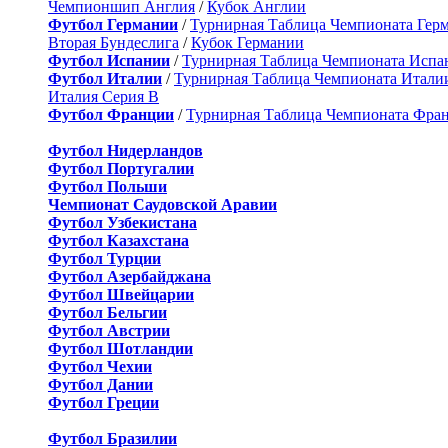
Чемпионшип Англия
/
Кубок Англии
Футбол Германии
/
Турнирная Таблица Чемпионата Гер
Вторая Бундеслига
/
Кубок Германии
Футбол Испании
/
Турнирная Таблица Чемпионата Испа
Футбол Италии
/
Турнирная Таблица Чемпионата Итали
Италия Серия B
Футбол Франции
/
Турнирная Таблица Чемпионата Фра
Футбол Нидерландов
Футбол Португалии
Футбол Польши
Чемпионат Саудовской Аравии
Футбол Узбекистана
Футбол Казахстана
Футбол Турции
Футбол Азербайджана
Футбол Швейцарии
Футбол Бельгии
Футбол Австрии
Футбол Шотландии
Футбол Чехии
Футбол Дании
Футбол Греции
Футбол Бразилии