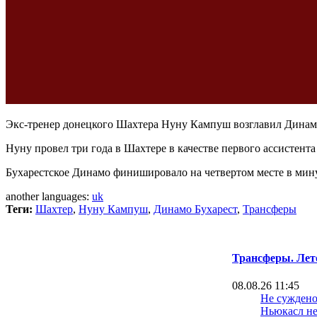
Экс-тренер донецкого Шахтера Нуну Кампуш возглавил Динамо
Нуну провел три года в Шахтере в качестве первого ассистента
Бухарестское Динамо финишировало на четвертом месте в мин
another languages:
uk
Теги:
Шахтер
,
Нуну Кампуш
,
Динамо Бухарест
,
Трансферы
Трансферы. Лет
08.08.26 11:45
Не суждено
Ньюкасл не