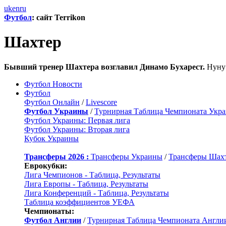
uk
en
ru
Футбол
: сайт Terrikon
Шахтер
Бывший тренер Шахтера возглавил Динамо Бухарест.
Нуну 
Футбол Новости
Футбол
Футбол Онлайн
/
Livescore
Футбол Украины
/
Турнирная Таблица Чемпионата Укр
Футбол Украины: Первая лига
Футбол Украины: Вторая лига
Кубок Украины
Трансферы 2026 :
Трансферы Украины
/
Трансферы Шах
Еврокубки:
Лига Чемпионов - Таблица, Результаты
Лига Европы - Таблица, Результаты
Лига Конференций - Таблица, Результаты
Таблица коэффициентов УЕФА
Чемпионаты:
Футбол Англии
/
Турнирная Таблица Чемпионата Англи