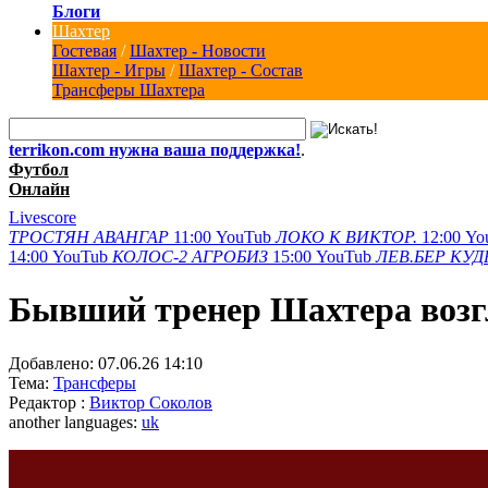
Блоги
Шахтер
Гостевая
/
Шахтер - Новости
Шахтер - Игры
/
Шахтер - Состав
Трансферы Шахтера
terrikon.com нужна ваша поддержка!
.
Футбол
Онлайн
Livescore
ТРОСТЯН
АВАНГАР
11:00
YouTub
ЛОКО К
ВИКТОР.
12:00
Yo
14:00
YouTub
КОЛОС-2
АГРОБИЗ
15:00
YouTub
ЛЕВ.БЕР
КУД
Бывший тренер Шахтера возг
Добавлено:
07.06.26 14:10
Тема:
Трансферы
Редактор :
Виктор Соколов
another languages:
uk