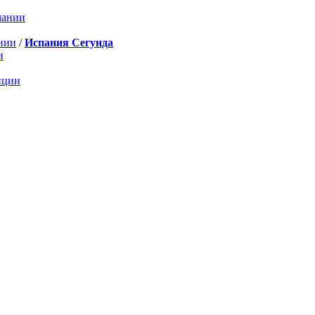
мании
нии
/
Испания Сегунда
и
нции