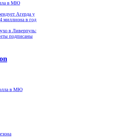
лла в МЮ
рендует Агерда у
 4 миллиона в год
ухо в Ливерпуль:
енты подписаны
Сити ударился в
 продали за 40
 купили за 2
ачала переговоры
ову
Холла в МЮ
езона