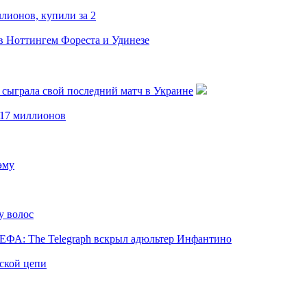
лионов, купили за 2
в Ноттингем Фореста и Удинезе
я сыграла свой последний матч в Украине
 17 миллионов
эму
у волос
ЕФА: The Telegraph вскрыл адюльтер Инфантино
нской цепи