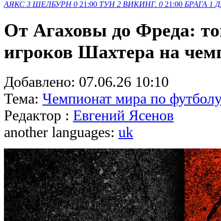
АЯКС
3
ШЕЛБУРН
0
21:00
ТУН
2
ВИКИНГ.
0
21:00
БРАГА
1
Д
От Агаховы до Фреда: то
игроков Шахтера на чем
Добавлено:
07.06.26 10:10
Тема:
Чемпионат мира по футболу
Редактор :
Евгений Ясенов
another languages:
uk