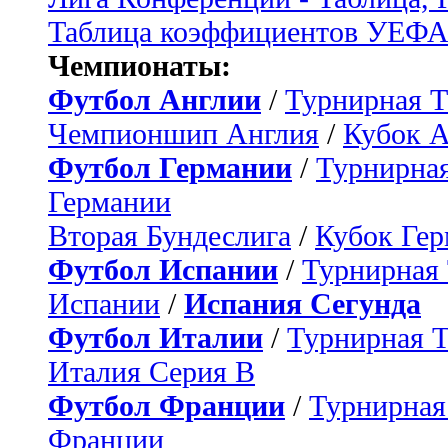
Таблица коэффициентов УЕФ
Чемпионаты:
Футбол Англии
/
Турнирная Т
Чемпионшип Англия
/
Кубок 
Футбол Германии
/
Турнирная
Германии
Вторая Бундеслига
/
Кубок Ге
Футбол Испании
/
Турнирная
Испании
/
Испания Сегунда
Футбол Италии
/
Турнирная 
Италия Серия B
Футбол Франции
/
Турнирная
Франции