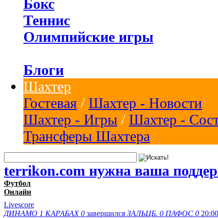
Бокс
Теннис
Олимпийские игры
Блоги
Шахтер
Гостевая
/
Шахтер - Новости
Шахтер - Игры
/
Шахтер - Сос
Трансферы Шахтера
terrikon.com нужна ваша подде
Футбол
Онлайн
Livescore
ДИНАМО
1
КАРАБАХ
0
завершился
ЗАЛЬЦБ.
0
ПАФОС
0
20:0