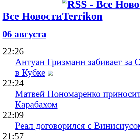
вместе с М
Все Новости
05.08.26 23:40
ФИФА пошла
о финале Ч
Марокко о
06 августа
05.08.26 21:35
Все средст
Инфантино
22:26
Марокко фи
обмен на п
Антуан Гризманн забивает за 
в Кубке
22:24
Матвей Пономаренко приносит
Карабахом
22:09
Реал договорился с Винисиусо
21:57