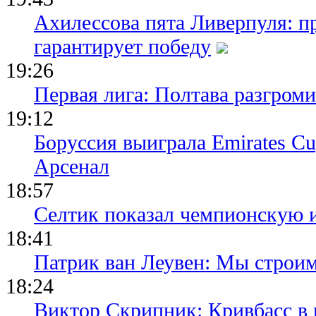
Ахилессова пята Ливерпуля: п
гарантирует победу
19:26
Первая лига: Полтава разгро
19:12
Боруссия выиграла Emirates Cu
Арсенал
18:57
Селтик показал чемпионскую 
18:41
Патрик ван Леувен: Мы строи
18:24
Виктор Скрипник: Кривбасс в 