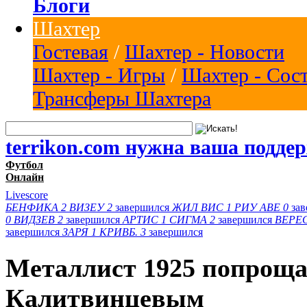
Блоги
Шахтер
Гостевая
/
Шахтер - Новости
Шахтер - Игры
/
Шахтер - Сос
Трансферы Шахтера
terrikon.com нужна ваша подде
Футбол
Онлайн
Livescore
БЕНФИКА
2
ВИЗЕУ
2
завершился
ЖИЛ ВИС
1
РИУ АВЕ
0
за
0
ВИДЗЕВ
2
завершился
АРТИС
1
СИГМА
2
завершился
ВЕРЕ
завершился
ЗАРЯ
1
КРИВБ.
3
завершился
Металлист 1925 попроща
Калитвинцевым