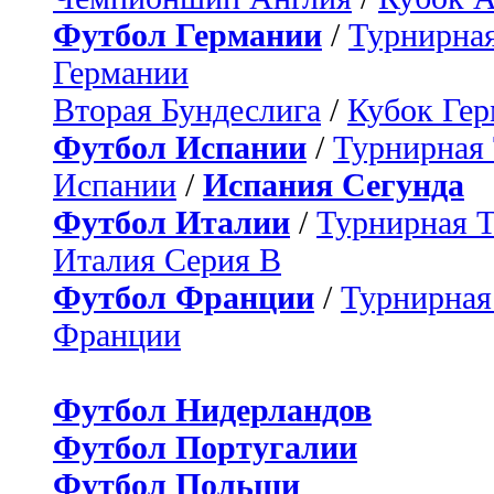
Футбол Германии
/
Турнирная
Германии
Вторая Бундеслига
/
Кубок Ге
Футбол Испании
/
Турнирная
Испании
/
Испания Сегунда
Футбол Италии
/
Турнирная 
Италия Серия B
Футбол Франции
/
Турнирная
Франции
Футбол Нидерландов
Футбол Португалии
Футбол Польши