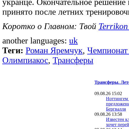
укранце. Окончательное решение 
принято после летних тренировоч
Коротко о Главном: Твой
Terrikon
another languages:
uk
Теги:
Роман Яремчук
,
Чемпионат
Олимпиакос
,
Трансферы
Трансферы. Лет
09.08.26 15:02
Ноттингем 
предложени
Бергвалля
09.08.26 13:58
Известен к
хочет пере