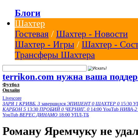
Блоги
Шахтер
Гостевая
/
Шахтер - Новости
Шахтер - Игры
/
Шахтер - Сос
Трансферы Шахтера
terrikon.com нужна ваша подде
Футбол
Онлайн
Livescore
ЗАРЯ
1
КРИВБ.
3
завершился
ЭПИЦЕНТ
0
ШАХТЕР
0
15:30
У
КАРБОН
5
13:30
ПРОБИЙ
0
ЧЕРНИГ.
0
14:00
YouTub
НИВА-2
YouTub
ВЕРЕС
ДИНАМО
18:00
УПЛ-ТБ
Роману Яремчуку не удал