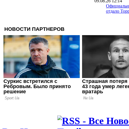
09.08.26 12:14
Официальн
отдало Торр
09.08.26 08:42
Русенборг 
воспитанн
08.08.26 23:59
Диего Симе
Альвареса:
предложен
даже в 200