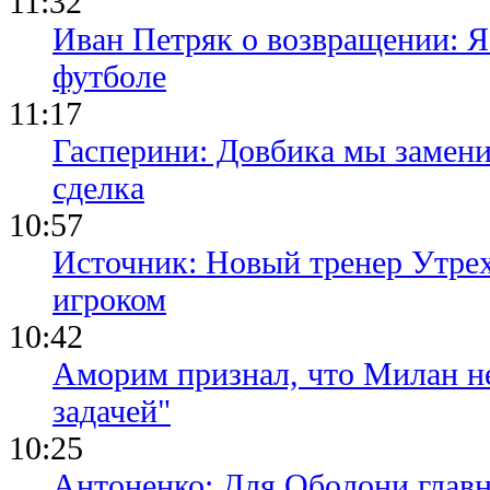
11:32
Иван Петряк о возвращении: Я
футболе
11:17
Гасперини: Довбика мы замени
сделка
10:57
Источник: Новый тренер Утре
игроком
10:42
Аморим признал, что Милан не
задачей"
10:25
Антоненко: Для Оболони глав