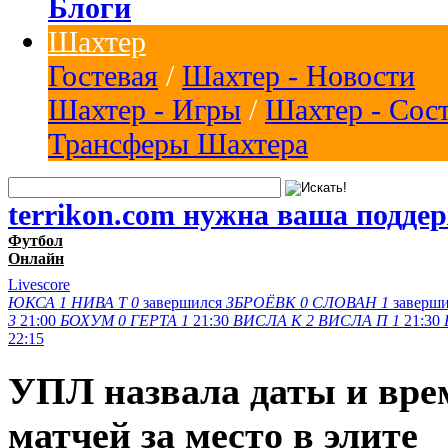
Блоги
Шахтер
Гостевая
/
Шахтер - Новости
Шахтер - Игры
/
Шахтер - Сос
Трансферы Шахтера
terrikon.com нужна ваша подде
Футбол
Онлайн
Livescore
ЮКСА
1
НИВА Т
0
завершился
ЗБРОЁВК
0
СЛОВАН
1
заверш
3
21:00
БОХУМ
0
ГЕРТА
1
21:30
ВИСЛА K
2
ВИСЛА П
1
21:30
22:15
УПЛ назвала даты и вре
матчей за место в элите