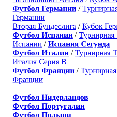
Футбол Германии
/
Турнирная
Германии
Вторая Бундеслига
/
Кубок Ге
Футбол Испании
/
Турнирная
Испании
/
Испания Сегунда
Футбол Италии
/
Турнирная 
Италия Серия B
Футбол Франции
/
Турнирная
Франции
Футбол Нидерландов
Футбол Португалии
Футбол Польши