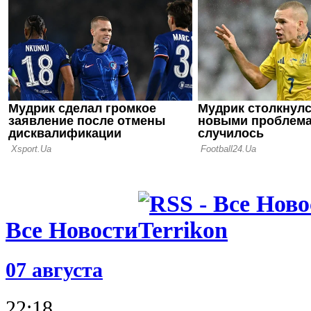
16.07.26 18:11
Сергей Пал
нас в Сове
12.07.26 12:31
Ротань: Ту
слабое мес
последних 
Все Новости
07 августа
22:18