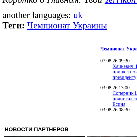
another languages:
uk
Теги:
Чемпионат Украины
Чемпионат Укра
07.08.26 09:30
Хацкевич: 
пришел пож
президенту
03.08.26 13:00
Соперник 
подписал с
Есина
03.08.26 08:30
Велетень о 
На трениро
шести зале