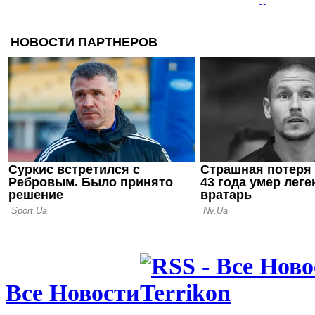
Куртуа под
проваливше
Станешь си
11.07.26 09:12
Тибо Курту
был мой по
27.06.26 11:31
Куртуа: Теп
стоит всё 
Все Новости