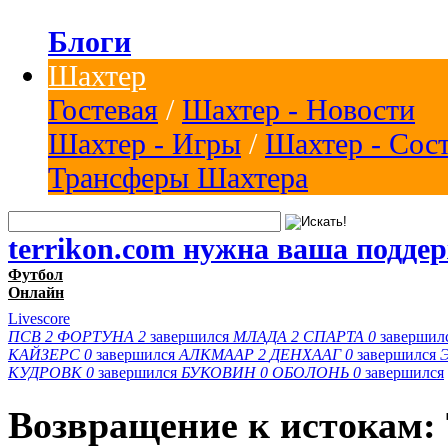
Блоги
Шахтер
Гостевая
/
Шахтер - Новости
Шахтер - Игры
/
Шахтер - Сос
Трансферы Шахтера
terrikon.com нужна ваша подде
Футбол
Онлайн
Livescore
ПСВ
2
ФОРТУНА
2
завершился
МЛАДА
2
СПАРТА
0
завершил
КАЙЗЕРС
0
завершился
АЛКМААР
2
ДЕНХААГ
0
завершился
КУДРОВК
0
завершился
БУКОВИН
0
ОБОЛОНЬ
0
завершился
Возвращение к истокам: 