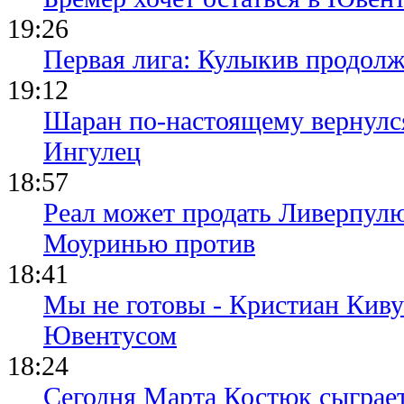
19:26
Первая лига: Кулыкив продолж
19:12
Шаран по-настоящему вернулс
Ингулец
18:57
Реал может продать Ливерпул
Моуринью против
18:41
Мы не готовы - Кристиан Киву
Ювентусом
18:24
Сегодня Марта Костюк сыграе