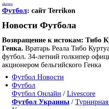
uk
en
ru
Футбол
: сайт Terrikon
Новости Футбола
Возвращение к истокам: Тибо К
Генка.
Вратарь Реала Тибо Курту
футбол. 34-летний голкипер офи
акционером бельгийского Генка
Футбол Новости
Футбол
Футбол Онлайн
/
Livescore
Футбол Украины
/
Турнирная