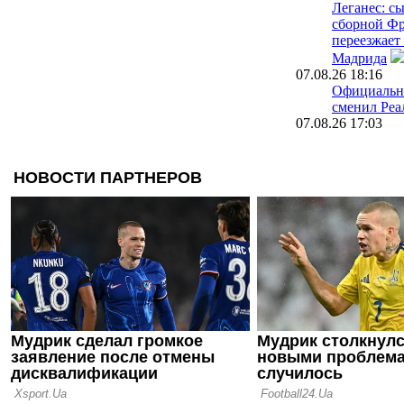
Леганес: с
сборной Ф
переезжает
Мадрида
07.08.26 18:16
Официальн
сменил Реа
07.08.26 17:03
В Ньюкасле
Гимараеш б
играть за к
07.08.26 15:50
Ювентус п
защитника 
команды Д
07.08.26 15:33
Сити откло
предложени
Родри