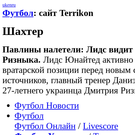
uk
en
ru
Футбол
: сайт Terrikon
Шахтер
Павлины налетели: Лидс видит
Ризныка.
Лидс Юнайтед активно 
вратарской позиции перед новым
источников, главный тренер Дани
27-летнего украинца Дмитрия Риз
Футбол Новости
Футбол
Футбол Онлайн
/
Livescore