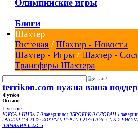
Олимпийские игры
Блоги
Шахтер
Гостевая
/
Шахтер - Новости
Шахтер - Игры
/
Шахтер - Сос
Трансферы Шахтера
terrikon.com нужна ваша подде
Футбол
Онлайн
Livescore
ЮКСА
1
НИВА Т
0
завершился
ЗБРОЁВК
0
СЛОВАН
1
заверш
ЭКСЕЛЬС
4
21:00
БОХУМ
0
ГЕРТА
1
21:30
ВИСЛА K
2
ВИСЛА
ФАМАЛИК
0
22:15