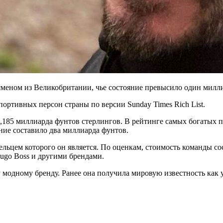
меном из Великобритании, чье состояние превысило один милли
ортивных персон страны по версии Sunday Times Rich List.
,185 миллиарда фунтов стерлингов. В рейтинге самых богатых пр
ние составило два миллиарда фунтов.
ельцем которого он является. По оценкам, стоимость команды со
Hugo Boss и другими брендами.
модному бренду. Ранее она получила мировую известность как у