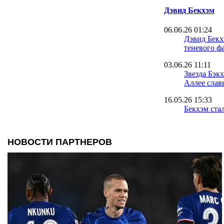
Дэвид Бекхэм
06.06.26 01:24
Дэвид Бекх
теневого ф
03.06.26 11:11
Звезда Бэк
Аллее слав
16.05.26 15:33
Бекхэм ста
истории сп
миллиардер
Великобри
16.04.26 11:20
Дэвид Бекхэ
делать дал
16.03.26 11:44
Бруну Ферн
у нас кажд
делать то ж