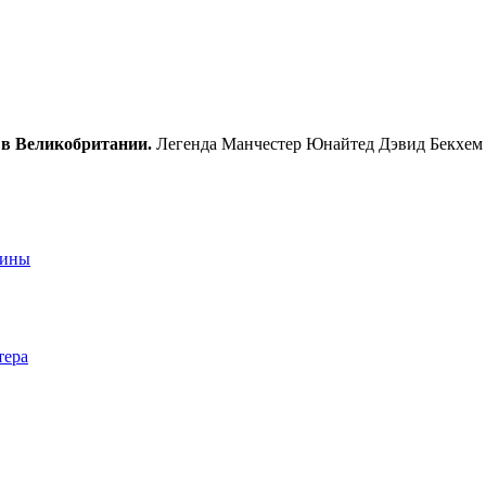
 в Великобритании.
Легенда Манчестер Юнайтед Дэвид Бекхем с
аины
тера