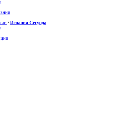
и
мании
нии
/
Испания Сегунда
и
нции