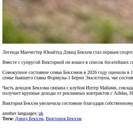
Легенда Манчестер Юнайтед Дэвид Бекхем стал первым спортс
Вместе с супругой Викторией он вошел в список богатейших сп
Совокупное состояние семьи Бекхэмов в 2026 году оценили в 1
семье бывшего главы Формулы-1 Берни Экклстоуна, чье состоя
Часть доходов Бекхэма связана с клубом Интер Майами, совлад
получает крупные доходы от рекламных контрактов с Adidas, 
Виктория Бекхэм увеличила состояние благодаря собственному 
another languages:
uk
Теги:
Дэвид Бекхэм
,
Виктория Бекхэм