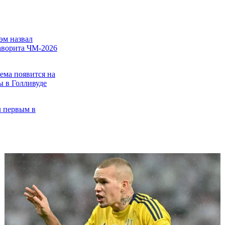
эм назвал
аворита ЧМ-2026
хема появится на
ы в Голливуде
л первым в
ортсменом-
ом в
тании
м не знает, что
ьше
андеш: В детстве
ый пытался
е, что и Бекхэм