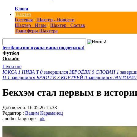
Блоги
Шахтер
Гостевая
/
Шахтер - Новости
Шахтер - Игры
/
Шахтер - Состав
Трансферы Шахтера
terrikon.com нужна ваша поддержка!
.
Футбол
Онлайн
Livescore
ЮКСА
1
НИВА Т
0
завершился
ЗБРОЁВК
0
СЛОВАН
1
заверш
П
1
завершился
БРЮГГЕ
3
КОРТРЕЙ
0
завершился
ЭШТОРИ
Бекхэм стал первым в истор
Добавлено:
16.05.26 15:33
Редактор :
Вадим Караманец
another languages:
uk