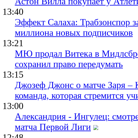
Астон Вилла покупает у Атлет
13:40
Эффект Салаха: Трабзонспор за
миллиона новых подписчиков
13:21
МЮ продал Витека в Мидлсбро
сохранил право передумать
13:15
Джозеф Джонс о матче Заря – 
команда, которая стремится уч
13:00
Александрия - Ингулец: смотр
матча Первой Лиги
12:48