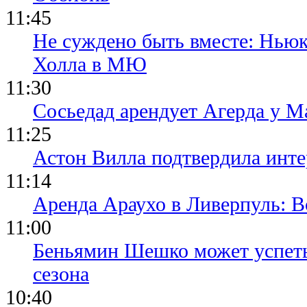
11:45
Не суждено быть вместе: Ньюк
Холла в МЮ
11:30
Сосьедад арендует Агерда у Ма
11:25
Астон Вилла подтвердила инте
11:14
Аренда Араухо в Ливерпуль: 
11:00
Беньямин Шешко может успеть
сезона
10:40