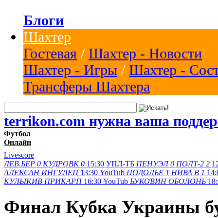
Блоги
Шахтер
Гостевая
/
Шахтер - Новости
Шахтер - Игры
/
Шахтер - Сос
Трансферы Шахтера
terrikon.com нужна ваша подде
Футбол
Онлайн
Livescore
ЛЕВ.БЕР
0
КУДРОВК
0
15:30
УПЛ-ТБ
ПЕНУЭЛ
0
ПОЛТ-2
2
1
АЛЕКСАН
ИНГУЛЕЦ
13:30
YouTub
ПОДОЛЬЕ
1
НИВА В
1
14:
КУЛЫКИВ
ПРИКАРП
16:30
YouTub
БУКОВИН
ОБОЛОНЬ
18
Финал Кубка Украины бу