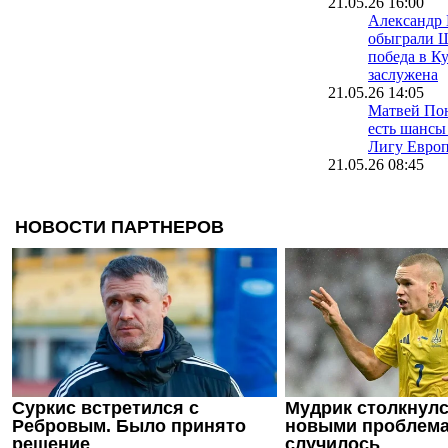
21.05.26 16:00
Александр
обыграли Ш
победа в К
заслужена
21.05.26 14:05
Матвей Пон
есть шансы
Лигу Евро
21.05.26 08:45
Костюк: Вр
соперника 
наша побед
20.05.26 23:17
Андрей Яр
закономерн
этом розы
20.05.26 23:09
Игорь Сурк
но в следу
нужно игра