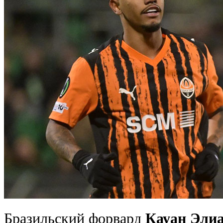
Бразильский форвард
Кауан Эли