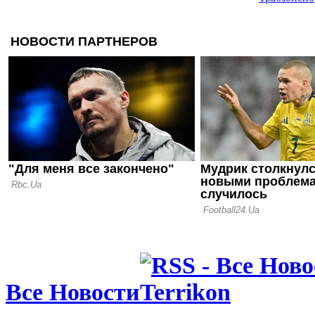
больше 17 
08.08.26 09:30
Все этапы 
Родри: Как
обошла Реа
08.08.26 09:15
Соломонов
Тоттенхэм 
Вест Хэму
Все Новости