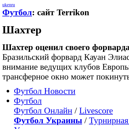
uk
en
ru
Футбол
: сайт Terrikon
Шахтер
Шахтер оценил своего форварда
Бразильский форвард Кауан Элиас
внимание ведущих клубов Европы
трансферное окно может покинут
Футбол Новости
Футбол
Футбол Онлайн
/
Livescore
Футбол Украины
/
Турнирная