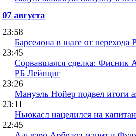
07 августа
23:58
Барселона в шаге от перехода 
23:45
Сорвавшаяся сделка: Фисник 
РБ Лейпциг
23:26
Мануэль Нойер подвел итоги а
23:11
Ньюкасл нацелился на капита
22:45
Альваро Арбелоа манит в Фулх