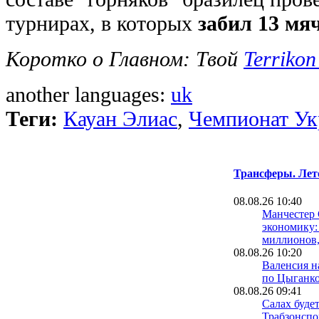
турнирах, в которых
забил 13 мя
Коротко о Главном: Твой
Terrikon
another languages:
uk
Теги:
Кауан Элиас
,
Чемпионат У
Трансферы. Лет
08.08.26 10:40
Манчестер 
экономику:
миллионов,
08.08.26 10:20
Валенсия н
по Цыганк
08.08.26 09:41
Салах будет
Трабзонспо