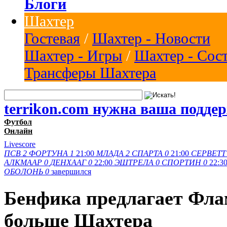
Блоги
Шахтер
Гостевая
/
Шахтер - Новости
Шахтер - Игры
/
Шахтер - Сос
Трансферы Шахтера
terrikon.com нужна ваша подде
Футбол
Онлайн
Livescore
ПСВ
2
ФОРТУНА
1
21:00
МЛАДА
2
СПАРТА
0
21:00
СЕРВЕТТ
АЛКМААР
0
ДЕНХААГ
0
22:00
ЭШТРЕЛА
0
СПОРТИН
0
22:3
ОБОЛОНЬ
0
завершился
Бенфика предлагает Флам
больше Шахтера