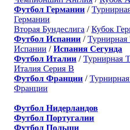
Футбол Германии
/
Турнирная
Германии
Вторая Бундеслига
/
Кубок Ге
Футбол Испании
/
Турнирная
Испании
/
Испания Сегунда
Футбол Италии
/
Турнирная 
Италия Серия B
Футбол Франции
/
Турнирная
Франции
Футбол Нидерландов
Футбол Португалии
Футбол Польши