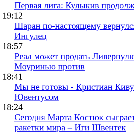
Первая лига: Кулыкив продолж
19:12
Шаран по-настоящему вернулс
Ингулец
18:57
Реал может продать Ливерпул
Моуринью против
18:41
Мы не готовы - Кристиан Киву
Ювентусом
18:24
Сегодня Марта Костюк сыграе
ракетки мира – Иги Швентек