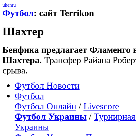
uk
en
ru
Футбол
: сайт Terrikon
Шахтер
Бенфика предлагает Фламенго в
Шахтера.
Трансфер Райана Робер
срыва.
Футбол Новости
Футбол
Футбол Онлайн
/
Livescore
Футбол Украины
/
Турнирная
Украины