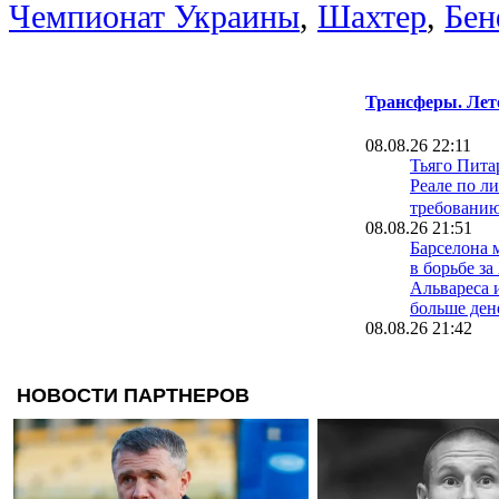
Чемпионат Украины
,
Шахтер
,
Бен
Трансферы. Лет
08.08.26 22:11
Тьяго Питар
Реале по л
требовани
08.08.26 21:51
Барселона 
в борьбе за
Альвареса 
больше ден
08.08.26 21:42
Бывший ка
продолжит 
испанский 
перешел в 
08.08.26 21:33
Усман Диом
в клуб АПЛ
миллионов 