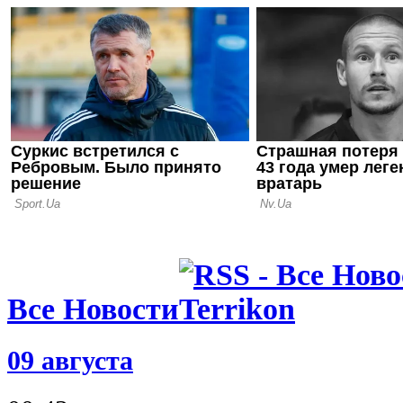
25.05.26 21:08
Жесткое ра
объявил об
Женезио
23.05.26 00:27
Эхо кубков
открыл дор
для Ренна 
Все Новости
09 августа