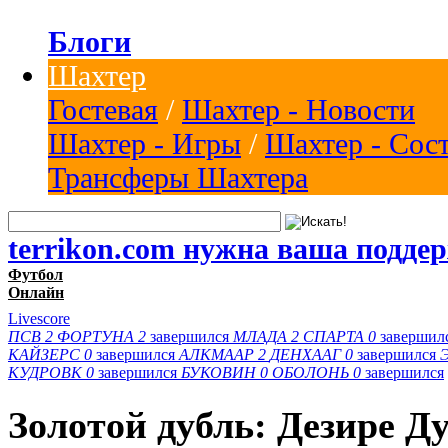
Блоги
Шахтер
Гостевая
/
Шахтер - Новости
Шахтер - Игры
/
Шахтер - Сос
Трансферы Шахтера
terrikon.com нужна ваша подде
Футбол
Онлайн
Livescore
ПСВ
2
ФОРТУНА
2
завершился
МЛАДА
2
СПАРТА
0
завершил
КАЙЗЕРС
0
завершился
АЛКМААР
2
ДЕНХААГ
0
завершился
КУДРОВК
0
завершился
БУКОВИН
0
ОБОЛОНЬ
0
завершился
Золотой дубль: Дезире Д