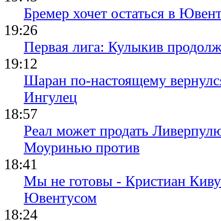
Бремер хочет остаться в Ювент
19:26
Первая лига: Кулыкив продолж
19:12
Шаран по-настоящему вернулс
Ингулец
18:57
Реал может продать Ливерпул
Моуринью против
18:41
Мы не готовы - Кристиан Киву
Ювентусом
18:24