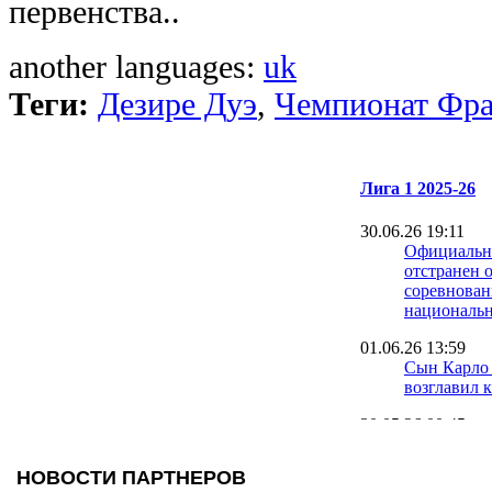
первенства..
another languages:
uk
Теги:
Дезире Дуэ
,
Чемпионат Фр
Лига 1 2025-26
30.06.26 19:11
Официальн
отстранен о
соревнова
национальн
01.06.26 13:59
Сын Карло
возглавил 
30.05.26 00:45
Ницца разб
Сент-Этьен
прописку в