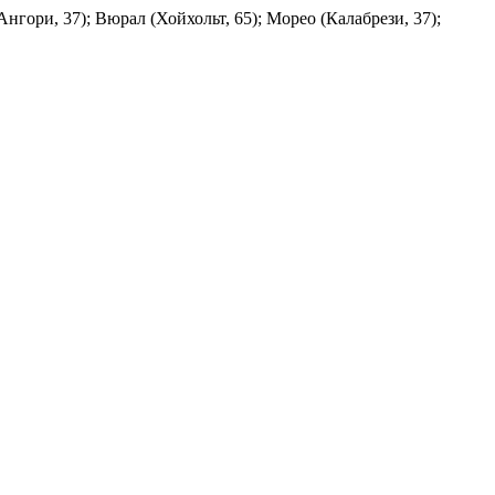
нгори, 37); Вюрал (Хойхольт, 65); Морео (Калабрези, 37);