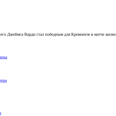
него Джеймса Варди стал победным для Кремонезе в матче жизни
аины
тера
и