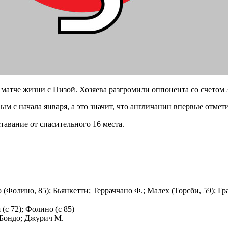
матче жизни с Пизой. Хозяева разгромили оппонента со счетом 3
вым с начала января, а это значит, что англичанин впервые отмет
тавание от спасительного 16 места.
 (Фолино, 85); Бьянкетти; Терраччано Ф.; Малех (Торсби, 59); Гр
 (с 72); Фолино (с 85)
 Бондо; Джурич М.