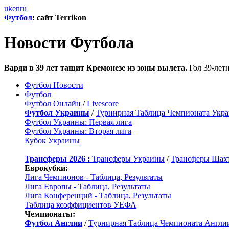
uk
en
ru
Футбол
: сайт Terrikon
Новости Футбола
Варди в 39 лет тащит Кремонезе из зоны вылета.
Гол 39-лет
Футбол Новости
Футбол
Футбол Онлайн
/
Livescore
Футбол Украины
/
Турнирная Таблица Чемпионата Укр
Футбол Украины: Первая лига
Футбол Украины: Вторая лига
Кубок Украины
Трансферы 2026 :
Трансферы Украины
/
Трансферы Шах
Еврокубки:
Лига Чемпионов - Таблица, Результаты
Лига Европы - Таблица, Результаты
Лига Конференций - Таблица, Результаты
Таблица коэффициентов УЕФА
Чемпионаты:
Футбол Англии
/
Турнирная Таблица Чемпионата Англи