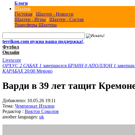
Блоги
Шахтер
Гостевая
/
Шахтер - Новости
Шахтер - Игры
/
Шахтер - Состав
Трансферы Шахтера
terrikon.com нужна ваша поддержка!
.
Футбол
Онлайн
Livescore
ОРХУС
2
САБАХ
1
завершился
БРАНН
0
АПОЛЛОН
1
заверши
КАРАБАХ
20:00
Megogo
Варди в 39 лет тащит Кремоне
Добавлено:
10.05.26 19:11
Тема:
Чемпионат Италии
Редактор :
Виктор Соколов
another languages:
uk