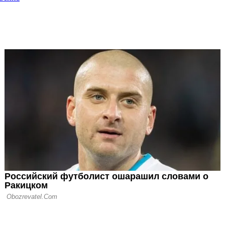
о: Рубен Аморим
тренер Милана
азначение
 Милан - прыжок
ность
делился с новым