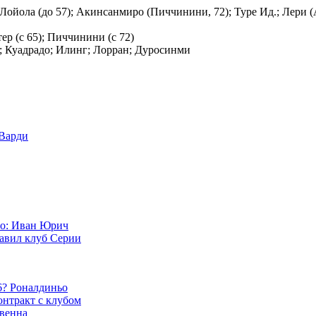
Лойола (до 57); Акинсанмиро (Пиччинини, 72); Туре Ид.; Лери (А
тер (с 65); Пиччинини (с 72)
; Куадрадо; Илинг; Лорран; Дуросинми
Варди
о: Иван Юрич
лавил клуб Серии
6? Роналдиньо
онтракт с клубом
венна