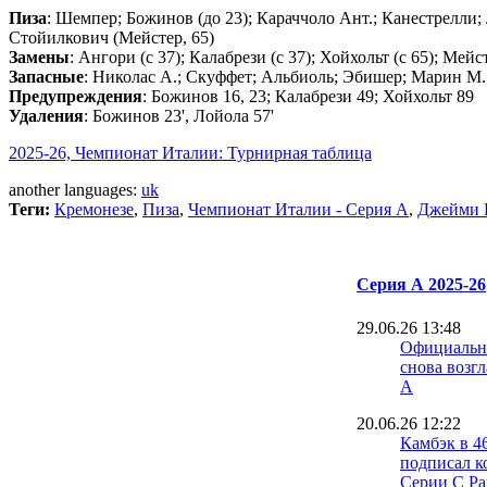
Пиза
: Шемпер; Божинов (до 23); Караччоло Ант.; Канестрелли; 
Стойилкович (Мейстер, 65)
Замены
: Ангори (с 37); Калабрези (с 37); Хойхольт (с 65); Мейс
Запасные
: Николас А.; Скуффет; Альбиоль; Эбишер; Марин М.
Предупреждения
: Божинов 16, 23; Калабрези 49; Хойхольт 89
Удаления
: Божинов 23', Лойола 57'
2025-26, Чемпионат Италии: Турнирная таблица
another languages:
uk
Теги:
Кремонезе
,
Пиза
,
Чемпионат Италии - Серия А
,
Джейми 
Серия А 2025-26
29.06.26 13:48
Официальн
снова возг
А
20.06.26 12:22
Камбэк в 4
подписал к
Серии C Ра