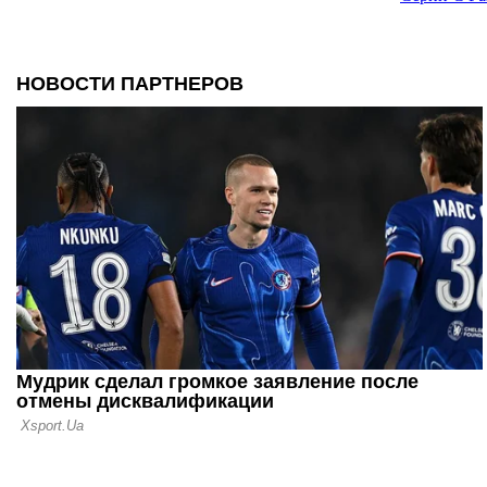
16.06.26 19:25
Официальн
- главный 
16.06.26 17:00
Капелло: Н
Аморима в
в неизвест
15.06.26 13:22
Милан опре
тренером