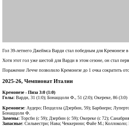
Гол 39-летнего Джеймса Варди стал победным для Кремонезе в 
Хотя этот гол уже шестой для Варди в этом сезоне, он стал пер
Поражение Лечче позволило Кремонезе до 1 очка сократить отс
2025-26, Чемпионат Италии
Кремонезе - Пиза 3:0 (1:0)
Голы
: Варди, 31 (1:0); Бонаццоли Ф., 51 (2:0); Окереке, 86 (3:0)
Кремонезе
: Аудеро; Пеццелла (Дзербин, 59); Барбиери; Луперто
Бонаццоли Ф.
Замены
: Торсби (с 59); Дзербин (с 59); Окереке (с 72); Санабрия
Запасные
: Сильвестри; Нава; Чеккерини; Файе М.; Коллоколо;