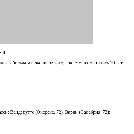
:0.
ился забитым мячом после того, как ему исполнилось 39 лет.
асси; Вандепутте (Окереке, 72); Варди (Санабрия, 72);