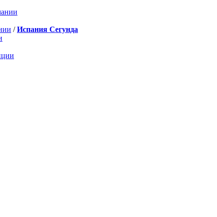
мании
нии
/
Испания Сегунда
и
нции