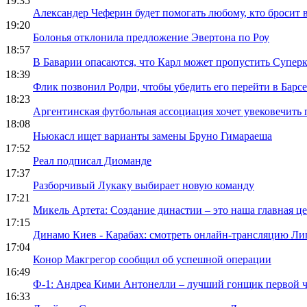
19:35
Эхо кубков
Александер Чеферин будет помогать любому, кто бросит
открыл дор
19:20
для Ренна 
Болонья отклонила предложение Эвертона по Роу
18:57
В Баварии опасаются, что Карл может пропустить Супер
18:39
Флик позвонил Родри, чтобы убедить его перейти в Барс
18:23
Аргентинская футбольная ассоциация хочет увековечить
18:08
Ньюкасл ищет варианты замены Бруно Гимараеша
17:52
Реал подписал Диоманде
17:37
Разборчивый Лукаку выбирает новую команду
17:21
Микель Артета: Создание династии – это наша главная ц
17:15
Динамо Киев - Карабах: смотреть онлайн-трансляцию Л
17:04
Конор Макгрегор сообщил об успешной операции
16:49
Ф-1: Андреа Кими Антонелли – лучший гонщик первой ч
16:33