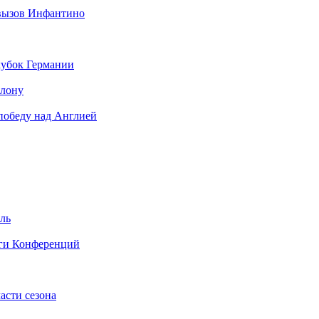
ого финала: Ланс
 вызов Инфантино
огу в еврокубки
и Монако
кубок Германии
елону
 победу над Англией
ель
иги Конференций
асти сезона