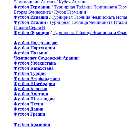
Чемпионшип Англия
/
Кубок Англии
Футбол Германии
/
Турнирная Таблица Чемпионата Гер
Вторая Бундеслига
/
Кубок Германии
Футбол Испании
/
Турнирная Таблица Чемпионата Испа
Футбол Италии
/
Турнирная Таблица Чемпионата Итали
Италия Серия B
Футбол Франции
/
Турнирная Таблица Чемпионата Фра
Футбол Нидерландов
Футбол Португалии
Футбол Польши
Чемпионат Саудовской Аравии
Футбол Узбекистана
Футбол Казахстана
Футбол Турции
Футбол Азербайджана
Футбол Швейцарии
Футбол Бельгии
Футбол Австрии
Футбол Шотландии
Футбол Чехии
Футбол Дании
Футбол Греции
Футбол Бразилии