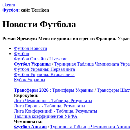
uk
en
ru
Футбол
: сайт Terrikon
Новости Футбола
Роман Яремчук: Меня не удивил интерес из Франции.
Украин
Футбол Новости
Футбол
Футбол Онлайн
/
Livescore
Футбол Украины
/
Турнирная Таблица Чемпионата Укр
Футбол Украины: Первая лига
Футбол Украины: Вторая лига
Кубок Украины
Трансферы 2026 :
Трансферы Украины
/
Трансферы Шах
Еврокубки:
Лига Чемпионов - Таблица, Результаты
Лига Европы - Таблица, Результаты
Лига Конференций - Таблица, Результаты
Таблица коэффициентов УЕФА
Чемпионаты:
Футбол Англии
/
Турнирная Таблица Чемпионата Англи