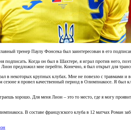
лавный тренер Паулу Фонсека был заинтересован в его подписа
я подписать. Когда он был в Шахтере, я играл против него, поэт
а Лион предложил мне перейти. Конечно, я был открыт для транс
рал в некоторых крупных клубах. Мне не повезло с травмами и в
м сезоне я провел качественный период в Олимпиакосе. Я был к
раешь хорошо. Для меня Лион – это то место, где я могу проявит
мпиакоса. В составе французского клуба в 12 матчах Роман заби
он