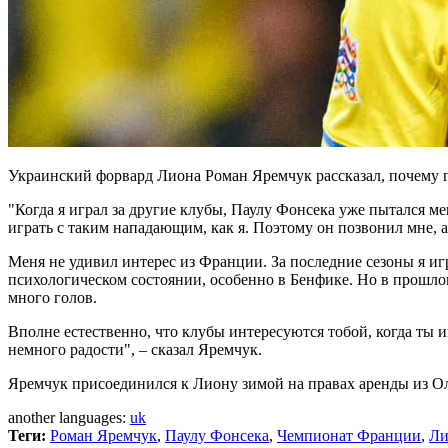
Украинский форвард Лиона Роман Яремчук рассказал, почему г
"Когда я играл за другие клубы, Паулу Фонсека уже пытался мен
играть с таким нападающим, как я. Поэтому он позвонил мне, 
Меня не удивил интерес из Франции. За последние сезоны я иг
психологическом состоянии, особенно в Бенфике. Но в прошло
много голов.
Вполне естественно, что клубы интересуются тобой, когда ты иг
немного радости", – сказал Яремчук.
Яремчук присоединился к Лиону зимой на правах аренды из Оли
another languages:
uk
Теги:
Роман Яремчук
,
Паулу Фонсека
,
Чемпионат Франции
,
Ли