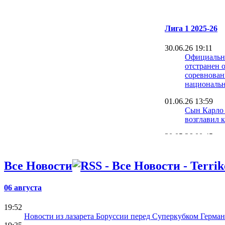
Лига 1 2025-26
30.06.26 19:11
Официальн
отстранен о
соревнова
национальн
01.06.26 13:59
Сын Карло
возглавил 
30.05.26 00:45
Ницца разб
Сент-Этьен
Все Новости
прописку в
25.05.26 21:08
06 августа
Жесткое ра
объявил об
19:52
Женезио
Новости из лазарета Боруссии перед Суперкубком Герма
23.05.26 00:27