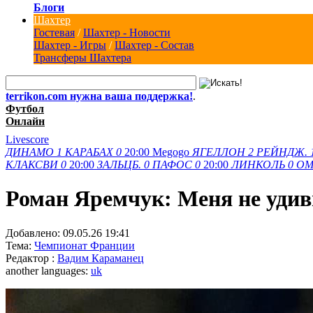
Блоги
Шахтер
Гостевая
/
Шахтер - Новости
Шахтер - Игры
/
Шахтер - Состав
Трансферы Шахтера
terrikon.com нужна ваша поддержка!
.
Футбол
Онлайн
Livescore
ДИНАМО
1
КАРАБАХ
0
20:00
Megogo
ЯГЕЛЛОН
2
РЕЙНДЖ.
КЛАКСВИ
0
20:00
ЗАЛЬЦБ.
0
ПАФОС
0
20:00
ЛИНКОЛЬ
0
ОМ
Роман Яремчук: Меня не удив
Добавлено:
09.05.26 19:41
Тема:
Чемпионат Франции
Редактор :
Вадим Караманец
another languages:
uk