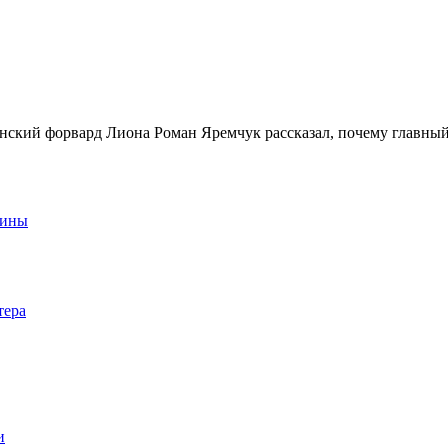
ский форвард Лиона Роман Яремчук рассказал, почему главный
аины
тера
и