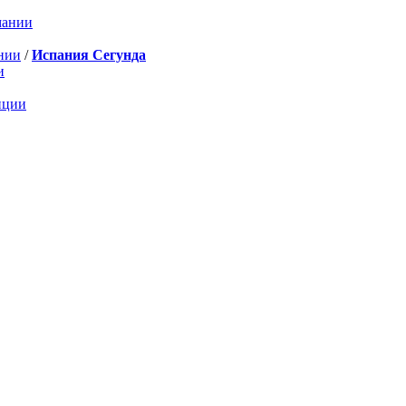
мании
нии
/
Испания Сегунда
и
нции