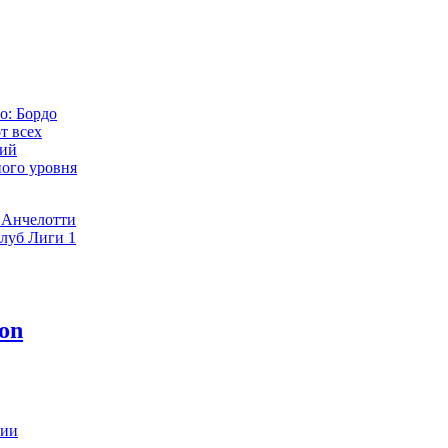
о: Бордо
т всех
ний
ого уровня
 Анчелотти
клуб Лиги 1
ивает мечты
а и сохраняет
 Лиге 1
сставание: Лилль
 уходе Бруно
нии