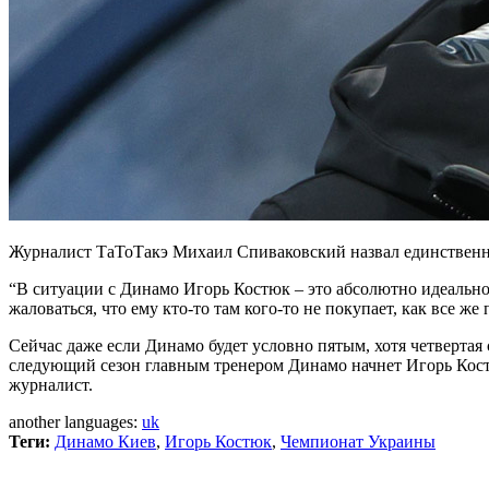
Журналист ТаТоТакэ Михаил Спиваковский назвал единственное
“В ситуации с Динамо Игорь Костюк – это абсолютно идеальное
жаловаться, что ему кто-то там кого-то не покупает, как все
Сейчас даже если Динамо будет условно пятым, хотя четвертая
следующий сезон главным тренером Динамо начнет Игорь Костюк
журналист.
another languages:
uk
Теги:
Динамо Киев
,
Игорь Костюк
,
Чемпионат Украины