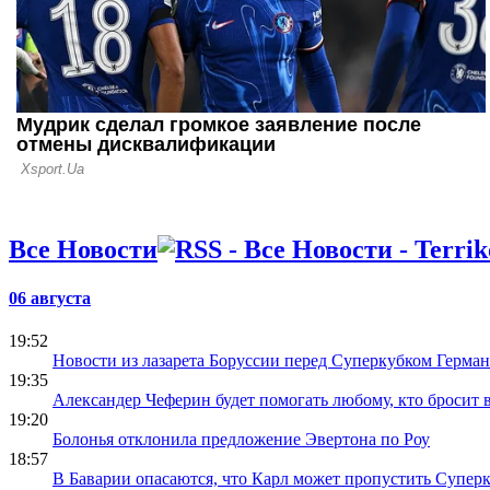
Все Новости
06 августа
19:52
Новости из лазарета Боруссии перед Суперкубком Герма
19:35
Александер Чеферин будет помогать любому, кто бросит
19:20
Болонья отклонила предложение Эвертона по Роу
18:57
В Баварии опасаются, что Карл может пропустить Супер