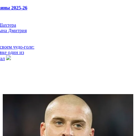
ины 2025-26
Шахтера
ына Дмитрия
своем чудо-голе:
вке один из
тал
кин: Не тяните
тский Союз
ран поправил
то Шахтера
лет
ер сильно
но никогда не
й идентичности