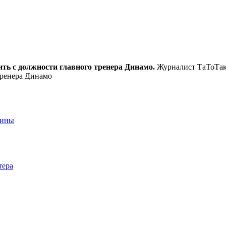
ить с должности главного тренера Динамо.
Журналист ТаТоТакэ
тренера Динамо
аины
тера