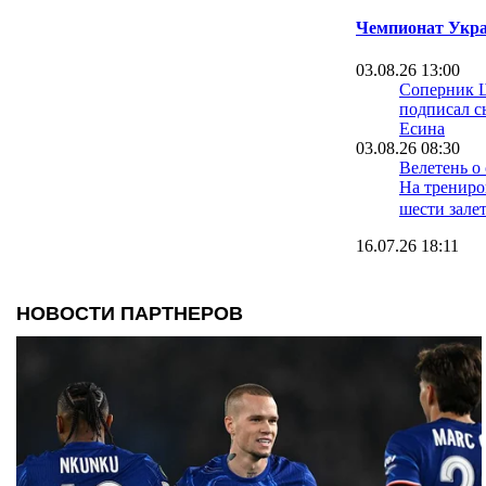
Чемпионат Укра
03.08.26 13:00
Соперник 
подписал с
Есина
03.08.26 08:30
Велетень о 
На трениро
шести зале
16.07.26 18:11
Сергей Пал
нас в Сове
12.07.26 12:31
Ротань: Ту
слабое мес
последних 
04.07.26 11:57
Срна: Шахт
пострадал, 
терял свое