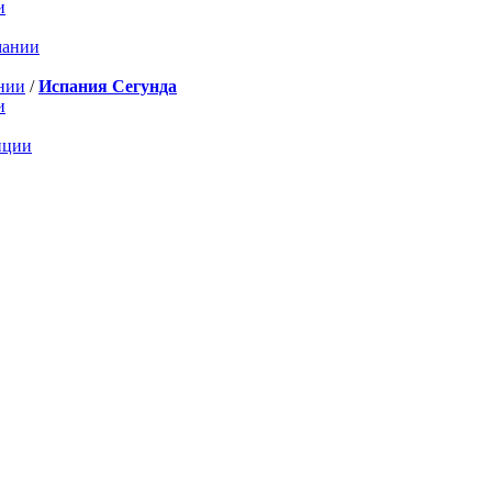
и
мании
нии
/
Испания Сегунда
и
нции