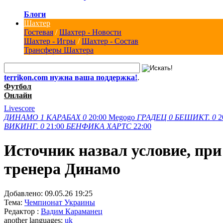
Блоги
Шахтер
Гостевая
/
Шахтер - Новости
Шахтер - Игры
/
Шахтер - Состав
Трансферы Шахтера
terrikon.com нужна ваша поддержка!
.
Футбол
Онлайн
Livescore
ДИНАМО
1
КАРАБАХ
0
20:00
Megogo
ГРАДЕЦ
0
БЕШИКТ.
0
2
ВИКИНГ.
0
21:00
БЕНФИКА
ХАРТС
22:00
Источник назвал условие, при
тренера Динамо
Добавлено:
09.05.26 19:25
Тема:
Чемпионат Украины
Редактор :
Вадим Караманец
another languages:
uk