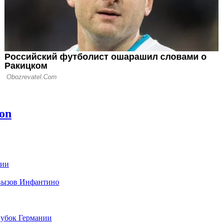
нии
 вызов Инфантино
кубок Германии