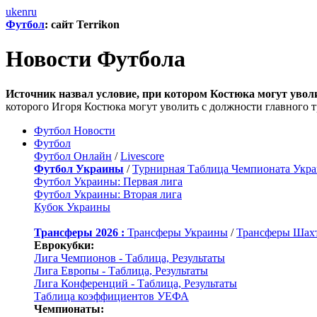
uk
en
ru
Футбол
: сайт Terrikon
Новости Футбола
Источник назвал условие, при котором Костюка могут увол
которого Игоря Костюка могут уволить с должности главного 
Футбол Новости
Футбол
Футбол Онлайн
/
Livescore
Футбол Украины
/
Турнирная Таблица Чемпионата Укр
Футбол Украины: Первая лига
Футбол Украины: Вторая лига
Кубок Украины
Трансферы 2026 :
Трансферы Украины
/
Трансферы Шах
Еврокубки:
Лига Чемпионов - Таблица, Результаты
Лига Европы - Таблица, Результаты
Лига Конференций - Таблица, Результаты
Таблица коэффициентов УЕФА
Чемпионаты: