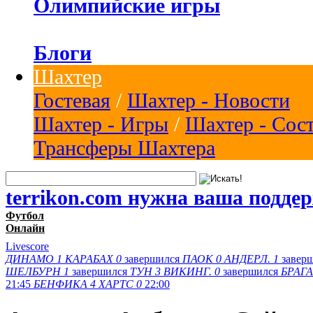
Олимпийские игры
Блоги
Шахтер
Гостевая
/
Шахтер - Новости
Шахтер - Игры
/
Шахтер - Сос
Трансферы Шахтера
terrikon.com нужна ваша подде
Футбол
Онлайн
Livescore
ДИНАМО
1
КАРАБАХ
0
завершился
ПАОК
0
АНДЕРЛ.
1
завер
ШЕЛБУРН
1
завершился
ТУН
3
ВИКИНГ.
0
завершился
БРАГА
21:45
БЕНФИКА
4
ХАРТС
0
22:00