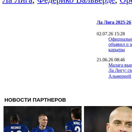
Ла Лига 2025-26
02.07.26 15:28
Официально
объявил о 
карьеры
21.06.26 08:46
Малага выи
Ла Лигу: с
Альмерией
15.06.26 18:30
Игрок Севи
лет тюрьмы
изнасилова
08.06.26 09:40
Малага сде
к возвраще