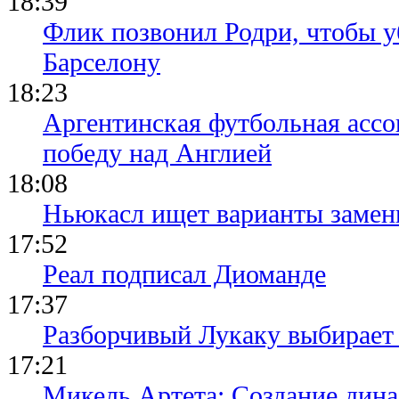
18:39
Флик позвонил Родри, чтобы уб
Барселону
18:23
Аргентинская футбольная ассо
победу над Англией
18:08
Ньюкасл ищет варианты замен
17:52
Реал подписал Диоманде
17:37
Разборчивый Лукаку выбирает
17:21
Микель Артета: Создание динас