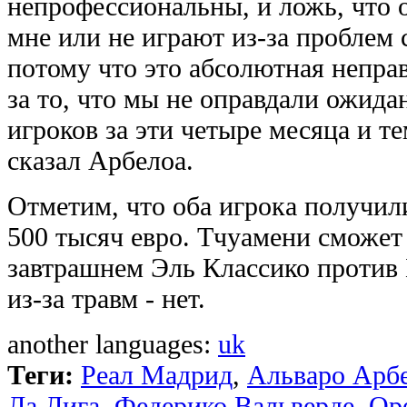
непрофессиональны, и ложь, что 
мне или не играют из-за проблем 
потому что это абсолютная неправ
за то, что мы не оправдали ожида
игроков за эти четыре месяца и те
сказал Арбелоа.
Отметим, что оба игрока получил
500 тысяч евро. Тчуамени сможет
завтрашнем Эль Классико против 
из-за травм - нет.
another languages:
uk
Теги:
Реал Мадрид
,
Альваро Арб
Ла Лига
,
Федерико Вальверде
,
Ор