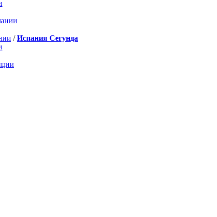
и
мании
нии
/
Испания Сегунда
и
нции