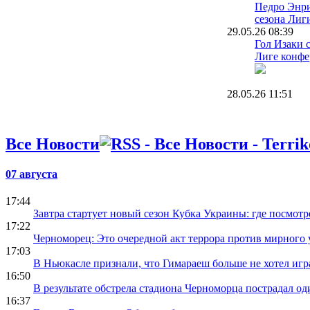
Педро Энри
сезона Лиг
29.05.26 08:39
Гол Изаки 
Лиге конфе
28.05.26 11:51
Валерий Бо
символичес
Лиги конф
Все Новости
10.05.26 16:13
Селтик нам
07 августа
Кельты выи
Рейнджерс 
17:44
место в ЛЧ
Завтра стартует новый сезон Кубка Украины: где посмотр
17:22
09.05.26 14:33
Черноморец: Это очередной акт террора против мирного 
Гол Эгинал
17:03
ответных м
В Ньюкасле признали, что Гимараеш больше не хотел игра
полуфинал
16:50
Конференц
В результате обстрела стадиона Черноморца пострадал од
16:37