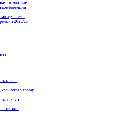
ке – в команде
и конференций
стал лучшим в
ренций 2025/26
ндарь - в
кой сборной
еренций
 поможет:
грали дерби у
и освободили
 для Шахтера
еть матчи
украинского города
ду – лучший в
атчах
ть за клуб
ов Лиги
ий
ин человек