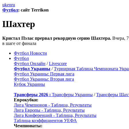
uk
en
ru
Футбол
: сайт Terrikon
Шахтер
Кристал Пэлас прервал рекордную серию Шахтера.
Вчера, 7
в шаге от финала
Футбол Новости
Футбол
Футбол Онлайн
/
Livescore
Футбол Украины
/
Турнирная Таблица Чемпионата Укр
Футбол Украины: Первая лига
Футбол Украины: Вторая лига
Кубок Украины
Трансферы 2026 :
Трансферы Украины
/
Трансферы Шах
Еврокубки:
Лига Чемпионов - Таблица, Результаты
Лига Европы - Таблица, Результаты
Лига Конференций - Таблица, Результаты
Таблица коэффициентов УЕФА
Чемпионаты: