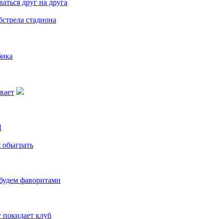
аться друг на друга
бстрела стадиона
бика
вает
Л
я обыграть
 будем фаворитами
 покидает клуб