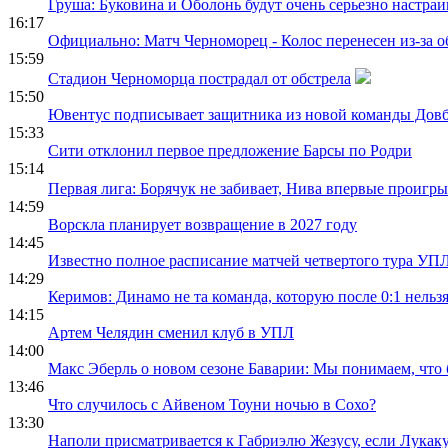
Груша: Буковина и Оболонь будут очень серьезно настраив
16:17
Официально: Матч Черноморец - Колос перенесен из-за о
15:59
Стадион Черноморца пострадал от обстрела
15:50
Ювентус подписывает защитника из новой команды Дов
15:33
Сити отклонил первое предложение Барсы по Родри
15:14
Первая лига: Борячук не забивает, Нива впервые проигры
14:59
Ворскла планирует возвращение в 2027 году
14:45
Известно полное расписание матчей четвертого тура УП
14:29
Керимов: Динамо не та команда, которую после 0:1 нельз
14:15
Артем Челядин сменил клуб в УПЛ
14:00
Макс Эберль о новом сезоне Баварии: Мы понимаем, что
13:46
Что случилось с Айвеном Тоуни ночью в Сохо?
13:30
Наполи присматривается к Габриэлю Жезусу, если Лукаку