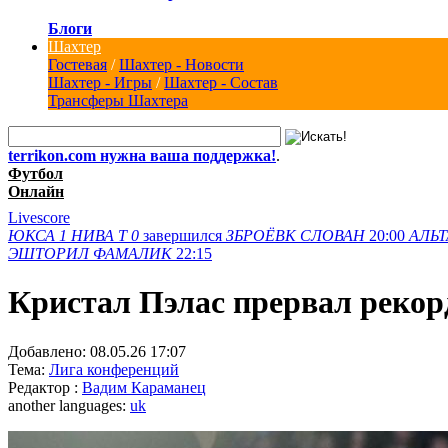
Блоги
Шахтер
Гостевая
/
Шахтер - Новости
Шахтер - Игры
/
Шахтер - Состав
Трансферы Шахтера
terrikon.com нужна ваша поддержка!
.
Футбол
Онлайн
Livescore
ЮКСА
1
НИВА Т
0
завершился
ЗБРОЁВК
СЛОВАН
20:00
АЛЬТ
ЭШТОРИЛ
ФАМАЛИК
22:15
Кристал Пэлас прервал реко
Добавлено:
08.05.26 17:07
Тема:
Лига конференций
Редактор :
Вадим Караманец
another languages:
uk