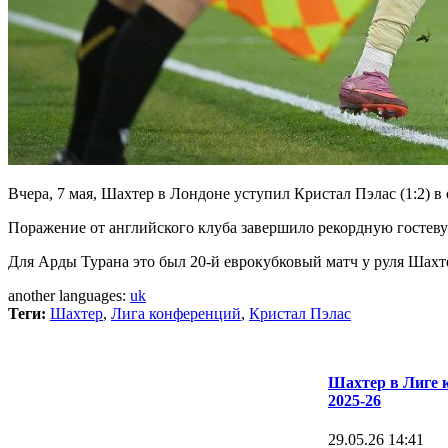
Вчера, 7 мая, Шахтер в Лондоне уступил Кристал Пэлас (1:2) 
Поражение от английского клуба завершило рекордную гостеву
Для Арды Турана это был 20-й еврокубковый матч у руля Шахте
another languages:
uk
Теги:
Шахтер
,
Лига конференций
,
Кристал Пэлас
Шахтер в Лиге 
2025-26
29.05.26 14:41